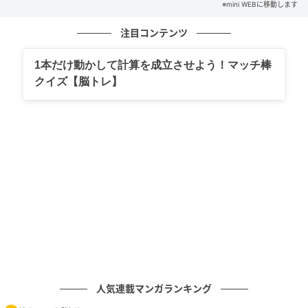
※mini WEBに移動します
mini編集部
注目コンテンツ
1本だけ動かして計算を成立させよう！マッチ棒
クイズ【脳トレ】
mini WEB
元記事で読む
次の記事
【6/12発売】X-girlのカモ柄Tシャツ♡
人気連載マンガランキング