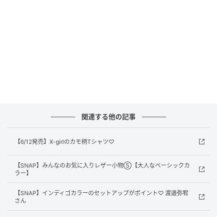
mini WEB
イルカやクジラを通して自然の素晴らしさを伝える、
ICERC Japanの35周年を記念したコラボレーションモ
関連する他の記事
デル。深く澄んだ海の色合いをイメージしたカラーリ
ングで手元を爽やかな印象に。￥24,200／ベイビージ
【6/12発売】X-girlのカモ柄Tシャツ♡
ー（カシオ計算機 お客様相談室）
【SNAP】みんなのお気に入りレザー小物⑤【大人なベーシックカ
ラー】
Styling_MOENA
【SNAP】インディゴカラーのセットアップがポイント♡ 渡邉弥宥
2026年mini7月号より
さん