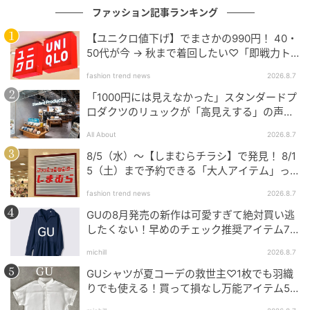
ファッション記事ランキング
【ユニクロ値下げ】でまさかの990円！ 40・
50代が今 → 秋まで着回したい♡「即戦力ト
ップス」
fashion trend news
2026.8.7
「1000円には見えなかった」スタンダードプ
ロダクツのリュックが「高見えする」の声。
2個購入する人も
All About
2026.8.7
8/5（水）〜【しまむらチラシ】で発見！ 8/1
5（土）まで予約できる「大人アイテム」っ
て？
fashion trend news
2026.8.7
GUの8月発売の新作は可愛すぎて絶対買い逃
したくない！早めのチェック推奨アイテム7
連発
michill
2026.8.7
GUシャツが夏コーデの救世主♡1枚でも羽織
りでも使える！買って損なし万能アイテム5
選