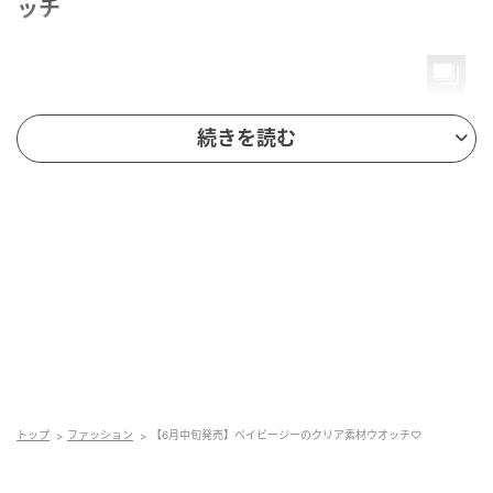
ッチ
続きを読む
トップ
ファッション
【6月中旬発売】ベイビージーのクリア素材ウオッチ♡