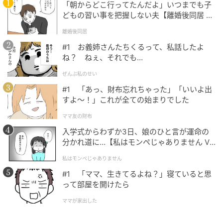
「朝からどこ行ってたんだよ」いつまでも子
どもの習い事を把握しない夫【離婚後同居 Vo
l.1】
の記事をもっとみる
離婚後同居
#1 お義姉さんたちくるって、私話したよ
ね？ ねぇ、それでも…
ぜんぶ私のせい
#1 「あっ、財布忘れちゃった」「いいよ出
すよ〜！」これが全ての始まりでした
ママ友の財布
入学式からわずか3日、娘のひと言が運命の
分かれ道に…【私はモンペじゃありません Vo
l.1】
私はモンペじゃありません
#1 「ママ、生きてるよね？」寝ていると思
って部屋を開けたら
ママが家出した