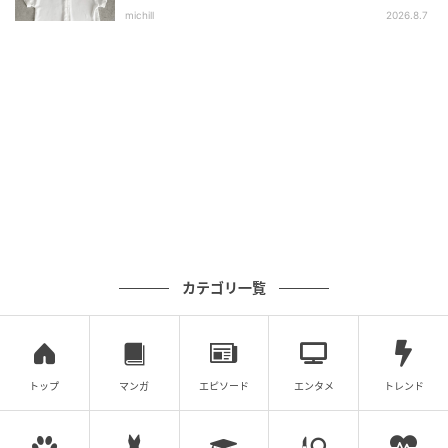
選
michill
2026.8.7
出典：ユニクロ
【ユニクロ】「ティアードキャミソールワンピース」
¥1,990（税込・セール価格）
裾近くに切り替えを入れたティアードデザインのた
め、ボリューム控えめで甘くなりすぎないのがポイン
ト。 軽やかなサテン素材が上品な印象で、歩くたびに
揺れるシルエットも素敵です。Tシャツやカーディガン
を合わせるだけでコーデが完成するので、忙しい日に
も重宝するはず。
カテゴリ一覧
大人も取り入れやすい花柄ワンピース
トップ
マンガ
エピソード
エンタメ
トレンド