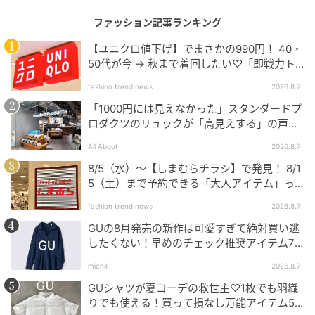
ファッション記事ランキング
【ユニクロ値下げ】でまさかの990円！ 40・
50代が今 → 秋まで着回したい♡「即戦力ト
ップス」
fashion trend news
2026.8.7
「1000円には見えなかった」スタンダードプ
ロダクツのリュックが「高見えする」の声。
2個購入する人も
All About
2026.8.7
8/5（水）〜【しまむらチラシ】で発見！ 8/1
5（土）まで予約できる「大人アイテム」っ
て？
fashion trend news
2026.8.7
GUの8月発売の新作は可愛すぎて絶対買い逃
したくない！早めのチェック推奨アイテム7
連発
michill
2026.8.7
GUシャツが夏コーデの救世主♡1枚でも羽織
りでも使える！買って損なし万能アイテム5