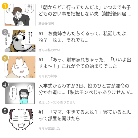
「朝からどこ行ってたんだよ」いつまでも子
イギリスの人気ブランド【JW ANDERSON（ジェイダ
どもの習い事を把握しない夫【離婚後同居 Vo
ブリュー アンダーソン）】コレクションのアイテムも
l.1】
離婚後同居
セール価格に！ 胸元のロゴ刺繍や袖口を折り返すと現
#1 お義姉さんたちくるって、私話したよ
れるバイカラーがアクセントになり、1枚でもサマにな
ね？ ねぇ、それでも…
るデザインです。ゆったりしたシルエットで体のライ
ぜんぶ私のせい
ンを拾いにくく、リラックスして着られるのも魅力。
#1 「あっ、財布忘れちゃった」「いいよ出
ポケット付きで実用性もあり、パンツとのレイヤード
すよ〜！」これが全ての始まりでした
スタイルも楽しめます。
ママ友の財布
入学式からわずか3日、娘のひと言が運命の
分かれ道に…【私はモンペじゃありません Vo
歩くと揺れるシルエットがきれい
l.1】
私はモンペじゃありません
#1 「ママ、生きてるよね？」寝ていると思
って部屋を開けたら
ママが家出した