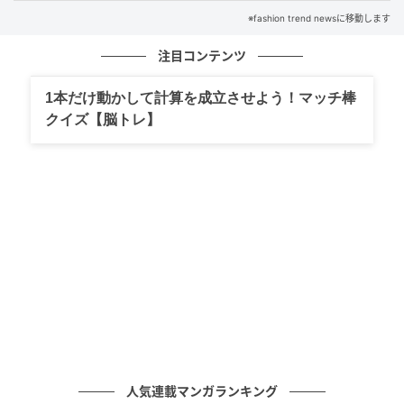
※fashion trend newsに移動します
注目コンテンツ
1本だけ動かして計算を成立させよう！マッチ棒
クイズ【脳トレ】
出典：ユニクロ
【ユニクロ】「オーバーサイズバイカラーTワンピー
人気連載マンガランキング
ス」¥1,990（税込・セール価格）