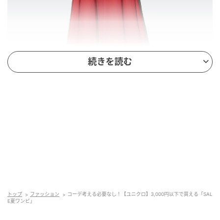
続きを読む
出典：ユニクロ
【ユニクロ】「ウルトラストレッチVネックワンピー
ス/ノースリーブ」¥1,990（税込・セール価格）
首元をすっきり見せるVネックと落ち感のあるAライン
トップ
ファッション
コーデ考える必要なし！【ユニクロ】3,000円以下で買える「SAL
シルエットが特徴のワンピース。シンプルながら上品
E夏ワンピ」
な印象で、1枚で着てもきちんと見えするのが魅力で