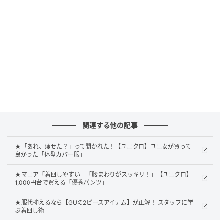
す。公式サイトによると「汗をかいても乾きやすいド
ライ機能」付きとのこと。合わせるアクセサリーや
靴、バッグによって印象を変えやすく、カーディガン
やジャケットを羽織れば通勤スタイルにも活躍しそう
です。
袖口のバイカラーでこなれ見え
関連する他の記事
★「あれ、痩せた？」って聞かれた！【ユニクロ】ユニ女が買って
良かった「体型カバー服」
★マニア「着回しやすい」「腰まわりがスッキリ！」【ユニクロ】
1,000円台で買える「優秀パンツ」
★服代抑えるなら【GUの2ピースアイテム】が正解！ スタッフに学
ぶ着回し術