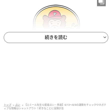
続きを読む
ar（アール）web
全体運★★
火星のシビアな角度が初夏のマインドにノイズを送
信⁉ マイナス情報はシャットアウトして趣味や勉強に
集中を。健康面は熱中症対策をしっかりと。涼しいブ
トップ
占い
【エミール先生12星座占い・魚座】6/13～8/9の運勢をチェック♡ネガテ
ックカフェで好きな作家の本を読みながらのひと休み
ィブな情報はシャットアウト！好きなことに没頭が吉