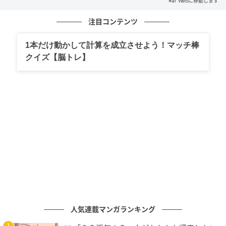
※ar Webに移動します
次の記事
注目コンテンツ
【エミール先生12星座占い・水瓶座】6/13～
1本だけ動かして計算を成立させよう！マッチ棒
8/9の運勢をチェック♡新しい刺激のオンパレ
クイズ【脳トレ】
ードで毎日が楽しく充実しそう！
の記事をもっとみる
人気連載マンガランキング