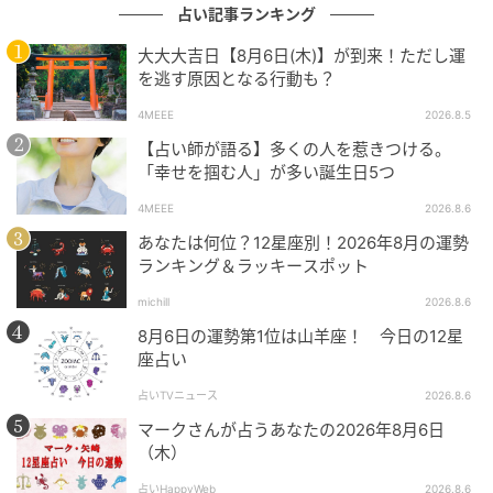
占い記事ランキング
大大大吉日【8月6日(木)】が到来！ただし運
を逃す原因となる行動も？
4MEEE
2026.8.5
【占い師が語る】多くの人を惹きつける。
「幸せを掴む人」が多い誕生日5つ
4MEEE
2026.8.6
あなたは何位？12星座別！2026年8月の運勢
ランキング＆ラッキースポット
michill
2026.8.6
8月6日の運勢第1位は山羊座！ 今日の12星
座占い
占いTVニュース
2026.8.6
マークさんが占うあなたの2026年8月6日
（木）
占いHappyWeb
2026.8.6