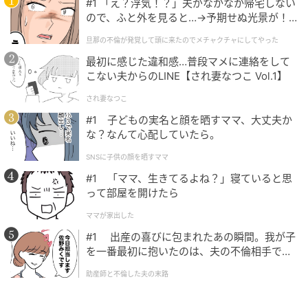
#1 「え？浮気！？」夫がなかなか帰宅しない
ので、ふと外を見ると…→予期せぬ光景が！
｜旦那の不倫が発覚して頭に来たのでメチャ
旦那の不倫が発覚して頭に来たのでメチャクチャにしてやった
クチャにしてやった
最初に感じた違和感…普段マメに連絡をして
こない夫からのLINE【され妻なつこ Vol.1】
され妻なつこ
#1 子どもの実名と顔を晒すママ、大丈夫か
な？なんて心配していたら。
SNSに子供の顔を晒すママ
#1 「ママ、生きてるよね？」寝ていると思
って部屋を開けたら
ママが家出した
#1 出産の喜びに包まれたあの瞬間。我が子
を一番最初に抱いたのは、夫の不倫相手でし
た。
助産師と不倫した夫の末路