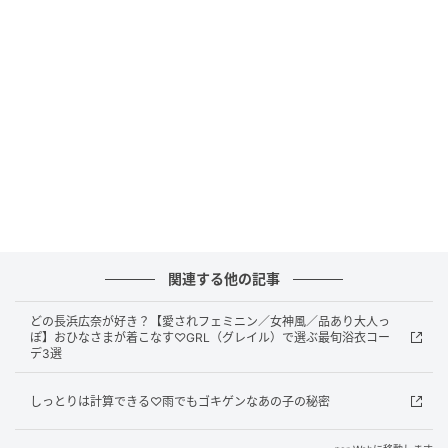
で運気好転。
恋愛運★★★
派手な動きはないものの友達感覚から恋に発展する流
れ。自然体で過ごせる相手に注目。カップルは7/10以
降にひと波乱の予感。関係を続ける努力を空しく思っ
たらサヨナラ時かも。彼の出方より自分の心と真剣に
向き合って。
ラッキーアイテム&カラー
貝のモチーフ、オレンジ
関連する他の記事
こんな気持ちで過ごそう♪
どの長浜広奈が好き？【愛されフェミニン／女神風／品あり大人っ
心がザワザワした時「聴く曲」「見る動画」を決めて
ぽ】おひなさまが着こなす♡GRL（グレイル）で選ぶ最旬浴衣コー
デ3選
おくと◎。揺れ幅が少なくなり、ハートの自動修正
も。依存するなら良質なものをセレクト。
しっとりは計算できる♡雨でもゴキゲンなあの子の秘密
元記事で読む