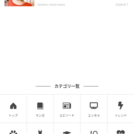
fashion trend news
2026.8.7
出典：Instagram
赤みを抑えたオリーブベージュが爽やかな、肩上レン
グスの切りっぱなしボブ。首元でほんのりくびれをつ
カテゴリ一覧
くってから毛先を外に流すことで、首まわりをすっき
りと見せています。髪表面を少しだけつまむように内
巻きに整えることで、奥行きが生まれてよりエアリー
な印象に仕上がりました。
トップ
マンガ
エピソード
エンタメ
トレンド
※本文中の画像は投稿主様より掲載許諾をいただいて