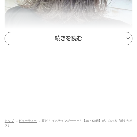
続きを読む
出典：Instagram
透明感のあるグレージュカラーを合わせた、軽やかな
レイヤーボブです。毛先は外ハネにして、首元に動き
をプラス。耳元は髪表面の毛束を指先でつまむよう
に、ふんわりと膨らませているのがポイント。重さを
感じさせないカットとカラーの相乗効果で、こなれ感
トップ
ビューティー
夏だ！ イメチェンだーーッ！【40・50代】がこなれる「軽やかボ
ブ」
のある仕上がりを叶えています。