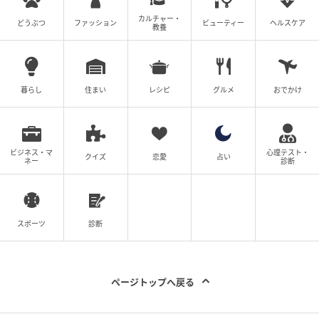
います。
※こちらの記事では@mabashi_hair様、
カルチャー・
どうぶつ
ファッション
ビューティー
ヘルスケア
教養
@shimanaka_futur様のInstagram投稿をご紹介して
おります。
※記事内の情報は執筆時のものになります。価格変更
暮らし
住まい
レシピ
グルメ
おでかけ
や、販売終了の可能性もございます。最新の商品情報
は各お店・ブランドなどにご確認くださいませ。
writer：内山 友里
ビジネス・マ
心理テスト・
クイズ
恋愛
占い
ネー
診断
コスメ・ヘアスタイルといった美容トレンド情報を得
意とし、FTNで執筆中。官公庁の心理職として勤務し
た経験を持ち、現在は読者の悩みやニーズに寄り添う
スポーツ
診断
記事スタイルで、トレンド記事を制作する。
元記事で読む
ページトップへ戻る
次の記事