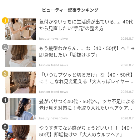
つ、全体のおさまりが良いシルエットに整えていま
ビューティー記事ランキング
す。髪の表面を少しだけゆるく巻いて動きをプラスす
るだけで、新鮮な表情に。いつものボブを少しだけア
気付かないうちに生活感が出ている…。40代
レンジしたいときにもオススメです。
から見直したい“手元”の整え方
beauty news tokyo
2026.8.7
もう髪型わからん、、な【40・50代】へ！→
首元が映える外ハネボブ
即真似したい「垢抜けボブ」
fashion trend news
2026.8.7
「いつもプツッと切るだけ」な【40・50代】
に！ こなれ見え狙える「大人っぽレイヤーヘ
ア」
fashion trend news
2026.8.7
髪がパサつく40代・50代へ。ツヤ不足による
老け見え対策に！今取り入れたいヘアケア名
品３選
beauty news tokyo
2026.8.7
やりすぎてない感がちょうどいい！！【40・
50代】即垢抜け♡「大人のウルフヘア」