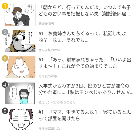
「朝からどこ行ってたんだよ」いつまでも子
どもの習い事を把握しない夫【離婚後同居 Vo
l.1】
離婚後同居
#1 お義姉さんたちくるって、私話したよ
ね？ ねぇ、それでも…
ぜんぶ私のせい
#1 「あっ、財布忘れちゃった」「いいよ出
すよ〜！」これが全ての始まりでした
ママ友の財布
入学式からわずか3日、娘のひと言が運命の
分かれ道に…【私はモンペじゃありません Vo
l.1】
私はモンペじゃありません
出典：Instagram
#1 「ママ、生きてるよね？」寝ていると思
って部屋を開けたら
顎のラインでぷつっと切り揃えた、コンパクトなミニ
ママが家出した
ボブです。後頭部にはふんわりとした丸みを持たせつ