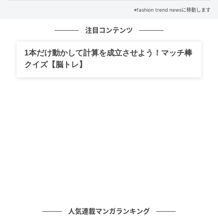
※fashion trend newsに移動します
注目コンテンツ
出典：Instagram
1本だけ動かして計算を成立させよう！マッチ棒
柔らかなベージュカラーにゆるやかなウェーブを加え
クイズ【脳トレ】
たボブ。内側の髪は外ハネに整え、表面の髪は耳のラ
インからしっかりと巻き上げています。内側の髪と外
側の髪の間に空間が生まれることで、自然な抜け感
が。ふわりと風をまとったようなシルエットが、大人
可愛い印象を引き立てます。
丸みを活かしたミニボブ
人気連載マンガランキング