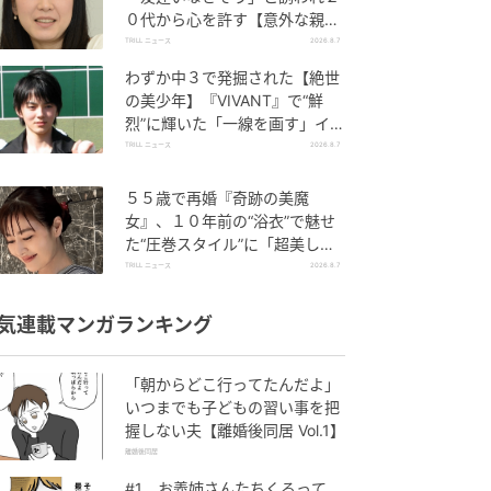
０代から心を許す【意外な親友
芸人】とは？
TRILL ニュース
2026.8.7
わずか中３で発掘された【絶世
の美少年】『VIVANT』で“鮮
烈”に輝いた「一線を画す」イケ
メン俳優
TRILL ニュース
2026.8.7
５５歳で再婚『奇跡の美魔
女』、１０年前の“浴衣”で魅せ
た“圧巻スタイル”に「超美し
い」「うっとり」
TRILL ニュース
2026.8.7
気連載マンガランキング
「朝からどこ行ってたんだよ」
いつまでも子どもの習い事を把
握しない夫【離婚後同居 Vol.1】
離婚後同居
#1 お義姉さんたちくるって、