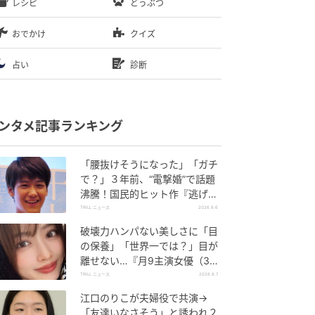
レシピ
どうぶつ
おでかけ
クイズ
占い
診断
ンタメ記事ランキング
「腰抜けそうになった」「ガチ
で？」３年前、“電撃婚”で話題
沸騰！国民的ヒット作『逃げ
恥』で異彩放った【国宝級イケ
TRILL ニュース
2026.8.6
メン】
破壊力ハンパない美しさに「目
の保養」「世界一では？」目が
離せない…『月9主演女優（34
歳）』“極上”美ショットがすご
TRILL ニュース
2026.8.7
い
江口のりこが夫婦役で共演→
「友達いなさそう」と誘われ２