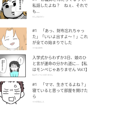
私話したよね？ ねぇ、それで
も…
ぜんぶ私のせい
#1 「あっ、財布忘れちゃっ
た」「いいよ出すよ〜！」これ
が全ての始まりでした
ママ友の財布
入学式からわずか3日、娘のひ
と言が運命の分かれ道に…【私
はモンペじゃありません Vol.1】
私はモンペじゃありません
#1 「ママ、生きてるよね？」
寝ていると思って部屋を開けた
ら
ママが家出した