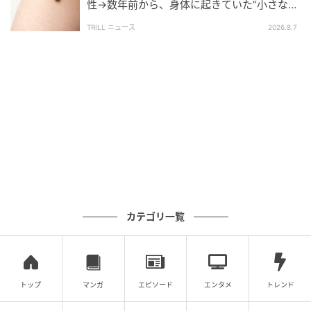
す。夫に対する不信感は頂点に達していましたが、
性→数年前から、身体に起きていた“小さな異
「仕事だ」と言われると、私は飲み込むしかありませ
変”に「あのとき受診していれば…」
TRILL ニュース
2026.8.7
んでした。
管理人からの電話
不安な気持ちを抱えながら過ごしていたある日、マン
ションの管理人さんから電話がかかってきました。
「インターホンを鳴らしているのですが、お留守です
か？ 赤ちゃんの泣き声がうるさいと苦情が来ていまし
て……」
カテゴリ一覧
思わず言葉を失いました。
「うちにはまだ赤ちゃんはいません」
と伝えると、一
トップ
マンガ
エピソード
エンタメ
トレンド
瞬黙り込んだものの、
「念のため、一度ご自宅の様子
を確認していただけますか？」
と言ってきた管理人。