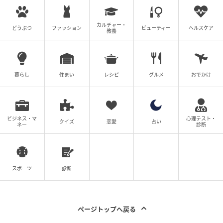
状況が理解できず、私は不安と違和感を抱えたまま、
カルチャー・
どうぶつ
ファッション
ビューティー
ヘルスケア
教養
両親とともに家の様子を見に行くことにしました。
自宅に着いたときには、泣き声は聞こえませんでし
た。静かに鍵を開けて中に入ると――目を疑う光景が
暮らし
住まい
レシピ
グルメ
おでかけ
広がっていました。
リビングの床に寝かされた、隣人夫婦の赤ちゃん。そ
ビジネス・マ
心理テスト・
して、寝室では夫と隣の奥さんがあられもない姿で寝
クイズ
恋愛
占い
ネー
診断
ていたのです。
一瞬、何が起きているか理解できませんでした。しか
スポーツ
診断
し、状況を見れば明らかでした。
夫が突然私に実家に帰るよう勧めてきたこと、休日出
勤が増えたこと、そして隣の赤ちゃんが泣き続けてい
ページトップへ戻る
たこと――すべてが1本の線でつながったのです。