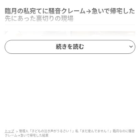
臨月の私宛てに騒音クレーム→急いで帰宅した
先にあった裏切りの現場
続きを読む
ベビーカレンダー
結婚を機に、私は夫とマンションを購入しました。新
トップ
管理人「子どもの泣き声がうるさい！」私「まだ産んでません！」臨月なのに騒音
クレーム→急いで帰宅した結果
生活に胸を膨らませていたあのころ、隣には同じくら