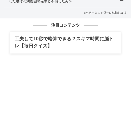
した妻は＜幼稚園の先生と不倫した夫＞
隣人への違和感、そして夫への不信感
※ベビーカレンダーに移動します
注目コンテンツ
ベランダで洗濯物を干していたとき、隣から奥さんが
電話で話す声が聞こえてきたのです。その間、赤ちゃ
工夫して10秒で暗算できる？スキマ時間に脳ト
んの泣き声がずっと続いていました。そして、電話が
レ【毎日クイズ】
終わったあとも、泣き声は止まなかったのです。
初産で、子育て経験のない私。「赤ちゃんはよく泣く
もの」と聞いていたこともあり、深く考えないように
していました。しかし、心のどこかには引っかかるも
のを感じていたのです。
その夜、隣人夫妻に関する噂話と今日耳にしたことを
夫に話してみましたが、夫は「初めての育児で大変な
んだろう」「うちも頑張らないとな～」と軽く流すだ
けでした。