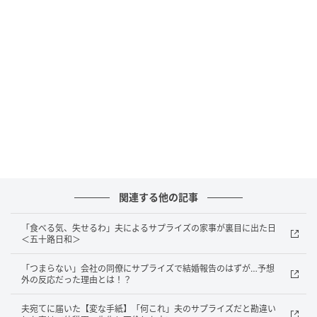
いの年齢のご夫婦が住んでいて、ちょうど赤ちゃんが
生まれたばかりだと聞いていました。
ご主人がうれしそうに赤ちゃんを抱いている姿を何度
か見かけて、「きっとあたたかい家庭なんだろうな」
と感じていたのを覚えています。私自身も当時妊娠中
だったため、近くに先輩パパ・ママがいるご家庭があ
ることを心強く思っていました。
ところが、引っ越してしばらく経ったころ、お隣さん
について気になる話を耳にしたのです。
関連する他の記事
「育児も家事もほとんどご主人がやっていて、奥さん
「食べる気、失せるわ」夫によるサプライズの家事が裏目に出た日
＜五十路日和＞
はあまり関わっていないらしい」
「つまらない」会社の同僚にサプライズで結婚報告のはずが…予想
外の反応だった理由とは！？
真偽はわかりませんでしたが、数日後、その噂話を裏
付けるような出来事に直面したのです。
夫宛てに届いた【変な手紙】「何これ」夫のサプライズだと勘違い