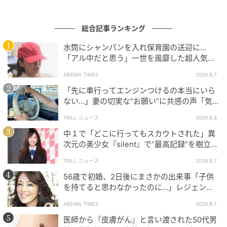
そんなある日、隣の赤ちゃんのことばかり気にしてい
総合記事ランキング
る私を見かねたのか、夫が「しばらく実家に帰ったら
水筒にシャンパンを入れ保育園の送迎に…
どう？」と提案してきたのです。実家といっても、同じ
「アル中だと思う」一世を風靡した超人気タ
市内。産院を変える必要もなかったため、私はその提
レント、酒漬けだった日々を告白
ABEMA TIMES
2026.8.7
案を受け入れることに。
「先に車行ってエンジンつけるの本当にいら
最初のうちは平日だけ実家で過ごすつもりだったので
ない…」妻の切実な“お願い”に共感の声「気
づかないんですよね…」
すが、次第に夫の休日出勤が増えていったこともあ
TRILL ニュース
2026.8.8
り、私はそのままほとんど実家で生活するようになっ
中１で「どこに行ってもスカウトされた」異
ていきました。
次元の美少女『silent』で“最高記録”を樹立し
た「反則級」の【トップ女優】
TRILL ニュース
2026.8.7
「ごめん、出産にも立ち会えそうにない」
56歳で初婚、2日後にまさかの出来事「子供
を持てると思わなかったのに…」レジェンド
「どうしても外せない仕事があるんだ」
美魔女が当時の心境を告白
ABEMA TIMES
2026.8.7
そう言って、夫は出産予定日にも出張を入れたので
医師から『皮膚がん』と言い渡された50代男