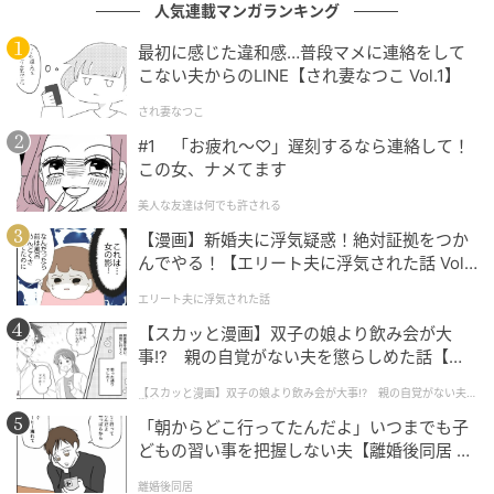
人気連載マンガランキング
そのころ、夫は「仕事が忙しい」と言って、家でもス
最初に感じた違和感…普段マメに連絡をして
マートフォンをずっと見ていました。私の話をしっか
こない夫からのLINE【され妻なつこ Vol.1】
り聞いてくれることはほとんどなく、返ってくるのは
され妻なつこ
生返事ばかり。
#1 「お疲れ〜♡」遅刻するなら連絡して！
これから出産を控えているのに、このままで大丈夫な
この女、ナメてます
んだろうか……という私の不安は、日に日に大きくなっ
美人な友達は何でも許される
ていきました。
【漫画】新婚夫に浮気疑惑！絶対証拠をつか
んでやる！【エリート夫に浮気された話 Vol.
1】
実家への一時避難
エリート夫に浮気された話
【スカッと漫画】双子の娘より飲み会が大
隣の赤ちゃんの泣き声はその後も続いていました。
事!? 親の自覚がない夫を懲らしめた話【第1
話】
【スカッと漫画】双子の娘より飲み会が大事!? 親の自覚がない夫を
日中、何時間も泣き続けることもあり、このままでい
懲らしめた話
「朝からどこ行ってたんだよ」いつまでも子
いのか迷うこともありましたが、他人の家庭に踏み込
どもの習い事を把握しない夫【離婚後同居 Vo
むこともできず、ただ気をもむことしかできませんで
l.1】
離婚後同居
した。