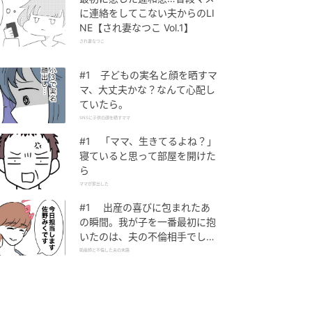
に連絡をしてこない夫からのLI
NE【され妻なつこ Vol.1】
され妻なつこ
#1 子どもの実名と顔を晒すマ
マ、大丈夫かな？なんて心配し
ていたら。
SNSに子供の顔を晒すママ
#1 「ママ、生きてるよね？」
寝ていると思って部屋を開けた
ら
ママが家出した
#1 出産の喜びに包まれたあ
の瞬間。我が子を一番最初に抱
いたのは、夫の不倫相手でし
た。
助産師と不倫した夫の末路