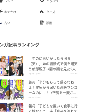
レシピ
どうぶつ
おでかけ
クイズ
占い
診断
ンガ記事ランキング
「牛のにおいがしたら困る
（笑）」妹の結婚式で僕を嘲笑
う新郎親子→妻の顔を見た2人
が絶句したワケ
ベビーカレンダー
2026.8.6
義母「半分もらって帰るわね」
え！実家から届いた高級マンゴ
ーなのに…！→空気を一変させ
た4歳娘の痛快な一言とは
ベビーカレンダー
2026.8.6
義母「子どもを置いて食事に行
く嫁なんて」夫「息子を連れて