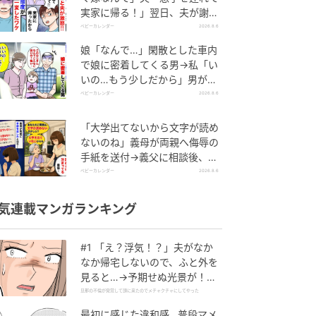
実家に帰る！」翌日、夫が謝罪
してきたワケ
ベビーカレンダー
2026.8.6
娘「なんで…」閑散とした車内
で娘に密着してくる男→私「い
いの…もう少しだから」男が血
相を変え逃げたワケ
ベビーカレンダー
2026.8.6
「大学出てないから文字が読め
ないのね」義母が両親へ侮辱の
手紙を送付→義父に相談後、訪
れた末路とは
ベビーカレンダー
2026.8.6
気連載マンガランキング
#1 「え？浮気！？」夫がなか
なか帰宅しないので、ふと外を
見ると…→予期せぬ光景が！｜
旦那の不倫が発覚して頭に来た
旦那の不倫が発覚して頭に来たのでメチャクチャにしてやった
のでメチャクチャにしてやった
最初に感じた違和感…普段マメ