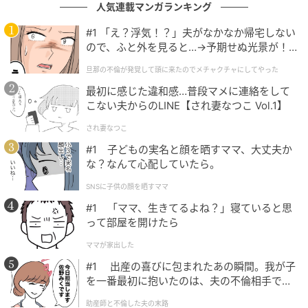
人気連載マンガランキング
#1 「え？浮気！？」夫がなかなか帰宅しない
ので、ふと外を見ると…→予期せぬ光景が！
｜旦那の不倫が発覚して頭に来たのでメチャ
旦那の不倫が発覚して頭に来たのでメチャクチャにしてやった
クチャにしてやった
最初に感じた違和感…普段マメに連絡をして
こない夫からのLINE【され妻なつこ Vol.1】
され妻なつこ
#1 子どもの実名と顔を晒すママ、大丈夫か
な？なんて心配していたら。
SNSに子供の顔を晒すママ
#1 「ママ、生きてるよね？」寝ていると思
って部屋を開けたら
ママが家出した
#1 出産の喜びに包まれたあの瞬間。我が子
を一番最初に抱いたのは、夫の不倫相手でし
た。
002 ノームヌード
助産師と不倫した夫の末路