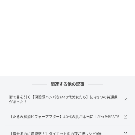
関連する他の記事
カラーは選べる全12色。トレンド感あふれるミュート
街で目を引く【現役感ハンパない40代美女たち】には3つの共通点
カラーが揃い、旬な表情を叶えてくれます。ブラーな
があった！
抜け感と洗練されたカラーで、自信あふれる大人な表
【たるみ解消ビフォーアフター】40代の肌が本当に上がったBEST5
情を叶えてくれます。
【痩せるのに満腹感！】ダイエット中の夜ご飯レシピ8選