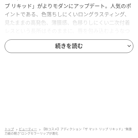
プ リキッド」がよりモダンにアップデート。人気のポ
イントである、色落ちしにくいロングラスティング、
見たままの高発色、薄膜感、色移りしにくい二次付着
レスという長所はそのままに、唇を包み込むようなつ
け心地の良さがパワーアップします。無重力のように
続きを読む
軽く、保湿感のある使用感は、一度試すとやみつきに
なってしまうかも。
「アディクション コンフィデント マット リッ
プ」全12色
トップ
ビューティー
【秋コスメ】アディクション「ザ マット リップ リキッド」“無重
力級の軽さ”ロングセラーリップが進化