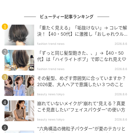
ビューティー記事ランキング
「重たく見える」「垢抜けない」→ コレで解
決！【40・50代】に激推し「おしゃれウル
フ」
fashion trend news
2026.8.6
「ずっと同じ髪型飽きた、、」→【40・50
代】は「ハイライトボブ」で即こなれ見え♡
fashion trend news
2026.8.6
その髪型、めざす雰囲気に合っていますか？
2026夏、大人ヘアで意識したい３つのこと
beauty news tokyo
2026.8.6
崩れていないメイクが“崩れて”見える？真夏
こそ見直したい“フェイスパウダー”の使い方
beauty news tokyo
2026.8.6
‟六角構造の微粒子パウダー”が夏のテカリと
003 ヒッピーチェリーウッド