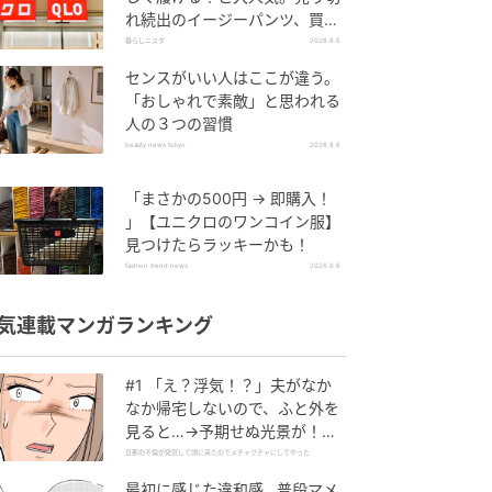
れ続出のイージーパンツ、買っ
てみた！
暮らしニスタ
2026.8.6
センスがいい人はここが違う。
「おしゃれで素敵」と思われる
人の３つの習慣
beauty news tokyo
2026.8.6
「まさかの500円 → 即購入！
」【ユニクロのワンコイン服】
見つけたらラッキーかも！
fashion trend news
2026.8.6
気連載マンガランキング
#1 「え？浮気！？」夫がなか
なか帰宅しないので、ふと外を
見ると…→予期せぬ光景が！｜
旦那の不倫が発覚して頭に来た
旦那の不倫が発覚して頭に来たのでメチャクチャにしてやった
のでメチャクチャにしてやった
最初に感じた違和感…普段マメ