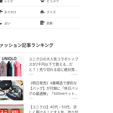
レシピ
どうぶつ
おでかけ
クイズ
占い
診断
ァッション記事ランキング
ユニクロの大人気コラボトップ
スが2千円以下で買える…だ
と？！売り切れる前に絶対買
い！
michill
2026.8.6
《明日発売》4層構造で便利な
【バッグ】が付録に「休日バッ
グの最適解」「500mlペットボ
トルも入る」
4yuuu
2026.8.6
【ユニクロ】40代・50代、涼
しく履ける！と大人気。売り切