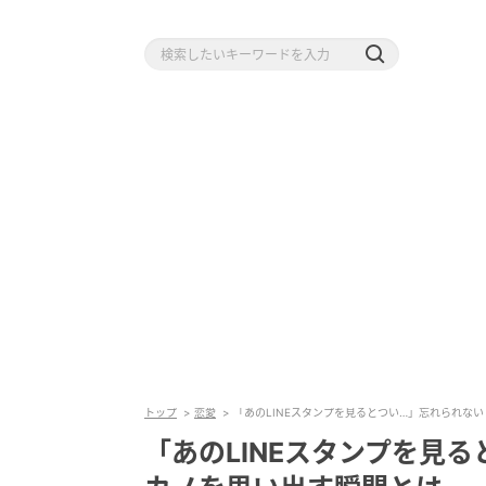
トップ
恋愛
「あのLINEスタンプを見るとつい…」忘れられな
「あのLINEスタンプを見