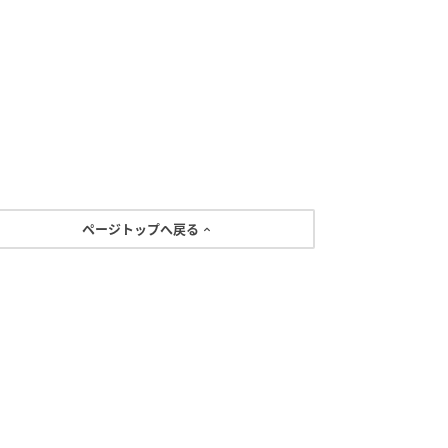
ページトップへ戻る