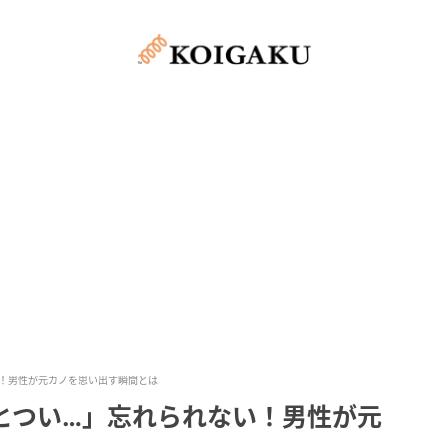
い！男性が元カノを思い出す瞬間とは
るとつい…」忘れられない！男性が元