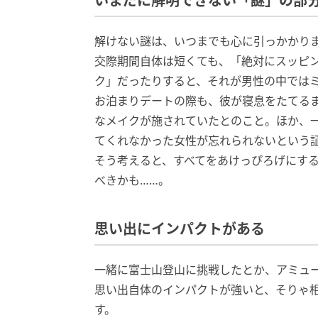
いまだに解明できない「謎」の部
解けない謎は、いつまでも心に引っかかり
交際期間自体は短くても、「絶対にスッピ
ク」だったりすると、それが男性の中では
お泊まりデートの際も、彼が寝息をたてる
なメイクが施されていたとのこと。ほか、
てくれなかった女性が忘れられないという
そう考えると、すべてをあけっぴろげにす
べきかも……。
思い出にインパクトがある
一緒に富士山登山に挑戦したとか、アミュ
思い出自体のインパクトが強いと、そりゃ
す。