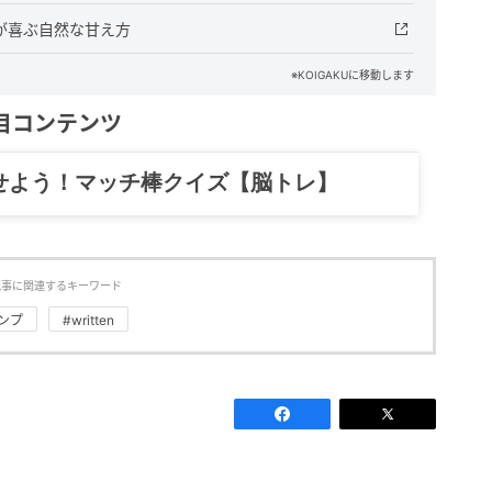
が喜ぶ自然な甘え方
※KOIGAKUに移動します
目コンテンツ
せよう！マッチ棒クイズ【脳トレ】
記事に関連するキーワード
タンプ
#written