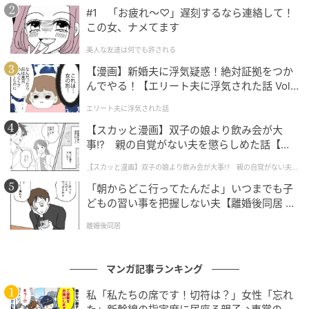
#1 「お疲れ〜♡」遅刻するなら連絡して！
この女、ナメてます
美人な友達は何でも許される
【漫画】新婚夫に浮気疑惑！絶対証拠をつか
んでやる！【エリート夫に浮気された話 Vol.
1】
エリート夫に浮気された話
【スカッと漫画】双子の娘より飲み会が大
事!? 親の自覚がない夫を懲らしめた話【第1
話】
【スカッと漫画】双子の娘より飲み会が大事!? 親の自覚がない夫を
懲らしめた話
「朝からどこ行ってたんだよ」いつまでも子
どもの習い事を把握しない夫【離婚後同居 Vo
l.1】
離婚後同居
マンガ記事ランキング
私「私たちの席です！切符は？」女性「忘れ