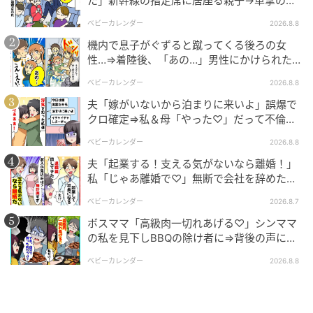
た」新幹線の指定席に居座る親子→車掌の注
意に移動…直後、ゾッとする発言
ベビーカレンダー
2026.8.8
機内で息子がぐずると蹴ってくる後ろの女
性…⇒着陸後、「あの…」男性にかけられた驚
きの言葉とは
ベビーカレンダー
2026.8.8
夫「嫁がいないから泊まりに来いよ」誤爆で
クロ確定⇒私＆母「やった♡」だって不倫相
手の正体は！
ベビーカレンダー
2026.8.8
夫「起業する！支える気がないなら離婚！」
私「じゃあ離婚で♡」無断で会社を辞めた元
夫、お先真っ暗！
ベビーカレンダー
2026.8.7
ボスママ「高級肉一切れあげる♡」シンママ
の私を見下しBBQの除け者に⇒背後の声に突
然青ざめたワケ
ベビーカレンダー
2026.8.8