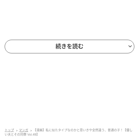
続きを読む
トップ
マンガ
【漫画】私に似たタイプなのかと思いきや全然違う、普通の子！【優し
い夫とその同僚 Vol.49】