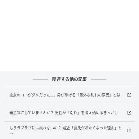
「怒らないから正直に言って」
「怒らないから正直に言って」というのも彼氏がウン
ザリするセリフの１つ。
彼氏は「正直に言ったところで、結局は彼女に怒られ
るだろう」と想像できるからです。
それに本当に怒らないつもりでも、彼氏の答え方次第
ではあなたの怒りに火がつくこともあるので、あまり
関連する他の記事
言わない方がいいでしょう。
彼女のココがダメだった…。男が挙げる「意外な別れの原因」とは
「このままなら別れよう」
無意識にしていませんか？ 男性が「別れ」を考え始めるきっかけ
本当は別れる気がないのに「このままなら別れよう」
もうラブラブには戻れないの？ 最近「彼氏が冷たくなった理由」と
とも彼氏には言わない方がいいでしょう。
は