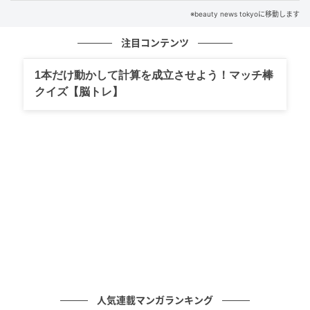
彼女からすると「彼氏に改善してほしい」という思い
※beauty news tokyoに移動します
からのセリフかも知れませんが、彼氏には「あなたに
注目コンテンツ
はウンザリ」「あなたと付き合ってもいいことがな
い」といった意味に聞こえてしまうのです。
1本だけ動かして計算を成立させよう！マッチ棒
クイズ【脳トレ】
そうなると、彼氏は「彼女と本当に別れた方がいいか
も」という気持ちを持つようになる可能性がありま
す。
もし今回紹介したセリフを無意識に口にしているかも
と感じたなら、ぜひ今後はなるべく口にしないように
意識してみてくださいね。
元記事で読む
次の記事
「彼は私のこと本当に好き？」不倫中の女性
人気連載マンガランキング