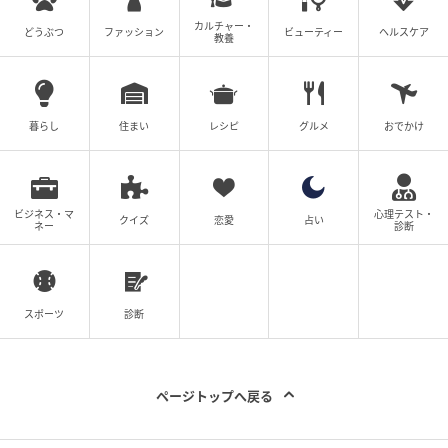
カルチャー・
どうぶつ
ファッション
ビューティー
ヘルスケア
教養
暮らし
住まい
レシピ
グルメ
おでかけ
ビジネス・マ
心理テスト・
クイズ
恋愛
占い
ネー
診断
スポーツ
診断
ページトップへ戻る