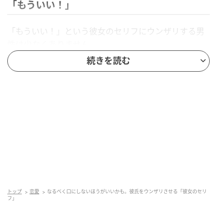
「もういい！」
「もういい！」という彼女のセリフにウンザリする男
性は少なくありません。
続きを読む
これは「あなたの言い分なんて聞きたくない」という
意味で口にするセリフなので、男性としては自分の意
見を一方的にシャットアウトされてしまうことにな
り、「何の解決にもならない」とモヤモヤした気持ち
しか残りません。
この状態のままだと２人の間にできた溝はどんどん深
くなってしまいますから、男性の考えや意見を一方的
にシャットアウトしないように、きちんとお互いに納
得いくまで話し合う姿勢でいることを意識しましょ
トップ
恋愛
なるべく口にしないほうがいいかも。彼氏をウンザリさせる「彼女のセリ
う。
フ」