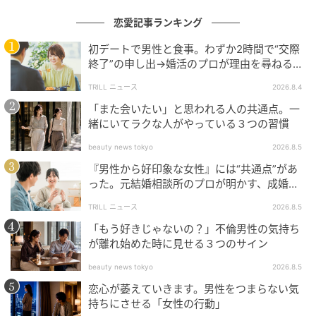
恋愛記事ランキング
初デートで男性と食事。わずか2時間で“交際
終了”の申し出→婚活のプロが理由を尋ねる
と…34歳女性が明かした“呆れた理由”
TRILL ニュース
2026.8.4
「また会いたい」と思われる人の共通点。一
緒にいてラクな人がやっている３つの習慣
beauty news tokyo
2026.8.5
『男性から好印象な女性』には“共通点”があ
った。元結婚相談所のプロが明かす、成婚し
やすい人の“たった1つの特徴”とは？
TRILL ニュース
2026.8.5
「もう好きじゃないの？」不倫男性の気持ち
が離れ始めた時に見せる３つのサイン
beauty news tokyo
2026.8.5
恋心が萎えていきます。男性をつまらない気
持ちにさせる「女性の行動」