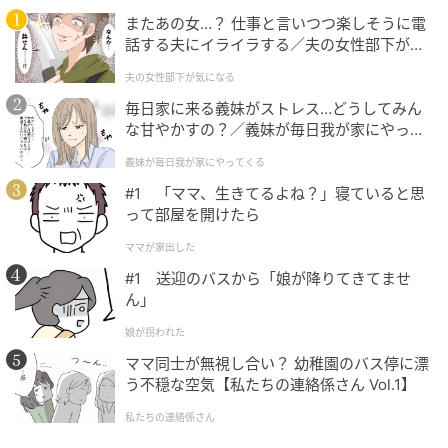
が“答え”を求めてしまう心理
またあの女…？ 仕事と言いつつ楽しそうに電
話する夫にイライラする／夫の女性部下が気
になる（1）【夫婦の危機 まんが】
の記事をもっとみる
夫の女性部下が気になる
毎日家に来る義妹がストレス…どうしてみん
な甘やかすの？／義妹が毎日我が家にやって
くる（1）【義父母がシンドイんです！ まん
義妹が毎日我が家にやってくる
が】
#1 「ママ、生きてるよね？」寝ていると思
って部屋を開けたら
ママが家出した
#1 送迎のバスから「娘が降りてきてませ
ん」
娘が拐われた
ママ同士が無視し合い？ 幼稚園のバス停に漂
う不穏な空気【私たちの連絡係さん Vol.1】
私たちの連絡係さん