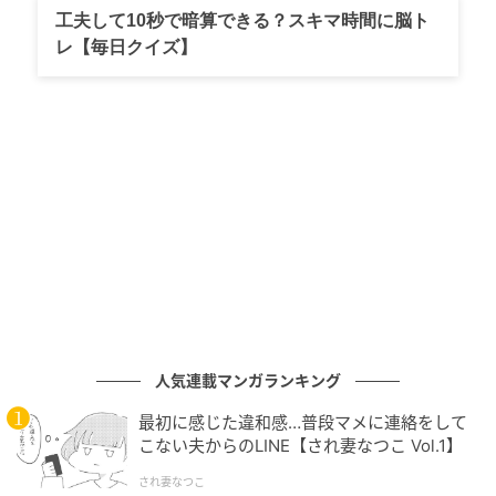
工夫して10秒で暗算できる？スキマ時間に脳ト
レ【毎日クイズ】
マイナビウーマン
パッケージデザインには、マンゴーやパッションフル
ーツなどの南国の果実や、ストロベリーなどフレーバ
ーのメインとなるフルーツを大きく取り入れていま
す。
■商品概要
商品名：スターバックス FRUITY CHEERS TORORI スト
ロベリーベリーベルガモット 容量：500ml 希望小売価
格：210円（税別）
人気連載マンガランキング
商品名：スターバックス FRUITY CHEERS TORORI マン
最初に感じた違和感…普段マメに連絡をして
ゴーパッションフルーツ 容量：500ml 希望小売価格：
こない夫からのLINE【され妻なつこ Vol.1】
210円（税別）
され妻なつこ