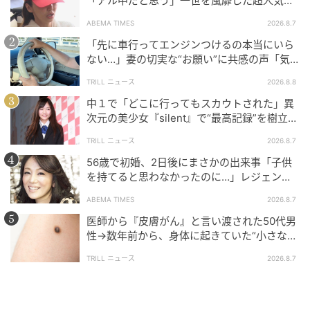
「アル中だと思う」一世を風靡した超人気タ
レント、酒漬けだった日々を告白
ABEMA TIMES
2026.8.7
「先に車行ってエンジンつけるの本当にいら
ない…」妻の切実な“お願い”に共感の声「気
づかないんですよね…」
TRILL ニュース
2026.8.8
中１で「どこに行ってもスカウトされた」異
次元の美少女『silent』で“最高記録”を樹立し
た「反則級」の【トップ女優】
TRILL ニュース
2026.8.7
56歳で初婚、2日後にまさかの出来事「子供
を持てると思わなかったのに…」レジェンド
美魔女が当時の心境を告白
ABEMA TIMES
2026.8.7
医師から『皮膚がん』と言い渡された50代男
性→数年前から、身体に起きていた“小さな異
変”に「あのとき受診していれば…」
TRILL ニュース
2026.8.7