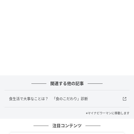
マイナビウーマン
「マンゴーパッションフルーツ」は、マンゴーとパッ
ションフルーツの香りに、ミルクとブラックティーを
重ね、トロピカルな味わいに仕立てました。
関連する他の記事
食生活で大事なことは？ 「食のこだわり」診断
※マイナビウーマンに移動します
注目コンテンツ