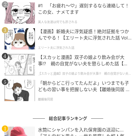
発売日：2026年6月16日 取扱い：全国のセブン‐イレ
#1 「お疲れ〜♡」遅刻するなら連絡して！
この女、ナメてます
ブン（一部の店舗を除く）
美人な友達は何でも許される
（フォルサ）
【漫画】新婚夫に浮気疑惑！絶対証拠をつか
んでやる！【エリート夫に浮気された話 Vol.
元記事で読む
1】
エリート夫に浮気された話
次の記事
【スカッと漫画】双子の娘より飲み会が大
事!? 親の自覚がない夫を懲らしめた話【第1
メイクオフもエスターバニーとかわいく♡
話】
ビフェスタからコラボデザインのアイメイク
【スカッと漫画】双子の娘より飲み会が大事!? 親の自覚がない夫を
懲らしめた話
アップリムーバーが数量限定登場
「朝からどこ行ってたんだよ」いつまでも子
どもの習い事を把握しない夫【離婚後同居 Vo
の記事をもっとみる
l.1】
離婚後同居
総合記事ランキング
水筒にシャンパンを入れ保育園の送迎に…