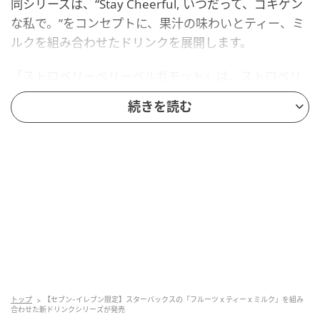
同シリーズは、“Stay Cheerful, いつだって、ゴキゲン
な私で。”をコンセプトに、果汁の味わいとティー、ミ
ルクを組み合わせたドリンクを展開します。
「ストロベリーベリーベルガモット」は、ストロベリ
ーとブラックベリーの甘酸っぱい風味に、ベルガモッ
続きを読む
トの香りのアクセントとミルクのまろやかさを重ね、
ジャスミンティーを合わせています。
トップ
【セブン-イレブン限定】スターバックスの「フルーツｘティーｘミルク」を組み
合わせた新ドリンクシリーズが発売