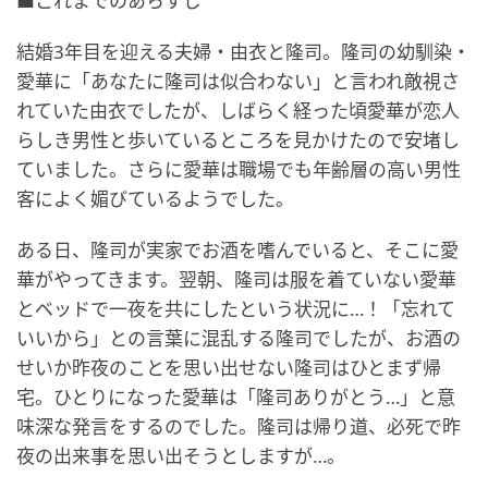
■これまでのあらすじ
結婚3年目を迎える夫婦・由衣と隆司。隆司の幼馴染・
愛華に「あなたに隆司は似合わない」と言われ敵視さ
れていた由衣でしたが、しばらく経った頃愛華が恋人
らしき男性と歩いているところを見かけたので安堵し
ていました。さらに愛華は職場でも年齢層の高い男性
客によく媚びているようでした。
ある日、隆司が実家でお酒を嗜んでいると、そこに愛
華がやってきます。翌朝、隆司は服を着ていない愛華
とベッドで一夜を共にしたという状況に…！「忘れて
いいから」との言葉に混乱する隆司でしたが、お酒の
せいか昨夜のことを思い出せない隆司はひとまず帰
宅。ひとりになった愛華は「隆司ありがとう…」と意
味深な発言をするのでした。隆司は帰り道、必死で昨
夜の出来事を思い出そうとしますが…。