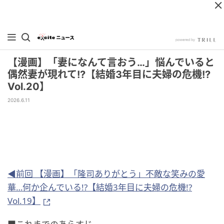
【漫画】「妻になんて言おう…」悩んでいると
偶然妻が現れて!?【結婚3年目に夫婦の危機!?
Vol.20】
2026.6.11
◀前回 【漫画】「隆司ありがとう」不敵な笑みの愛
華…何か企んでいる!?【結婚3年目に夫婦の危機!?
Vol.19】