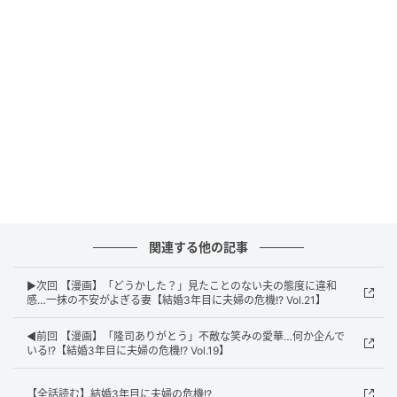
関連する他の記事
エキサイトニュース
▶次回 【漫画】「どうかした？」見たことのない夫の態度に違和
感…一抹の不安がよぎる妻【結婚3年目に夫婦の危機!? Vol.21】
◀前回 【漫画】「隆司ありがとう」不敵な笑みの愛華…何か企んで
いる!?【結婚3年目に夫婦の危機!? Vol.19】
【全話読む】結婚3年目に夫婦の危機!?