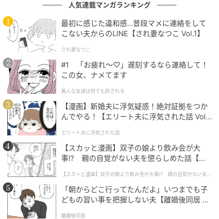
人気連載マンガランキング
最初に感じた違和感…普段マメに連絡をして
こない夫からのLINE【され妻なつこ Vol.1】
エキサイトニュース
され妻なつこ
#1 「お疲れ〜♡」遅刻するなら連絡して！
この女、ナメてます
由衣の顔をまともに見れない…
美人な友達は何でも許される
【漫画】新婚夫に浮気疑惑！絶対証拠をつか
んでやる！【エリート夫に浮気された話 Vol.
1】
エリート夫に浮気された話
【スカッと漫画】双子の娘より飲み会が大
事!? 親の自覚がない夫を懲らしめた話【第1
話】
【スカッと漫画】双子の娘より飲み会が大事!? 親の自覚がない夫を
懲らしめた話
「朝からどこ行ってたんだよ」いつまでも子
どもの習い事を把握しない夫【離婚後同居 Vo
l.1】
離婚後同居