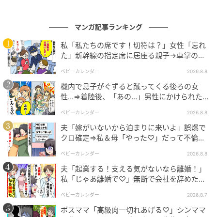
マンガ記事ランキング
エキサイトニュース
私「私たちの席です！切符は？」女性「忘れ
た」新幹線の指定席に居座る親子→車掌の注
意に移動…直後、ゾッとする発言
ベビーカレンダー
2026.8.8
機内で息子がぐずると蹴ってくる後ろの女
性…⇒着陸後、「あの…」男性にかけられた驚
きの言葉とは
ベビーカレンダー
2026.8.8
夫「嫁がいないから泊まりに来いよ」誤爆で
クロ確定⇒私＆母「やった♡」だって不倫相
手の正体は！
ベビーカレンダー
2026.8.8
夫「起業する！支える気がないなら離婚！」
私「じゃあ離婚で♡」無断で会社を辞めた元
夫、お先真っ暗！
ベビーカレンダー
2026.8.7
エキサイトニュース
ボスママ「高級肉一切れあげる♡」シンママ