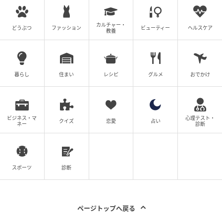
カルチャー・
どうぶつ
ファッション
ビューティー
ヘルスケア
教養
暮らし
住まい
レシピ
グルメ
おでかけ
エキサイトニュース
ビジネス・マ
心理テスト・
クイズ
恋愛
占い
ネー
診断
飲み過ぎて気持ち悪くなった愛華に水を買って届けた
ところまでは記憶に残っている隆司。しかし、部屋に
入ったその後の肝心なところがまったく思い出せませ
スポーツ
診断
ん。自分が本当に由衣を裏切ってしまったのか…と自
己嫌悪に駆られる隆司。
ページトップへ戻る
そこへ由衣も帰宅。笑顔で出迎える由衣を前にして、