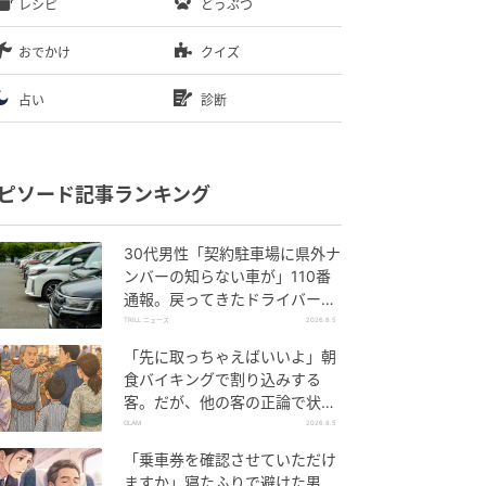
レシピ
どうぶつ
おでかけ
クイズ
占い
診断
ピソード記事ランキング
30代男性「契約駐車場に県外ナ
ンバーの知らない車が」110番
通報。戻ってきたドライバー
の“言い分”に「口論になった」
TRILL ニュース
2026.8.5
「先に取っちゃえばいいよ」朝
食バイキングで割り込みする
客。だが、他の客の正論で状況
が一変
GLAM
2026.8.5
「乗車券を確認させていただけ
ますか」寝たふりで避けた男