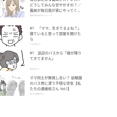
どうしてみんな甘やかすの？／
義妹が毎日我が家にやってくる
（1）【義父母がシンドイんで
義妹が毎日我が家にやってくる
す！ まんが】
#1 「ママ、生きてるよね？」
寝ていると思って部屋を開けた
ら
ママが家出した
#1 送迎のバスから「娘が降り
てきてません」
娘が拐われた
ママ同士が無視し合い？ 幼稚園
のバス停に漂う不穏な空気【私
たちの連絡係さん Vol.1】
私たちの連絡係さん