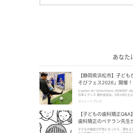
あなた
【静岡県浜松市】子どもか
そびフェス2026」開催！
[caption id="attachment_1608084
日本エクシス 遠州支店は、5月23日(土)に
「NEOPASA浜松(下り)あそびフェス2026」を開催する。 子どもから大人まで気軽に参
ストレートプレス
id="attachment_1608085" align="aligncente
ス2026」では、10:00～16:00
ツなど、多彩な「あそび」体験ブースを出展するとのこと。 ジュビロ磐田によるサッ
【子どもの歯科矯正Q&
スや、ブレス浜松によるバレーボール体験ブース、 [caption id="attachment_1608088" align="aligncent
ポーツ体験[/caption] 静岡医療科学専門大学校によるeスポーツ体験ブースや、ストレッチ・脳トレ・体力測定体験ブース、
歯科矯正のベテラン先生
[caption id="attachment_1608086" ali
によるけん玉体験・けん玉検定ブース、 [caption id="attachment_1608087" align="aligncenter" width="600"] 指スケートボ
子どもの歯並びが気になったら、頭をよ
ード体験[/caption] 神田工業による指スケートボード体験ブースなど、様々な「あそび」を体験できる。 キャラクターグリーテ