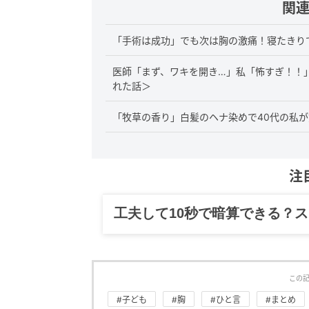
関
「手術は成功」でも次は胸の激痛！寝たきり
医師「まず、ワキを開き…」私「怖すぎ！！
れた話＞
「牧草の香り」白髪のヘナ染めで40代の私が
注
グルメ、ギャグ、子育て、旅行
この
#子ども
#胸
#ひと言
#まとめ