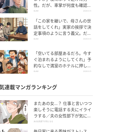
性。だが、車掌が何度も確認し
た結果
GLAM
2026.8.5
「この家を継いで、母さんの世
話をしてくれ」実家の挨拶で決
定事項のように言う義父。だ
が、普段は反論しない夫が言っ
GLAM
2026.8.5
てくれた一言
「空いてる部屋あるだろ。今す
ぐ泊まれるようにしてくれ」予
約なしで満室のホテルに押しか
けた家族。だが、責任者の対応
GLAM
2026.8.5
で状況が一変
気連載マンガランキング
またあの女…？ 仕事と言いつつ
楽しそうに電話する夫にイライ
ラする／夫の女性部下が気にな
る（1）【夫婦の危機 まんが】
夫の女性部下が気になる
毎日家に来る義妹がストレス…