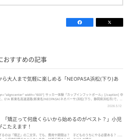
におすすめの記事
ら大人まで気軽に楽しめる「NEOPASA浜松(下り)あ
" align="aligncenter" width="600"] サッカー体験「カップインフットボール」[/caption] 中
、E1A 新東名高速道路(新東名)NEOPASA(ネオパーサ)浜松(下り、静岡県浜松市)で、
加できる体験型イベント [caption
2026.5.12
r" width="600"] バレーボール体験[/caption] 「NEOPASA浜松(下り)あそびフェ
に屋外イベントスペースにて、浜松市にゆかりのある団体が集まり、スポーツや伝統遊び、eスポー
カー体験「カップインフットボール」ブー
A】「矯正って何歳くらいから始めるのがベスト？」小児
er" width="600"] eス
がこたえます！
gn="aligncenter" width="600"] けん玉体験・けん玉検定[/caption] さらに、黄桜じいじ
ぎるのは「矯正」の二文字。でも、費用や期間は？ 子どものうちにやる必要ある？ ……