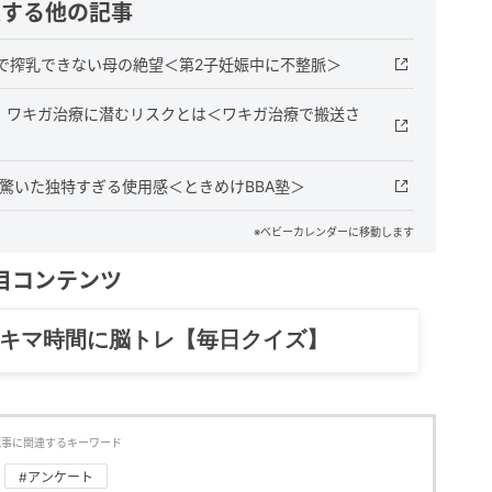
連する他の記事
で搾乳できない母の絶望＜第2子妊娠中に不整脈＞
」ワキガ治療に潜むリスクとは＜ワキガ治療で搬送さ
驚いた独特すぎる使用感＜ときめけBBA塾＞
※ベビーカレンダーに移動します
目コンテンツ
記……全部、読めます。
記事に関連するキーワード
#アンケート