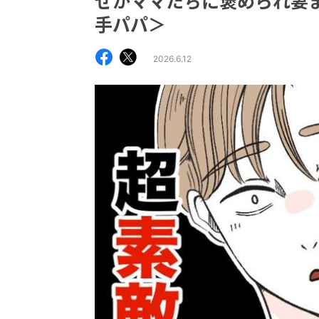
ぜかママたちに褒められ妻
手パパ＞
2026.6.12