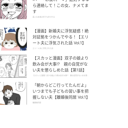
ら連絡して！この女、ナメてま
す
美人な友達は何でも許される
【漫画】新婚夫に浮気疑惑！絶
対証拠をつかんでやる！【エリ
ート夫に浮気された話 Vol.1】
エリート夫に浮気された話
【スカッと漫画】双子の娘より
飲み会が大事!? 親の自覚がな
い夫を懲らしめた話【第1話】
【スカッと漫画】双子の娘より飲み会が大事!? 親の自覚がない夫を懲ら
しめた話
「朝からどこ行ってたんだよ」
いつまでも子どもの習い事を把
握しない夫【離婚後同居 Vol.1】
離婚後同居