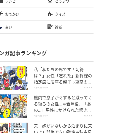
レシピ
どうぶつ
おでかけ
クイズ
占い
診断
ンガ記事ランキング
私「私たちの席です！切符
は？」女性「忘れた」新幹線の
指定席に居座る親子→車掌の注
意に移動…直後、ゾッとする発
ベビーカレンダー
2026.8.8
言
機内で息子がぐずると蹴ってく
る後ろの女性…⇒着陸後、「あ
の…」男性にかけられた驚きの
言葉とは
ベビーカレンダー
2026.8.8
夫「嫁がいないから泊まりに来
いよ」誤爆でクロ確定⇒私＆母