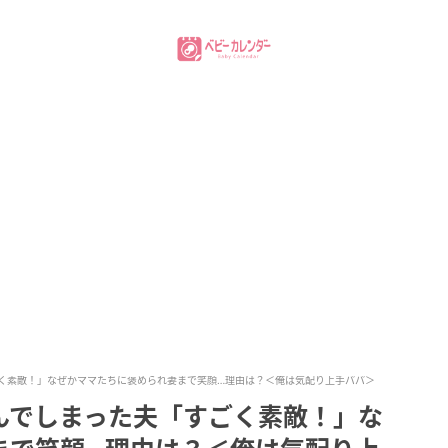
く素敵！」なぜかママたちに褒められ妻まで笑顔…理由は？＜俺は気配り上手パパ＞
んでしまった夫「すごく素敵！」な