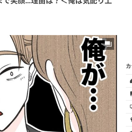
まで笑顔…理由は？＜俺は気配り上
カ