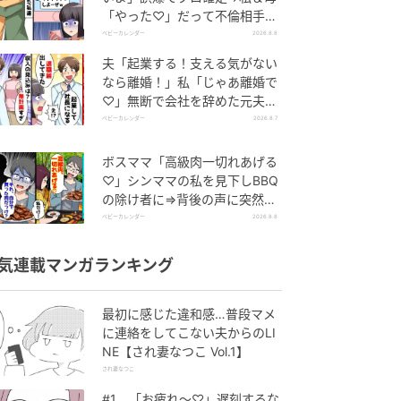
「やった♡」だって不倫相手の
正体は！
ベビーカレンダー
2026.8.8
夫「起業する！支える気がない
なら離婚！」私「じゃあ離婚で
♡」無断で会社を辞めた元夫、
お先真っ暗！
ベビーカレンダー
2026.8.7
ボスママ「高級肉一切れあげる
♡」シンママの私を見下しBBQ
の除け者に⇒背後の声に突然青
ざめたワケ
ベビーカレンダー
2026.8.8
気連載マンガランキング
最初に感じた違和感…普段マメ
に連絡をしてこない夫からのLI
NE【され妻なつこ Vol.1】
され妻なつこ
#1 「お疲れ〜♡」遅刻するな