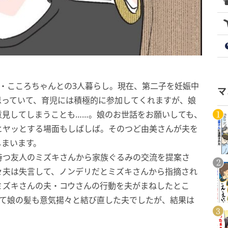
・こころちゃんとの3人暮らし。現在、第二子を妊娠中
マ
思っていて、育児には積極的に参加してくれますが、娘
意見してしまうことも……。娘のお世話をお願いしても、
ヒヤッとする場面もしばしば。そのつど由美さんが夫を
しまいます。
持つ友人のミズキさんから家族ぐるみの交流を提案さ
々夫は失言して、ノンデリだとミズキさんから指摘され
ミズキさんの夫・コウさんの行動を夫がまねしたとこ
って娘の髪も意気揚々と結び直した夫でしたが、結果は