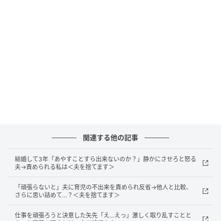
ベビーカレンダー
結婚して5年。休日は夫と一緒に登山を楽しむ穏やかな
毎日を送っていました。共通の趣味で出会い、自然の
中で過ごす時間が私たち夫婦にとって何よりの幸せで
した。
ところが義父の他界をきっかけに、義母が「ひとり暮
らしは無理！」と強く訴え、私たちは義実家で同居す
ることに……。
義母は以前から思い通りにならないと感情的になると
関連する他の記事
ころがあり、義父が亡くなってからはその傾向がさら
結婚して3年「あやすことすら出来ないのか？」静かにさせろと怒る
に強くなっているように感じていました。
夫→責められる私は＜夫を捨てます＞
そんな中、夫の単身赴任が決まり、私は義母と2人きり
「頑張らないと」夫に育児の不出来を責められ反省→他人と比較、
さらに思い詰めて…？＜夫を捨てます＞
の生活を送ることになりました。以前からの義母の性
格を思うと、不安しかありません。そして、その不安
仕事を頑張ろうと決意した矢先「え…えっ」激しく取り乱すことと