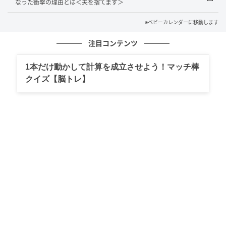
なった衝撃の理由とは＜夫を捨てます＞
は、すぐに現実となったのです。
※ベビーカレンダーに移動します
家族ではなく「人手」として扱われる日々
注目コンテンツ
義母の態度は目に見えて変わっていきました。夕食の
1本だけ動かして計算を成立させよう！マッチ棒
相談をしたときのことです。
クイズ【脳トレ】
私が「今日はお刺身にしようかと思って……」と伝える
と、義母は不満そうな表情をして「お刺身？ 切っただ
けの魚じゃない！ そんな手抜き料理を私に食べさせる
つもり？」と言い放ったのです。
続けて「もっと手の込んだ料理にしてちょうだい！ そ
うね……煮魚とかどうかしら？」と言うのです。義母の
言うことは絶対という雰囲気で、拒否は許されない空
気感でした。