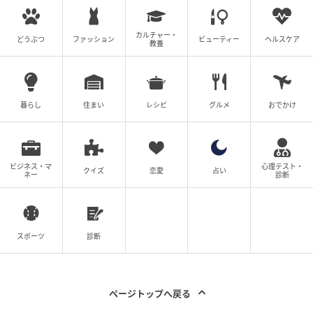
『都合のいい人手』のように扱ってきました。自分の
思い通りに動く相手がいなくなって、腹いせをしたか
カルチャー・
どうぶつ
ファッション
ビューティー
ヘルスケア
っただけなのかもしれません。ただ、文字になった悪
教養
意は、想像以上に胸に刺さったのです。
暮らし
住まい
レシピ
グルメ
おでかけ
帰らない嫁、そして崩れた言い訳
週末、夫が私の実家へ遊びに来ていました。私の両親
と夫と4人で楽しく談笑していると、義母から何度も電
ビジネス・マ
心理テスト・
クイズ
恋愛
占い
ネー
診断
話がかかってきました。恐る恐る電話に出ると「何度
も電話してるのに出ないじゃない！ 早く帰ってきてご
はん作りなさいよ！ 嫁は姑のお世話係なんだから！」
と言うのです。
スポーツ
診断
次の瞬間、見かねた夫が「俺たちはもう帰らない！ 妻
を大切にできない母親は、俺の親じゃない」と言い放
ページトップへ戻る
ったのです。まさか夫に聞かれるなんて思ってもいな