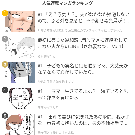
ほかにも、部屋の掃除を終えると「雑なのよね〜！ 私
人気連載マンガランキング
がうなずくレベルでやり直して」とやり直しを命じら
#1 「え？浮気！？」夫がなかなか帰宅しない
れるのです。さらに買い物へ出かけようとすると「シ
ので、ふと外を見ると…→予期せぬ光景が！
ャンプー買ってきて。安物はダメよ！ 私の息子の稼ぎ
｜旦那の不倫が発覚して頭に来たのでメチャ
旦那の不倫が発覚して頭に来たのでメチャクチャにしてやった
で暮らしてるんだから、そのくらいやりなさいよ」と
クチャにしてやった
最初に感じた違和感…普段マメに連絡をして
言うのです。
こない夫からのLINE【され妻なつこ Vol.1】
送迎、買い物、掃除、料理……要求は日を追うごとに増
され妻なつこ
えていきました。登山仲間との約束がある日、送迎を
#1 子どもの実名と顔を晒すママ、大丈夫か
断ろうとすると「あなたは嫁、私は姑よ？ 立場は私の
な？なんて心配していたら。
ほうが上なのよ！？ あなたに拒否権はないの！」
SNSに子供の顔を晒すママ
と……。
#1 「ママ、生きてるよね？」寝ていると思
って部屋を開けたら
私は家族として迎えられたのではなく、都合よく使わ
ママが家出した
れる存在になっている――そんな感覚が日に日に強く
#1 出産の喜びに包まれたあの瞬間。我が子
なっていったのです。
を一番最初に抱いたのは、夫の不倫相手でし
た。
助産師と不倫した夫の末路