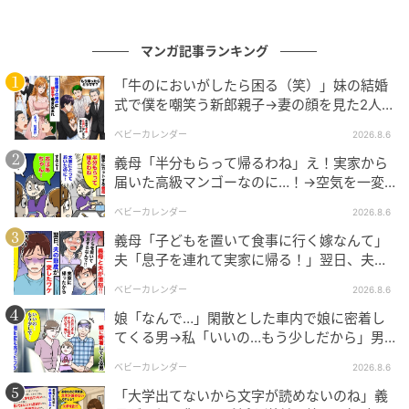
限界を見抜いた夫の決断
夫には状況を伝えていましたが、夫が義母に注意をし
マンガ記事ランキング
ても「なんのこと？」と誤魔化されてしまい、お手上
「牛のにおいがしたら困る（笑）」妹の結婚
げ状態でした。やがて私の表情の変化に気づいた夫が
式で僕を嘲笑う新郎親子→妻の顔を見た2人が
絶句したワケ
「もう我慢しなくていいよ。引っ越そう」と提案して
ベビーカレンダー
2026.8.6
くれたのです。
義母「半分もらって帰るわね」え！実家から
届いた高級マンゴーなのに…！→空気を一変
その言葉を聞いた瞬間、胸の奥で張りつめていたもの
させた4歳娘の痛快な一言とは
ベビーカレンダー
2026.8.6
がふっと緩みました。自分では平気なふりをしていた
義母「子どもを置いて食事に行く嫁なんて」
つもりでも、心は限界に近づいていたのだと思いま
夫「息子を連れて実家に帰る！」翌日、夫が
す。
謝罪してきたワケ
ベビーカレンダー
2026.8.6
実は夫は、私にこれ以上負担をかけまいと、水面下で
娘「なんで…」閑散とした車内で娘に密着し
新居の契約を進めてくれていました。入居できるのは
てくる男→私「いいの…もう少しだから」男
が血相を変え逃げたワケ
来月。それまでの間、私は実家で過ごすことになりま
ベビーカレンダー
2026.8.6
した。義母には「しばらく実家に帰省する」とだけ伝
「大学出てないから文字が読めないのね」義
え、荷物を段ボールに詰めて家を出ました。