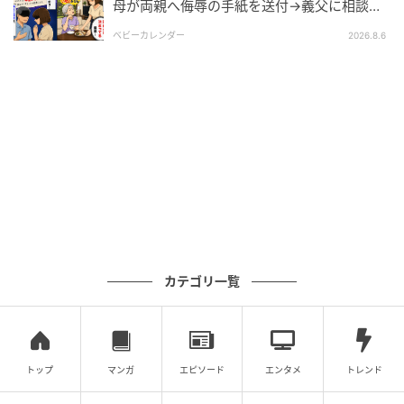
母が両親へ侮辱の手紙を送付→義父に相談
後、訪れた末路とは
ベビーカレンダー
2026.8.6
実家の玄関を開けた瞬間、思わず深く息をつきまし
た。気を使わなくていい空気が、こんなにも安心でき
るものだったなんて……。
穏やかな時間を過ごしていたある日、義母から一通の
手紙が届きました。差出人の名前を見た瞬間、胸の奥
がざわつきました。嫌な予感を抱えながら封を開ける
と、手紙には「役立たずの嫁は帰って来るな！ 実家に
返品してやる！ 息子と別れろ！」と短く、乱暴な言葉
が並んでいました。
カテゴリ一覧
そして、離婚届が同封されていたのです。私は言葉を
失ったまま、その紙を見つめることしかできませんで
した。
トップ
マンガ
エピソード
エンタメ
トレンド
同居してからというもの、義母は私を家族ではなく