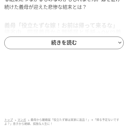
続けた義母が迎えた悲惨な結末とは？
義母「役立たずな嫁！お前は帰って来るな」
帰省中、同居義母から離婚届と手紙→OK♡義
母自滅！だって
続きを読む
トップ
マンガ
義母から離婚届「役立たず嫁は実家に返品！」→「帰る予定ないです
よ？」息子から絶縁、孤独な人生に！