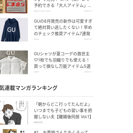
予約できる「大人アイテム」っ
て？
fashion trend news
2026.8.7
GUの8月発売の新作は可愛すぎ
て絶対買い逃したくない！早め
のチェック推奨アイテム7連発
michill
2026.8.7
GUシャツが夏コーデの救世主
♡1枚でも羽織りでも使える！
買って損なし万能アイテム5選
michill
2026.8.7
気連載マンガランキング
「朝からどこ行ってたんだよ」
いつまでも子どもの習い事を把
握しない夫【離婚後同居 Vol.1】
離婚後同居
#1 お義姉さんたちくるって、