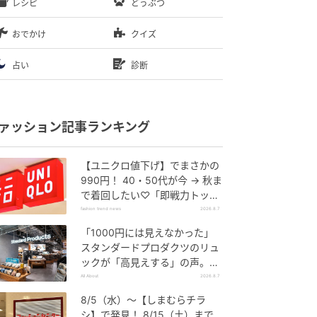
レシピ
どうぶつ
おでかけ
クイズ
占い
診断
ァッション記事ランキング
【ユニクロ値下げ】でまさかの
990円！ 40・50代が今 → 秋ま
で着回したい♡「即戦力トップ
ス」
fashion trend news
2026.8.7
「1000円には見えなかった」
スタンダードプロダクツのリュ
ックが「高見えする」の声。2
個購入する人も
All About
2026.8.7
8/5（水）〜【しまむらチラ
シ】で発見！ 8/15（土）まで