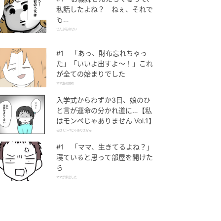
私話したよね？ ねぇ、それで
も…
ぜんぶ私のせい
#1 「あっ、財布忘れちゃっ
た」「いいよ出すよ〜！」これ
が全ての始まりでした
ママ友の財布
入学式からわずか3日、娘のひ
と言が運命の分かれ道に…【私
はモンペじゃありません Vol.1】
私はモンペじゃありません
#1 「ママ、生きてるよね？」
寝ていると思って部屋を開けた
ら
ママが家出した