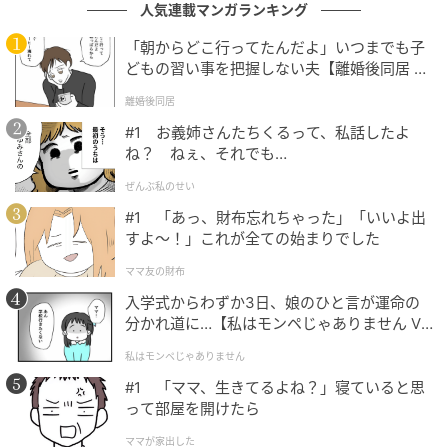
人気連載マンガランキング
【ユニクロ】「UVカットシアーオーバーサイズパー
カ」¥3,990（税込・セール価格）
「朝からどこ行ってたんだよ」いつまでも子
どもの習い事を把握しない夫【離婚後同居 Vo
やや透け感のあるナイロン素材を使用したフードパー
l.1】
離婚後同居
カ。UVカット機能と撥水加工付きの素材を使用してお
#1 お義姉さんたちくるって、私話したよ
り、お出かけ時に持ち歩くと便利そうです。フードの
ね？ ねぇ、それでも…
開き部分にゴムを内蔵した仕様や、浅めのつばが付い
ぜんぶ私のせい
たフードなど、雨を防ぎやすそうな工夫が詰まってい
#1 「あっ、財布忘れちゃった」「いいよ出
ます。オーバーサイズのシルエットで、Tシャツやワン
すよ〜！」これが全ての始まりでした
ピースの上からガバッと羽織れます。ウエストのドロ
ママ友の財布
ーコードを絞った、メリハリのある女性らしい着こな
入学式からわずか3日、娘のひと言が運命の
しもおすすめ。
分かれ道に…【私はモンペじゃありません Vo
l.1】
私はモンペじゃありません
シャツ感覚で羽織れるカバーオール
#1 「ママ、生きてるよね？」寝ていると思
って部屋を開けたら
ママが家出した