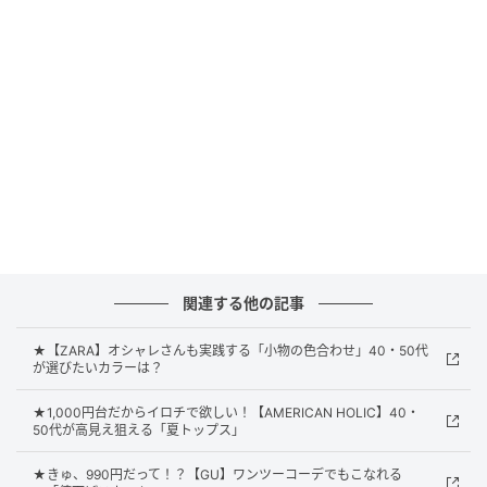
クカーディガン。コットンレーヨン素材のなめらかな
肌ざわりで、夏コーデにもさらっと取り入れやすそう
です。UVカット機能付きなので、日差しが気になる日
に重宝しそう。ワンピースやTシャツスタイルに物足り
なさを感じるときは、肩掛けしてコーデのアクセント
にするのもおすすめです。洗濯機でケアできるのも、
汗ばむ季節にうれしいポイント。
急な雨にも頼れそうな軽やかパーカ
関連する他の記事
★【ZARA】オシャレさんも実践する「小物の色合わせ」40・50代
が選びたいカラーは？
★1,000円台だからイロチで欲しい！【AMERICAN HOLIC】40・
50代が高見え狙える「夏トップス」
★きゅ、990円だって！？【GU】ワンツーコーデでもこなれる