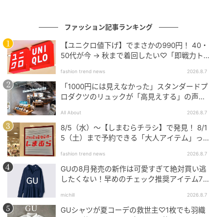
ファッション記事ランキング
【ユニクロ値下げ】でまさかの990円！ 40・
50代が今 → 秋まで着回したい♡「即戦力ト
ップス」
fashion trend news
2026.8.7
「1000円には見えなかった」スタンダードプ
ロダクツのリュックが「高見えする」の声。
2個購入する人も
All About
2026.8.7
8/5（水）〜【しまむらチラシ】で発見！ 8/1
5（土）まで予約できる「大人アイテム」っ
て？
fashion trend news
2026.8.7
GUの8月発売の新作は可愛すぎて絶対買い逃
したくない！早めのチェック推奨アイテム7
連発
michill
2026.8.7
GUシャツが夏コーデの救世主♡1枚でも羽織