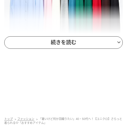
続きを読む
出典：ユニクロ
【ユニクロ】「UVカットクルーネックカーディガン/ウ
ォッシャブル」¥1,990（税込・セール価格）
トップ
ファッション
「暑いけど何か羽織りたい」40・50代へ！【ユニクロ】さらっと
豊富なカラー展開が魅力の、ベーシックなクルーネッ
着られる♡「おすすめアイテム」