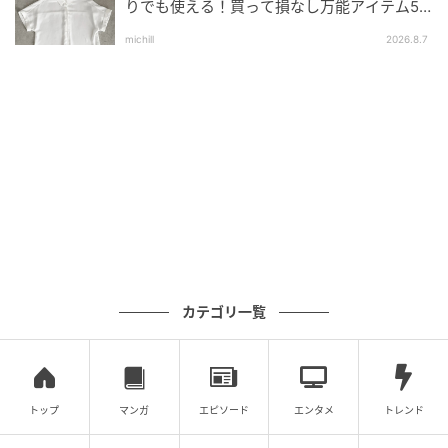
りでも使える！買って損なし万能アイテム5
選
michill
2026.8.7
出典：ユニクロ
【ユニクロ】「リネンブレンドカバーオール」
¥2,990（税込・セール価格）
コットンとリネンをブレンドした、やわらかさと清涼
感を兼ね備えた素材のカバーオール。袖口にスリット
が入っているので、ロールアップしやすい仕様。ジャ
ケットほどかっちりしすぎず、シャツ感覚で気負わず
カテゴリ一覧
羽織れます。Tシャツやタンクトップに重ねるだけで、
大人のカジュアルコーデを程よくきちんと見せてくれ
そうです。
トップ
マンガ
エピソード
エンタメ
トレンド