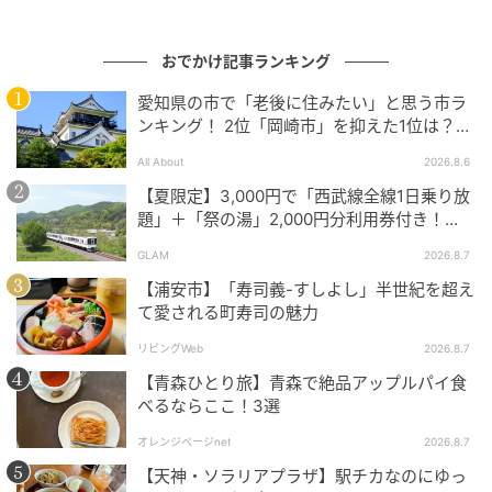
おでかけ記事ランキング
館内の人気ブランドにてスペシャルなグッズ
を先行販売
愛知県の市で「老後に住みたい」と思う市ラ
ンキング！ 2位「岡崎市」を抑えた1位は？
【2026年調査】
All About
2026.8.6
【夏限定】3,000円で「西武線全線1日乗り放
題」＋「祭の湯」2,000円分利用券付き！
『秩父 夏のおでかけきっぷ』でお得に秩父観
GLAM
2026.8.7
光
【浦安市】「寿司義-すしよし」半世紀を超え
て愛される町寿司の魅力
リビングWeb
2026.8.7
“オハナ＝家族との最高の夏“がテーマ！SHIBUYA109渋谷店「ディズニー ステ
【青森ひとり旅】青森で絶品アップルパイ食
ィッチ」サマーコレクション
べるならここ！3選
オレンジページnet
2026.8.7
【天神・ソラリアプラザ】駅チカなのにゆっ