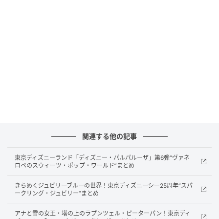
“オハナ＝家族との最高の夏“がテーマ！SHIBUYA109渋谷店「ディズニー ステ
ィッチ」サマーコレクション
開催期間：2026年6月26日（金）～7月12日（日）
開催場所：SHIBUYA109渋谷店 東京都渋谷区道玄坂2-
29-1
関連する他の記事
東京ディズニーランド「ディズニー・パルパルーザ」第6弾“ヴァネ
ロペのスウィーツ・ポップ・ワールド”まとめ
SHIBUYA109渋谷店にて、ディズニーの人気キャラク
きらめくジュビリーブルーの世界！東京ディズニーシー25周年“スパ
ター「スティッチ」の記念日である6月26日の「ステ
ークリング・ジュビリー”まとめ
ィッチの日」より、“オハナ＝家族との最高の夏“をテ
アナと雪の女王・塔の上のラプンツェル・ピーターパン！東京ディ