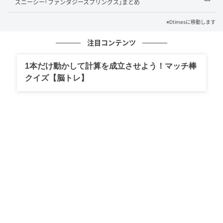
ーマにした「Disney Stitch SUMMER COLLECTION』
ズニーシー｢ファンタジースプリングス｣まとめ
を開催。
※Dtimesに移動します
期間中は、今回の企画のために制作された、平成プリ
注目コンテンツ
風デザインの「Disney Stitch」オリジナルビジュアル
がSHIBUYA109渋谷店の館内外に掲出されます。
1本だけ動かして計算を成立させよう！マッチ棒
クイズ【脳トレ】
そのほか、館内の人気ブランドにて制作した「Disney
Stitch」のスペシャルなグッズのの先行販売も実施。
さらにα世代を中心に注目を集めるカリスマギャルシン
ガーSoalaさんが担当するプロモーションソング「グリ
ッター・グライド 〜スティッチ＆エンジェルのキラキ
ラダンス〜」をはじめ、スティッチ楽曲がBGMをジャ
ックします。
ほかにも期間限定のPOP UP STOREのオープン、
SHIBUYA109渋谷店でしか手に入らないノベルティプ