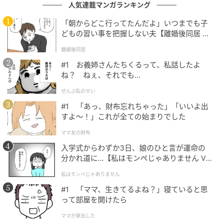
人気連載マンガランキング
レゼント、フォトスポットの設置など、様々な企画が
盛りだくさんです☆
「朝からどこ行ってたんだよ」いつまでも子
どもの習い事を把握しない夫【離婚後同居 Vo
l.1】
離婚後同居
#1 お義姉さんたちくるって、私話したよ
スペシャルなオリジナルビジュアル掲出
ね？ ねぇ、それでも…
ぜんぶ私のせい
#1 「あっ、財布忘れちゃった」「いいよ出
すよ〜！」これが全ての始まりでした
期間中、SHIBUYA109渋谷店の外壁懸垂幕をはじめ館
内外に、『Disney Stitch SUMMER COLLECTION』の
ママ友の財布
平成プリ風デザインオリジナルビジュアルを掲出。
入学式からわずか3日、娘のひと言が運命の
分かれ道に…【私はモンペじゃありません Vo
l.1】
ほかにもエントランスの大型サイネージや、渋谷スク
私はモンペじゃありません
ランブル交差点の街頭ビジョンなど様々な場所で、イ
#1 「ママ、生きてるよね？」寝ていると思
ベントのオリジナル動画が放映されます。
って部屋を開けたら
ママが家出した