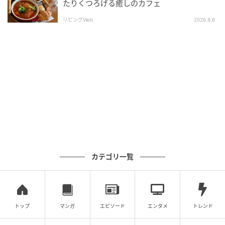
販売期間：2026年6月26日（金）～
たりくつろげる癒しのカフェ
リビングWeb
2026.8.6
参加店舗：SAMANTHAVEGA（1階）／MOUSSY（2
階）／Lattice（4階）／OLIVE des OLIVE（4階）／
one afeter another NICE CLAUP（4階）／EVRIS（5
階）／jouetie（5階）／SPIRALGIRL（5階）計8ブラン
ド
館内の人気8ブランドにて制作した「Disney Stitch」の
スペシャルなグッズを先行販売。
カテゴリ一覧
また、参加店舗にてノベルティも用意されます。
トップ
マンガ
エピソード
エンタメ
トレンド