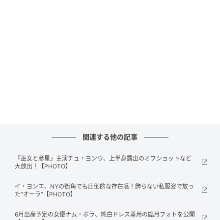
関連する他の記事
『巫女と彦星』主演チュ・ヨンウ、上半身露出のオフショットなど
大放出！【PHOTO】
イ・ヨンエ、NYの街角でも圧倒的な存在感！飾らない私服姿で放っ
た“オーラ”【PHOTO】
6月出産予定の女優ナム・ボラ、純白ドレス着用の臨月フォトを公開