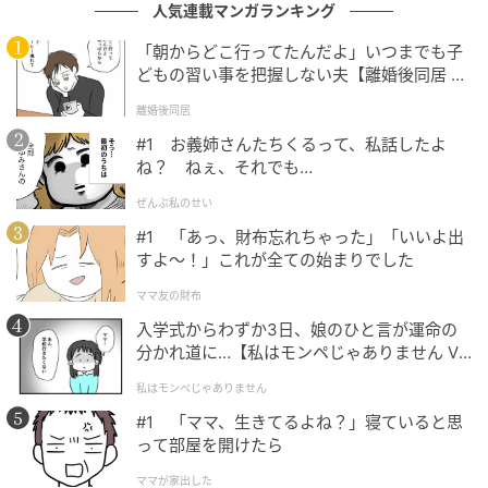
人気連載マンガランキング
「朝からどこ行ってたんだよ」いつまでも子
（写真＝アーティストカンパニー）
どもの習い事を把握しない夫【離婚後同居 Vo
l.1】
今回のグラビアを通じて唯一無二の魅力を改めて証明
離婚後同居
したチョ・イヒョンだけに、今後の活躍への期待が高
#1 お義姉さんたちくるって、私話したよ
ね？ ねぇ、それでも…
まっている。
ぜんぶ私のせい
チョ・イヒョンは現在、韓国版リメイクの映画『六人
#1 「あっ、財布忘れちゃった」「いいよ出
の嘘つきな大学生』、大ヒットしたNetflixシリーズ
すよ〜！」これが全ての始まりでした
『今、私たちの学校は…』シーズン2の公開を控えてい
ママ友の財布
る。
入学式からわずか3日、娘のひと言が運命の
分かれ道に…【私はモンペじゃありません Vo
（記事提供＝OSEN）
l.1】
私はモンペじゃありません
元記事で読む
#1 「ママ、生きてるよね？」寝ていると思
って部屋を開けたら
次の記事
ママが家出した