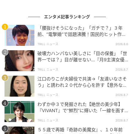
『椿の花咲く頃』コン・ヒョジンが“15年ぶ
り”にMBCドラマへ復帰！新ドラマでチョン・
エンタメ記事ランキング
ジュンウォンと夫婦役で共演
「腰抜けそうになった」「ガチで？」３年
の記事をもっとみる
前、“電撃婚”で話題沸騰！国民的ヒット作
『逃げ恥』で異彩放った【国宝級イケメン】
TRILL ニュース
2026.8.6
破壊力ハンパない美しさに「目の保養」「世
界一では？」目が離せない…『月9主演女優
（34歳）』“極上”美ショットがすごい
TRILL ニュース
2026.8.7
江口のりこが夫婦役で共演→「友達いなさそ
う」と誘われ２０代から心を許す【意外な親
友芸人】とは？
TRILL ニュース
2026.8.7
わずか中３で発掘された【絶世の美少年】
『VIVANT』で“鮮烈”に輝いた「一線を画す」
イケメン俳優
TRILL ニュース
2026.8.7
５５歳で再婚『奇跡の美魔女』、１０年前