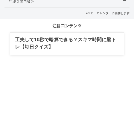
年ぶりの再会＞
新たな生活を楽しんでいました。
※ベビーカレンダーに移動します
子育てでわからないことがあったら自分なりに調べた
注目コンテンツ
り、先輩ママの友人に聞いたりし、特に大きな問題な
く過ごす日々。
工夫して10秒で暗算できる？スキマ時間に脳ト
レ【毎日クイズ】
ただ、母は会うたびに「この服は寒い」「風呂上がり
には白湯」「布団が固すぎる」など、育児に口を出す
ことも多くなり……。
もちろん、私や子どもを心配してのことだとはわかっ
ていましたし、これまで何度も助けてもらった母に悪
気がないことも理解していました。
それでも、母の育児の知識は20年以上前のものも多
く、今の育児とは異なるところもあったのです。会う
たびに否定されているような気持ちになり、次第につ