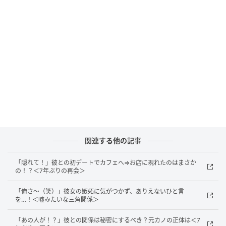
車で1時間ほど。しかし、会社からは実家のほうが近
く、何かと両親と顔を合わせることが多くありまし
た。
また、結婚後すぐに妊娠がわかり、つわりによる体調
不良で実家に身を寄せることも多くありました。
出産も地元の産婦人科で、産後1カ月ほどは実家にお世
話に。産後で体が思うように動かなかった私の身の回
りの世話や、出産のお祝いに訪れる親戚・友人の対応
をしてくれた両親には感謝をしています。
関連する他の記事
「隠れて！」彼との初デートでカフェへ⇒お店に現れたのはまさか
里帰り後の干渉に違和感
の！？＜7年ぶりの再会＞
「俺さ～（笑）」彼女の嫉妬に気がつかず、ありえないひと言
里帰り期間が終わり、私は久しぶりに自宅に戻りまし
を…！＜嘘みたいな三角関係＞
た。夫と生まれたばかりの息子と3人暮らしになり、慣
「あの人が！？」彼との関係は秘密にするべき？元カノの正体は＜7
れない育児は大変でしたが、自分が母の立場となった