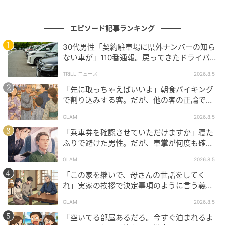
なりました。
エピソード記事ランキング
今の育児の考え方と大きく違うことを言われた場合に
30代男性「契約駐車場に県外ナンバーの知ら
は、「心配してくれてありがとう。でも、今はこうい
ない車が」110番通報。戻ってきたドライバー
うやり方がすすめられているみたいだから、私はこの
の“言い分”に「口論になった」
TRILL ニュース
2026.8.5
方法でやってみる！」と伝えるようにしています。
「先に取っちゃえばいいよ」朝食バイキング
親に感謝する気持ちは変わりません。ただ、親に頼り
で割り込みする客。だが、他の客の正論で状
況が一変
っぱなしになることと、自分の家庭を自分の考えで守
GLAM
2026.8.5
っていくのは別のこと。私は今、母との関係を大切に
「乗車券を確認させていただけますか」寝た
しながら、無理のない距離感を探しているところで
ふりで避けた男性。だが、車掌が何度も確認
した結果
す。
GLAM
2026.8.5
「この家を継いで、母さんの世話をしてく
著者：都うめこ／30代女性・2017年生まれの男の子、
れ」実家の挨拶で決定事項のように言う義
2019年生まれの女の子を育てるママ。転勤族の夫に帯
父。だが、普段は反論しない夫が言ってくれ
GLAM
2026.8.5
同しながら、ライターとして公園レポートや子育ての
た一言
「空いてる部屋あるだろ。今すぐ泊まれるよ
エピソードを執筆している。