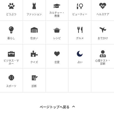
ベビーカレンダーは妊娠・出産・育児の情報サイト
です。みんなのクチコミや体験談から産婦人科検
索、おでかけ情報、離乳食レシピまで。月間利用者1
カルチャー・
どうぶつ
ファッション
ビューティー
ヘルスケア
教養
000万人以上。
作品をもっとみる
暮らし
住まい
レシピ
グルメ
おでかけ
の記事をもっとみる
ビジネス・マ
心理テスト・
クイズ
恋愛
占い
ネー
診断
スポーツ
診断
ページトップへ戻る