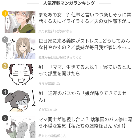
らいものになっていきました。産後のデリケートな時
人気連載マンガランキング
期ということもあってか、「もしかして私…母の干渉
またあの女…？ 仕事と言いつつ楽しそうに電
に疲れてしまっている？」と気がついたのです。
話する夫にイライラする／夫の女性部下が気
になる（1）【夫婦の危機 まんが】
夫の女性部下が気になる
母からの言葉を苦痛に感じたことをきっかけに、私
毎日家に来る義妹がストレス…どうしてみん
は、親に助けてもらうことと、自分の家庭のことまで
な甘やかすの？／義妹が毎日我が家にやって
親に委ねることは別なのだと気がつきました。
くる（1）【義父母がシンドイんです！ まん
義妹が毎日我が家にやってくる
が】
就職後の生活や産後前後に支えてくれた両親には、今
#1 「ママ、生きてるよね？」寝ていると思
でもとても感謝しています。しかし、私も母親となり
って部屋を開けたら
夫と子どもとの家庭を築いていく立場です。育児につ
ママが家出した
いては、自分で調べて、夫と相談しながら決めていき
#1 送迎のバスから「娘が降りてきてませ
たいと思うようになりました。
ん」
娘が拐われた
それまでは、母になんでも細かく相談していました
ママ同士が無視し合い？ 幼稚園のバス停に漂
が、少しずつ話す内容を選ぶように。また、母から求
う不穏な空気【私たちの連絡係さん Vol.1】
めていないアドバイスをされたときは、心配してくれ
ていることには感謝しつつ、適度に受け流すようにも
私たちの連絡係さん