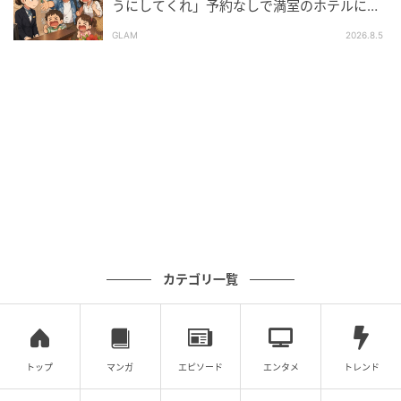
うにしてくれ」予約なしで満室のホテルに押
イラスト：マメ美
しかけた家族。だが、責任者の対応で状況が
GLAM
2026.8.5
一変
※ベビーカレンダーが独自に実施したアンケートで集
めた読者様の体験談をもとに記事化しています（回答
時期：2025年8月）
ムーンカレンダー編集室では、女性の体を知って、毎
月をもっとラクに快適に、女性の一生をサポートする
記事を配信しています。すべての女性の毎日がもっと
ラクに楽しくなりますように！
ベビーカレンダー編集部／ムーンカレンダー編集室
カテゴリ一覧
元記事で読む
クリエイター情報
トップ
マンガ
エピソード
エンタメ
トレンド
ベビーカレンダー