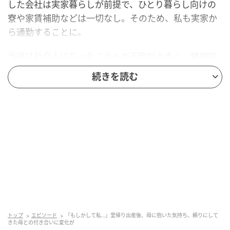
した会社は実家暮らしが前提で、ひとり暮らし向けの
寮や家賃補助などは一切なし。そのため、私も実家か
ら通勤することに。
当時は社会人になったことへの不安が大きく、精神的
にも未熟だった私。毎日仕事に慣れることで精一杯だ
続きを読む
ったため、食事や洗濯など日常生活のサポートを母が
請け負ってくれたことに、とても感謝していました。
実家には生活費を月に数万円納めていましたが、ひと
り暮らしにかかる費用よりも格段に安く、社会人にな
ったばかりの私にとっては好都合。私は実家暮らしに
ありがたみを感じていました。
産前産後もお世話になる
トップ
エピソード
「もしかして私…」里帰り出産後、母に抱いた気持ち。頼りにして
数年後、結婚をし実家を出ることに。新居は実家から
きた母との付き合いに変化が