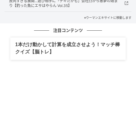
皮肉すぎる展開…遊び相手に「デキたかも」会社凸から悪夢の始ま
り【釣った魚にエサはやらん Vol.35】
ウーマンエキサイト
※ウーマンエキサイトに移動します
注目コンテンツ
1本だけ動かして計算を成立させよう！マッチ棒
クイズ【脳トレ】
ウーマンエキサイト