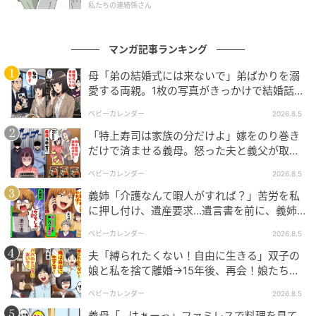
私たちの連絡係さん
マンガ記事ランキング
ウーマンエキサイト
母「弟の結婚式には来ないで」弟ばかりを溺
愛する両親。1枚の写真がきっかけで結婚話が
なくなったワケ
ベビーカレンダー
2026.8.5
「特上寿司は家族の分だけよ」嫁をのり巻き
だけで済ませる義母。怒った夫と義父が取っ
た行動とは
ベビーカレンダー
2026.8.5
義姉「介護なんて暇人がすれば？」苦労を私
に押し付け、遺産要求…遺言書を前に、義姉
が顔面蒼白のワケ
ベビーカレンダー
2026.8.5
夫「縛られたくない！自由に生きる」双子の
娘と私を捨て離婚→15年後、再会！娘たち
ウーマンエキサイト
「あんた誰？」論破された元夫は
ベビーカレンダー
2026.8.5
義母「…はぁーっ」ファミレスで料理を見て