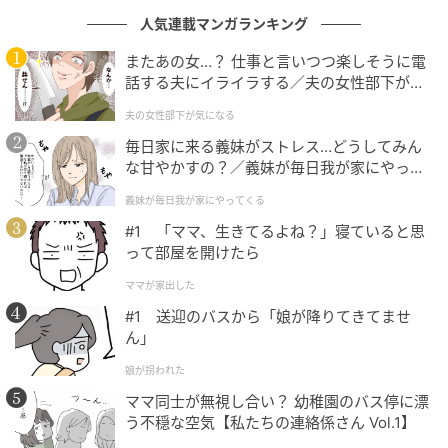
人気連載マンガランキング
またあの女…？ 仕事と言いつつ楽しそうに電
話する夫にイライラする／夫の女性部下が気
になる（1）【夫婦の危機 まんが】
夫の女性部下が気になる
毎日家に来る義妹がストレス…どうしてみん
な甘やかすの？／義妹が毎日我が家にやって
くる（1）【義父母がシンドイんです！ まん
義妹が毎日我が家にやってくる
が】
ウーマンエキサイト
#1 「ママ、生きてるよね？」寝ていると思
って部屋を開けたら
ママが家出した
#1 送迎のバスから「娘が降りてきてませ
ん」
娘が拐われた
ママ同士が無視し合い？ 幼稚園のバス停に漂
う不穏な空気【私たちの連絡係さん Vol.1】