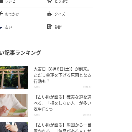
レシピ
どうぶつ
おでかけ
クイズ
占い
診断
い記事ランキング
大吉日【8月8日(土)】が到来。
ただし金運を下げる原因となる
行動も？
4MEEE
2026.8.7
【占い師が語る】確実な道を選
べる。「損をしない人」が多い
誕生日5つ
4MEEE
2026.8.8
【占い師が語る】周囲から一目
置かれる。「気品がある人」が