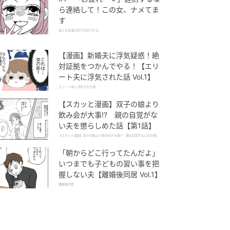
ら連絡して！この女、ナメてま
す
美人な友達は何でも許される
【漫画】新婚夫に浮気疑惑！絶
対証拠をつかんでやる！【エリ
ート夫に浮気された話 Vol.1】
エリート夫に浮気された話
【スカッと漫画】双子の娘より
飲み会が大事!? 親の自覚がな
い夫を懲らしめた話【第1話】
【スカッと漫画】双子の娘より飲み会が大事!? 親の自覚がない夫を懲ら
しめた話
「朝からどこ行ってたんだよ」
いつまでも子どもの習い事を把
握しない夫【離婚後同居 Vol.1】
離婚後同居