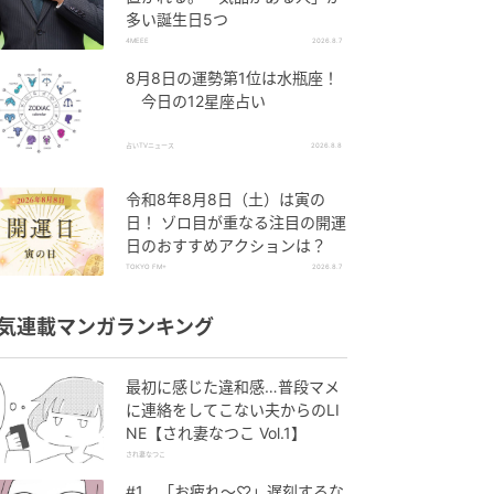
多い誕生日5つ
4MEEE
2026.8.7
8月8日の運勢第1位は水瓶座！
今日の12星座占い
占いTVニュース
2026.8.8
令和8年8月8日（土）は寅の
日！ ゾロ目が重なる注目の開運
日のおすすめアクションは？
TOKYO FM+
2026.8.7
気連載マンガランキング
最初に感じた違和感…普段マメ
に連絡をしてこない夫からのLI
NE【され妻なつこ Vol.1】
され妻なつこ
#1 「お疲れ〜♡」遅刻するな