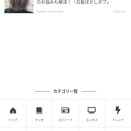
色展開のシュシュ。リラックス感のある素材感で、カ
のお悩みも解決！「白髪ぼかしボブ」
ジュアルコーデの手元につけても馴染みます。なんと
fashion trend news
2026.8.5
いっても、ときめくのは付属しているミニサイズのキ
ティちゃん。メタルプレートにもキティの顔とロゴが
刻印された、繊細なディテールが光ります。
取り外しやすいカラビナ付き
カテゴリ一覧
トップ
マンガ
エピソード
エンタメ
トレンド