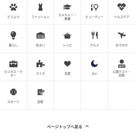
カルチャー・
どうぶつ
ファッション
ビューティー
ヘルスケア
教養
暮らし
住まい
レシピ
グルメ
おでかけ
ビジネス・マ
心理テスト・
クイズ
恋愛
占い
ネー
診断
出典：and ST
スポーツ
診断
【ローリーズファーム】「シュシュ」各¥1,290（税
込）
シュシュ自体に顔がデザインされているタイプは、バ
ページトップへ戻る
ッグの持ち手につけやすいカラビナ付き。それぞれの