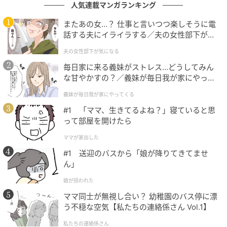
反射するのでこれからの時期にピッタリ。小さく見え
人気連載マンガランキング
るけれど、横幅は約7〜7.5cmとほどよく存在感のある
またあの女…？ 仕事と言いつつ楽しそうに電
サイズ。キャラクターを髪につけるのに抵抗があるな
話する夫にイライラする／夫の女性部下が気
ら、2本セットのうち名前バージョンだけをつけてさり
になる（1）【夫婦の危機 まんが】
夫の女性部下が気になる
げなく推しアピールしても良さそう。
毎日家に来る義妹がストレス…どうしてみん
な甘やかすの？／義妹が毎日我が家にやって
くる（1）【義父母がシンドイんです！ まん
大人カラーのシンプルシュシュ
義妹が毎日我が家にやってくる
が】
#1 「ママ、生きてるよね？」寝ていると思
って部屋を開けたら
ママが家出した
#1 送迎のバスから「娘が降りてきてませ
ん」
娘が拐われた
ママ同士が無視し合い？ 幼稚園のバス停に漂
う不穏な空気【私たちの連絡係さん Vol.1】
私たちの連絡係さん