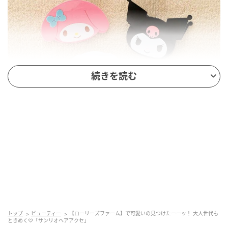
続きを読む
出典：and ST
【ローリーズファーム】「ヘアバンス」各¥2,490（税
込）
キュートな顔をそのままクリップにしたデザイン。留
め具部分の噛み合わせが細かく、毛量が少なくても留
トップ
ビューティー
【ローリーズファーム】で可愛いの見つけたーーッ！ 大人世代も
めやすそうです。キティちゃんだけでも4種類あり、懐
ときめく♡「サンリオヘアアクセ」