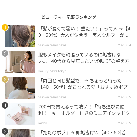
ビューティー記事ランキング
「髪が長くて暑い！ 重たい！」って人 →【4
0・50代】大人が似合う「美人ウルフ」がお
すすめ♡
fashion trend news
2026.8.4
服もメイクも頑張っているのに垢抜けな
い…。40代から見直したい“顔映り”の整え方
beauty news tokyo
2026.8.5
「前回と同じ髪型で」→ ちょっと待った！
【40・50代】がこなれる♡「おすすめボブ」
出典：and ST
fashion trend news
2026.8.5
【ローリーズファーム】「チャーム付きカットシュシ
200円で買えるって凄い！「持ち運びに便
利！」キーホルダー付きのミニアイシャドウ
ュ」各¥1,690（税込）
michill
2026.8.5
大人世代がデイリー使いしやすい、ベーシックカラー4
「ただのボブ」→ 即垢抜け♡【40・50代】