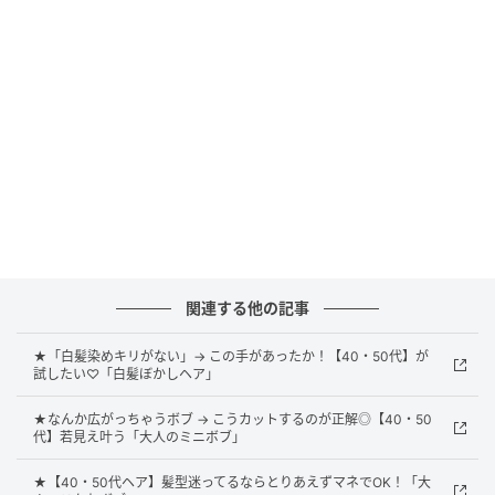
かしの日焼けキティちゃんは、ハイビスカスにキラキ
ラのストーンまでついてギャルっぽさ満点のデザイン
です。横幅はいずれも10cm前後で、持ち物につければ
一緒にお出かけ気分も楽しめます。
夏にうれしいキラキラ仕様
関連する他の記事
★「白髪染めキリがない」→ この手があったか！【40・50代】が
試したい♡「白髪ぼかしヘア」
★なんか広がっちゃうボブ → こうカットするのが正解◎【40・50
代】若見え叶う「大人のミニボブ」
★【40・50代ヘア】髪型迷ってるならとりあえずマネでOK！「大