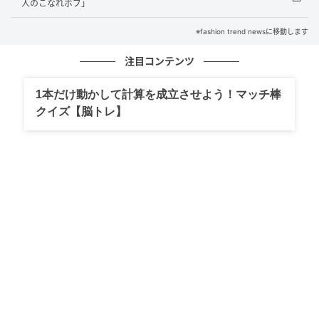
人のこなれボブ」
※fashion trend newsに移動します
注目コンテンツ
1本だけ動かして計算を成立させよう！マッチ棒
クイズ【脳トレ】
出典：and ST
【ローリーズファーム】「キラキラSETヘアピン」各
¥1,490（税込）
キャラクターの顔と名前をキラキラのストーンでデザ
インしたヘアクリップのセット。ストーンが日差しを