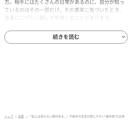
方。相手にはたくさんの日常があるのに、自分が知っ
ているのはその一部だけ。その事実に気づいたとき、
言葉にしづらい寂しさを感じることがあります。
大事な出来事を後から知る
続きを読む
家族旅行の話。子どもの行事の話。親族との予定。自
分が関わることのない出来事を聞くたびに、「相手に
は別の生活がある」という現実が見えてきます。その
積み重ねが、疎外感につながることもあるでしょう。
“特別”なのに“中心”にはなれない
相手から「特別だ」と言われる。実際に大切にされて
トップ
恋愛
「私には見せない顔がある…」不倫中の女性が感じやすい“疎外感”の正体
いると感じる場面もある。それでも、生活の中心にい
るのは自分ではない。この矛盾が、不倫関係特有の苦