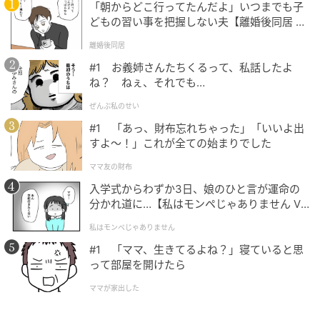
「朝からどこ行ってたんだよ」いつまでも子
どもの習い事を把握しない夫【離婚後同居 Vo
l.1】
離婚後同居
#1 お義姉さんたちくるって、私話したよ
ね？ ねぇ、それでも…
ぜんぶ私のせい
#1 「あっ、財布忘れちゃった」「いいよ出
すよ〜！」これが全ての始まりでした
ママ友の財布
入学式からわずか3日、娘のひと言が運命の
分かれ道に…【私はモンペじゃありません Vo
l.1】
私はモンペじゃありません
#1 「ママ、生きてるよね？」寝ていると思
って部屋を開けたら
ママが家出した