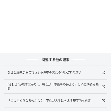
しさを生みやすくなります。
疎外感を抱くのは、相手を好きだからこそ。ただ、そ
の気持ちが強くなるほど、見たくなかった現実も見え
てきます。だからこそ大切なのは、“会っている時間”だ
けではなく、“会っていない時間の現実”にも目を向け
ることなのかもしれません。 ※画像は生成AIで作成し
ています
元記事で読む
関連する他の記事
次の記事
なぜ温度差が生まれる？不倫中の男女の“考え方”の違い
小さな約束ほど差が出る。男性が本命にだけ
“虚しさ”が増すばかり…。彼女が「不倫をやめよう」と心に決めた瞬
見せる“誠実さ”とは
間
「この先どうなるのかな？」不倫が人生に与える現実的な影響
の記事をもっとみる