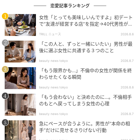
恋愛記事ランキング
女性「とっても美味しいんですよ」初デート
で“友達が経営する店”を指定→40代男性が向
かうが…待ち受けていた“悲惨な結末”
TRILL ニュース
2026.8.6
「この人と、ずっと一緒にいたい」男性が最
後に選ぶ女性に共通する３つのこと
beauty news tokyo
2026.8.7
「もう限界かも…」不倫中の女性が関係を終
わらせたくなる瞬間
beauty news tokyo
2026.8.6
「もう会わない」と決めたのに…。不倫相手
のもとへ戻ってしまう女性の心理
beauty news tokyo
2026.8.7
急にペースが合うように。男性が“本命の相
手”だけに見せるさりげない行動