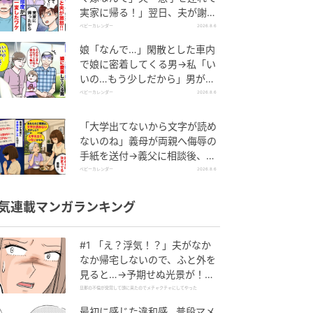
実家に帰る！」翌日、夫が謝罪
してきたワケ
ベビーカレンダー
2026.8.6
娘「なんで…」閑散とした車内
で娘に密着してくる男→私「い
いの…もう少しだから」男が血
相を変え逃げたワケ
ベビーカレンダー
2026.8.6
「大学出てないから文字が読め
ないのね」義母が両親へ侮辱の
手紙を送付→義父に相談後、訪
れた末路とは
ベビーカレンダー
2026.8.6
気連載マンガランキング
#1 「え？浮気！？」夫がなか
なか帰宅しないので、ふと外を
見ると…→予期せぬ光景が！｜
旦那の不倫が発覚して頭に来た
旦那の不倫が発覚して頭に来たのでメチャクチャにしてやった
のでメチャクチャにしてやった
最初に感じた違和感…普段マメ