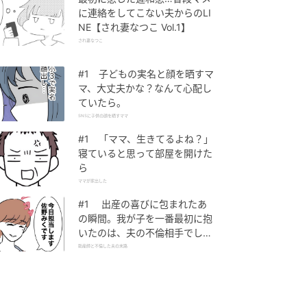
に連絡をしてこない夫からのLI
NE【され妻なつこ Vol.1】
され妻なつこ
#1 子どもの実名と顔を晒すマ
マ、大丈夫かな？なんて心配し
ていたら。
SNSに子供の顔を晒すママ
#1 「ママ、生きてるよね？」
寝ていると思って部屋を開けた
ら
ママが家出した
#1 出産の喜びに包まれたあ
の瞬間。我が子を一番最初に抱
いたのは、夫の不倫相手でし
た。
助産師と不倫した夫の末路