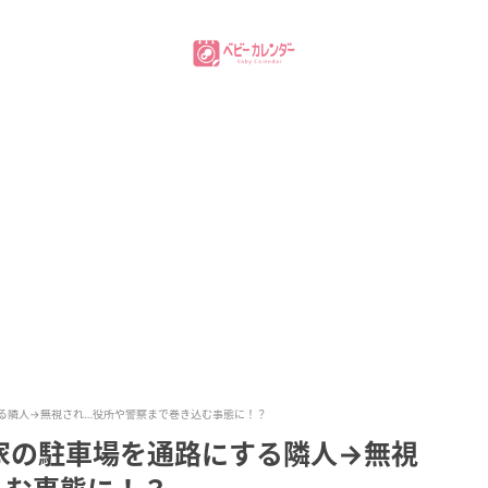
る隣人→無視され…役所や警察まで巻き込む事態に！？
家の駐車場を通路にする隣人→無視