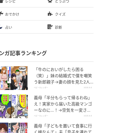
レシピ
どうぶつ
おでかけ
クイズ
占い
診断
ンガ記事ランキング
「牛のにおいがしたら困る
（笑）」妹の結婚式で僕を嘲笑
う新郎親子→妻の顔を見た2人
が絶句したワケ
ベビーカレンダー
2026.8.6
義母「半分もらって帰るわね」
え！実家から届いた高級マンゴ
ーなのに…！→空気を一変させ
た4歳娘の痛快な一言とは
ベビーカレンダー
2026.8.6
義母「子どもを置いて食事に行
く嫁なんて」夫「息子を連れて