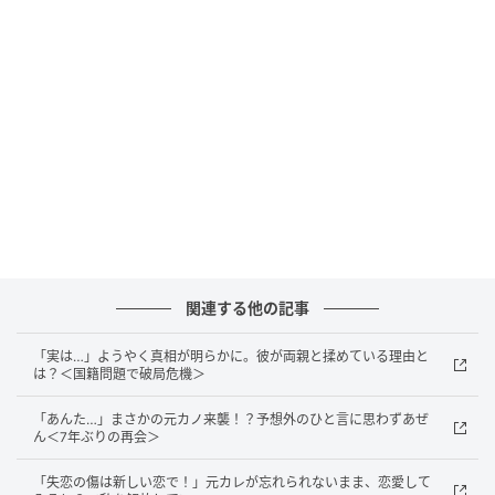
ベビーカレンダー
関連する他の記事
「実は…」ようやく真相が明らかに。彼が両親と揉めている理由と
は？＜国籍問題で破局危機＞
「あんた…」まさかの元カノ来襲！？予想外のひと言に思わずあぜ
ん＜7年ぶりの再会＞
「失恋の傷は新しい恋で！」元カレが忘れられないまま、恋愛して