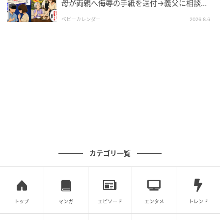
母が両親へ侮辱の手紙を送付→義父に相談
後、訪れた末路とは
元記事で読む
ベビーカレンダー
2026.8.6
クリエイター情報
ベビーカレンダー
ベビーカレンダーは妊娠・出産・育児の情報サイト
です。みんなのクチコミや体験談から産婦人科検
索、おでかけ情報、離乳食レシピまで。月間利用者1
000万人以上。
作品をもっとみる
カテゴリ一覧
の記事をもっとみる
トップ
マンガ
エピソード
エンタメ
トレンド