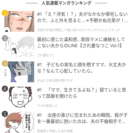
人気連載マンガランキング
帰宅後、私は彼に「結婚のことはまず2人で話し合って
#1 「え？浮気！？」夫がなかなか帰宅しない
決めたい」と気持ちを伝えました。彼も状況を重く受
ので、ふと外を見ると…→予期せぬ光景が！
け止め、ご両親に「2人の意思を尊重してほしい」と話
｜旦那の不倫が発覚して頭に来たのでメチャ
旦那の不倫が発覚して頭に来たのでメチャクチャにしてやった
クチャにしてやった
してくれることに。その後、私たちの対応に納得でき
最初に感じた違和感…普段マメに連絡をして
なかったのか、数カ月ほど彼のご両親から連絡がこな
こない夫からのLINE【され妻なつこ Vol.1】
い時期が続きましたが、時間を置いて少しずつ話し合
され妻なつこ
えるようになりました。
#1 子どもの実名と顔を晒すママ、大丈夫か
な？なんて心配していたら。
最終的には、彼を通じて私たちの考えを伝え、義実家
とは無理のない距離感を保つことにしました。この経
SNSに子供の顔を晒すママ
験を通して、円満な関係を築くためには、相手の家族
#1 「ママ、生きてるよね？」寝ていると思
ともきちんと境界線を持つことが大切なのだと実感し
って部屋を開けたら
ました。また、いざというときに彼が自分の味方にな
ママが家出した
ってくれるかどうかも、結婚を考えるうえで大切なポ
#1 出産の喜びに包まれたあの瞬間。我が子
イントだと学んだ出来事です。
を一番最初に抱いたのは、夫の不倫相手でし
た。
助産師と不倫した夫の末路