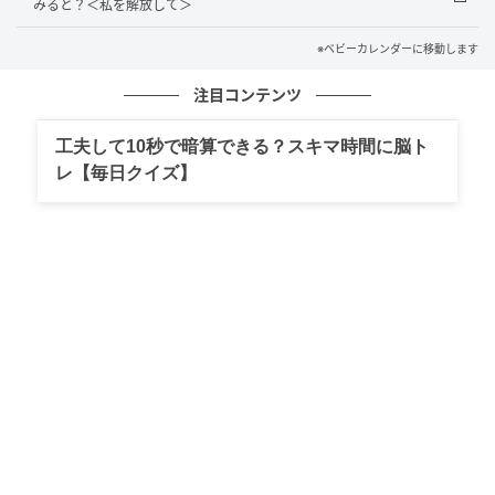
みると？＜私を解放して＞
※ベビーカレンダーに移動します
注目コンテンツ
工夫して10秒で暗算できる？スキマ時間に脳ト
レ【毎日クイズ】
ベビーカレンダー
旅館に到着した私は、予想外の光景に驚きました。彼
のお母さんが私たちに相談しないまま、親戚へのお披
露目の場を用意していたようなのです。さらに宴会で
は、彼のお父さんから「来春、ここで挙式をする予定
だ」と、すでに決まっているかのような計画表を渡さ
れました。私の知らないところで婚礼衣装まで用意さ
れており、私は戸惑うばかりでした。