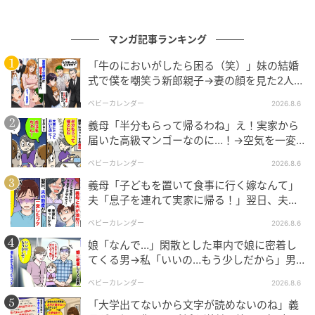
著者：山村愛／30代女性・真面目な会社員です。義実
家との距離感に悩み、自分たちのペースを模索中
マンガ記事ランキング
作画：おみき
「牛のにおいがしたら困る（笑）」妹の結婚
※ベビーカレンダーが独自に実施したアンケートで集
式で僕を嘲笑う新郎親子→妻の顔を見た2人が
めた読者様の体験談をもとに記事化しています（回答
絶句したワケ
ベビーカレンダー
2026.8.6
時期：2026年4月）
義母「半分もらって帰るわね」え！実家から
届いた高級マンゴーなのに…！→空気を一変
ムーンカレンダー編集室では、女性の体を知って、毎
させた4歳娘の痛快な一言とは
月をもっとラクに快適に、女性の一生をサポートする
ベビーカレンダー
2026.8.6
記事を配信しています。すべての女性の毎日がもっと
義母「子どもを置いて食事に行く嫁なんて」
夫「息子を連れて実家に帰る！」翌日、夫が
ラクに楽しくなりますように！
謝罪してきたワケ
ベビーカレンダー
2026.8.6
娘「なんで…」閑散とした車内で娘に密着し
著者・イラスト制作者：マンガ家・イラストレーター
てくる男→私「いいの…もう少しだから」男
おみき
が血相を変え逃げたワケ
ベビーカレンダー
2026.8.6
ベビーカレンダー編集部／ムーンカレンダー編集室
「大学出てないから文字が読めないのね」義