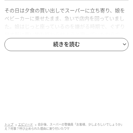
その日は夕食の買い出しでスーパーに立ち寄り、娘を
ベビーカーに乗せたまま、急いで店内を回っていまし
た。娘はじっと座っているのを嫌がる時期で、ぐずり
出す前に買い物を終わらせようと思っていたからで
す。
続きを読む
なんとか会計を済ませ、ベビーカーを押して出口へ向
かおうとした時でした。
「お客さま、少しよろしいでしょうか」
何やら神妙な顔をして声をかけてきたのは、店内を巡
回していた警備員でした。警備員の表情に、私は一
瞬、何事かと驚き、怖く感じてしまいました。
何のことかわからないまま立ち止まると、警備員はベ
トップ
エピソード
会計後、スーパーの警備員「お客様、少しよろしいでしょうか」
え？何事？呼び止められた理由に凍り付いたワケ
ビーカーの座席脇を指しました。そこには、会計をし