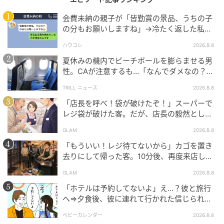
会費未納の親子が「皆勤賞の景品、うちの子
娘に悪気はなかったと思います。それでも、気付かな
の分もお願いしますね」→冷たく返した私が
かった私の責任でお店に迷惑をかけてしまいました。
翌日謝った理由
ハウコレ
2026.8.8
小さな子どもとの買い物では、「そんなことはしない
だろう」と思い込まず、親が最後まで目を配ることの
夏休みの機内でビーチボールを膨らませる男
性。CAが注意するも…「なんでダメなの？」
大切さを思い知らされた出来事です。
→直後、男性を一喝した人物とは？
TRILL ニュース
2026.8.8
著者：田町真生／20代女性／3歳の娘の育児と仕事の
「店長を呼べ！袋が破けたぞ！」スーパーで
両立に奮闘中。趣味はお菓子作り
レジ袋が破けた客。だが、店長の毅然とした
態度に空気が一変
GLAM
2026.8.8
イラスト：はたこ
「もういい！レジ待てないから」カゴを置き
去りにして帰った客。10分後、再度来店した
※ベビーカレンダーが独自に実施したアンケートで集
客に告げた店員の一言
めた読者様の体験談をもとに記事化しています（回答
GLAM
2026.8.8
時期：2026年5月）
「ホテルは予約してないよ」え…？彼と旅行
へ⇒夕食後、彼に連れて行かれた信じられな
ベビーカレンダー編集部
い場所
ベビーカレンダー
2026.8.8