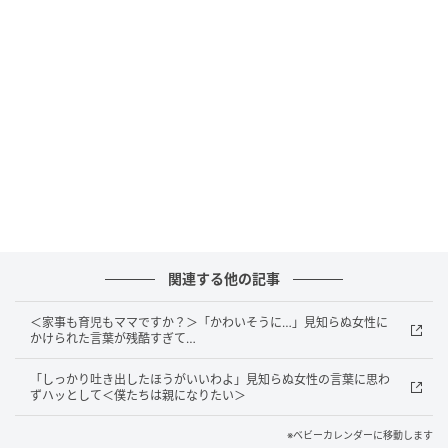
ていないチョコレート菓子が入り込んでいたのです。
私はその商品を手に取った覚えがなく、一瞬、息が止
まりました。けれど、娘が座っていた位置から手を伸
ばせそうな商品だったことに気付き、私が買い物に気
を取られている間に、娘が取ってしまったのだと思い
ました。
「すみません、まったく気付きませんでした。娘が取
ってしまったのだと思います。すぐにお支払いしま
す」
関連する他の記事
慌てて伝えると、警備員は落ち着いた声で、「確認が
＜家事も育児もママですか？＞「かわいそうに…」見知らぬ女性に
かけられた言葉が残酷すぎて…
ありますので、こちらへお願いします」と言いまし
た。
「しっかり吐き出したほうがいいわよ」見知らぬ女性の言葉に思わ
ずハッとして＜僕たちは親になりたい＞
案内されたのは、普段の買い物では入ることのない、
※ベビーカレンダーに移動します