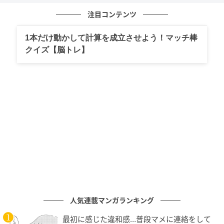
売り場から離れた場所でした。ベビーカーを押しなが
ら警備員の後ろを歩いているうちに、ようやく自分が
注目コンテンツ
万引きを疑われているのだと実感しました。
1本だけ動かして計算を成立させよう！マッチ棒
クイズ【脳トレ】
盗るつもりなどなかったのに、このまま信じてもらえ
なかったらどうしよう。娘を連れたまま、何を聞かれ
るのだろう。
そう思うと、足元がふわふわして、買い物袋を持つ手
にも力が入りませんでした。
娘は何もわからない様子で、ベビーカーに座っていま
した。いつものように足を動かしている娘を見ている
と、目を離してしまった申し訳なさと、これからどう
なるのかわからない怖さで、胸がいっぱいになりまし
た。
人気連載マンガランキング
しばらくして責任者の方が来たので、商品が入ってい
最初に感じた違和感…普段マメに連絡をして