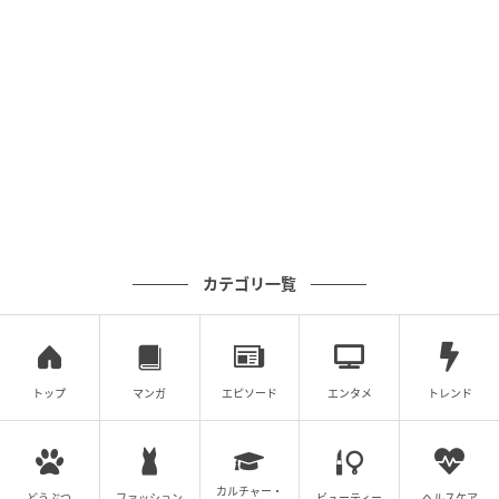
元記事で読む
クリエイター情報
ベビーカレンダー
ベビーカレンダーは妊娠・出産・育児の情報サイト
です。みんなのクチコミや体験談から産婦人科検
索、おでかけ情報、離乳食レシピまで。月間利用者1
000万人以上。
作品をもっとみる
カテゴリ一覧
の記事をもっとみる
トップ
マンガ
エピソード
エンタメ
トレンド
カルチャー・
どうぶつ
ファッション
ビューティー
ヘルスケア