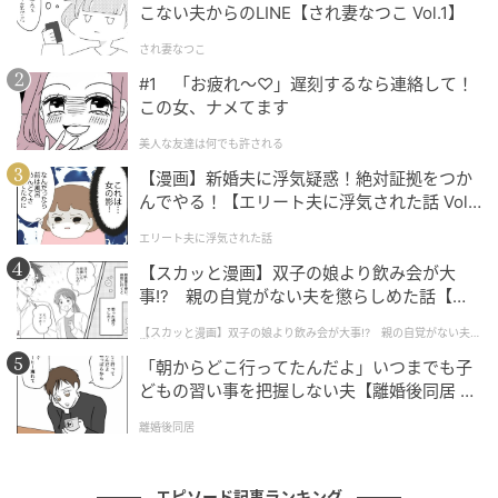
ることには本当に気付いていなかったこと、娘が買い
こない夫からのLINE【され妻なつこ Vol.1】
物中に手に取ってしまったのだと思うとあらためて説
され妻なつこ
明しました。
#1 「お疲れ〜♡」遅刻するなら連絡して！
この女、ナメてます
「本当に申し訳ありません。すぐに支払います」
美人な友達は何でも許される
何度もそう伝えた末、最終的には、商品の代金をその
【漫画】新婚夫に浮気疑惑！絶対証拠をつか
んでやる！【エリート夫に浮気された話 Vol.
場で支払うことで、それ以上の対応にはなりませんで
1】
した。
エリート夫に浮気された話
【スカッと漫画】双子の娘より飲み会が大
ようやく店を出られた時には、全身から力が抜けるよ
事!? 親の自覚がない夫を懲らしめた話【第1
うで、夕食の材料が入った買い物袋を持っているの
話】
【スカッと漫画】双子の娘より飲み会が大事!? 親の自覚がない夫を
懲らしめた話
に、その日の献立を考える余裕も残っていなかったぐ
「朝からどこ行ってたんだよ」いつまでも子
らいです。
どもの習い事を把握しない夫【離婚後同居 Vo
l.1】
それ以来、子どもを連れて買い物をする時は、会計前
離婚後同居
にベビーカーの座席まわりや荷物入れを必ず確認する
ようになりました。
エピソード記事ランキング