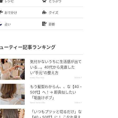
レシピ
どうぶつ
おでかけ
クイズ
占い
診断
ューティー記事ランキング
気付かないうちに生活感が出て
いる…。40代から見直した
い“手元”の整え方
beauty news tokyo
2026.8.7
もう髪型わからん、、な【40・
50代】へ！→ 即真似したい
「垢抜けボブ」
fashion trend news
2026.8.7
「いつもプツッと切るだけ」な
【40・50代】に！ こなれ見え