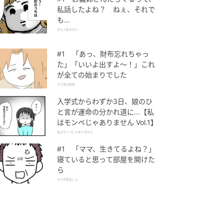
私話したよね？ ねぇ、それで
も…
ぜんぶ私のせい
#1 「あっ、財布忘れちゃっ
た」「いいよ出すよ〜！」これ
が全ての始まりでした
ママ友の財布
入学式からわずか3日、娘のひ
と言が運命の分かれ道に…【私
はモンペじゃありません Vol.1】
私はモンペじゃありません
#1 「ママ、生きてるよね？」
寝ていると思って部屋を開けた
ら
ママが家出した