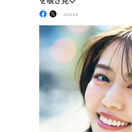
を覗き見♡
2026.6.6