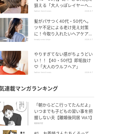
狙える「大人っぽレイヤーヘ
ア」
fashion trend news
2026.8.7
髪がパサつく40代・50代へ。
ツヤ不足による老け見え対策
に！今取り入れたいヘアケア名
品３選
beauty news tokyo
2026.8.7
やりすぎてない感がちょうどい
い！！【40・50代】即垢抜け
♡「大人のウルフヘア」
fashion trend news
2026.8.7
気連載マンガランキング
「朝からどこ行ってたんだよ」
いつまでも子どもの習い事を把
握しない夫【離婚後同居 Vol.1】
離婚後同居
#1 お義姉さんたちくるって、