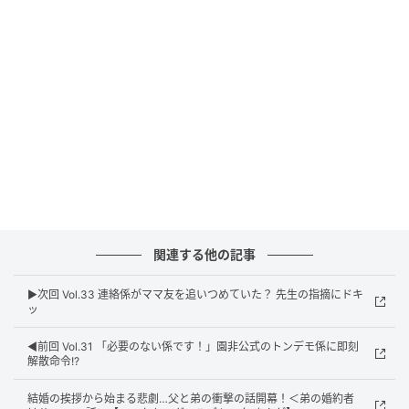
関連する他の記事
ウーマンエキサイト
▶︎次回 Vol.33 連絡係がママ友を追いつめていた？ 先生の指摘にドキ
ッ
◀︎前回 Vol.31 「必要のない係です！」園非公式のトンデモ係に即刻
解散命令!?
結婚の挨拶から始まる悲劇…父と弟の衝撃の話開幕！＜弟の婚約者