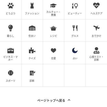
カルチャー・
どうぶつ
ファッション
ビューティー
ヘルスケア
教養
暮らし
住まい
レシピ
グルメ
おでかけ
ビジネス・マ
心理テスト・
クイズ
恋愛
占い
ネー
診断
ウーマンエキサイト
もはや連絡係に囚われすぎて、頭がカチカチになって
いるようです。
スポーツ
診断
あんなに大変な係だとわかっているのに、「連絡係の
どこがダメなんですか？」だなんて…。
ページトップへ戻る