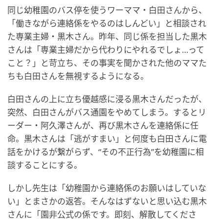
同じ幼稚園のバス停を使うワーママ・白田さんから、
「働きながら連絡係をやるのはしんどい」と相談され
た専業主婦・黒木さん。昨年、同じ係を担当した黒木
さんは「専業主婦だから代わりにやれるでしょ…って
こと？」と苛立ち、その事実を聞かされた他のママた
ちも白田さんを無視するようになる。
白田さんの上に立ち優越感に浸る黒木さんだったが、
突然、白田さんがバス通園をやめてしまう。するとリ
ーダー・阿久澤さんが、再び黒木さんを連絡係に任
命。黒木さんは「逃がすまい」と何度も白田さんに電
話をかけるが繋がらず、“その不正行為”を幼稚園に相
談することにする。
しかし先生は「幼稚園から連絡係のお願いはしていな
い」とまさかの返答。そんなはずないと思い込む黒木
さんに「園非公式の係です。即刻、解散してくださ