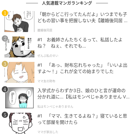
人気連載マンガランキング
「朝からどこ行ってたんだよ」いつまでも子
どもの習い事を把握しない夫【離婚後同居 Vo
l.1】
離婚後同居
#1 お義姉さんたちくるって、私話したよ
ウーマンエキサイト
ね？ ねぇ、それでも…
ぜんぶ私のせい
#1 「あっ、財布忘れちゃった」「いいよ出
すよ〜！」これが全ての始まりでした
ママ友の財布
入学式からわずか3日、娘のひと言が運命の
分かれ道に…【私はモンペじゃありません Vo
l.1】
私はモンペじゃありません
#1 「ママ、生きてるよね？」寝ていると思
って部屋を開けたら
ママが家出した