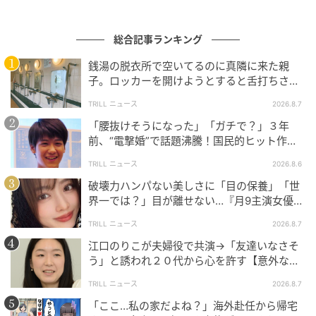
総合記事ランキング
ウーマンエキサイト
銭湯の脱衣所で空いてるのに真隣に来た親
子。ロッカーを開けようとすると舌打ちさ
れ…→直後、娘の放った“純粋な一言”に「心の
TRILL ニュース
2026.8.7
中で拍手」
「腰抜けそうになった」「ガチで？」３年
前、“電撃婚”で話題沸騰！国民的ヒット作
『逃げ恥』で異彩放った【国宝級イケメン】
TRILL ニュース
2026.8.6
破壊力ハンパない美しさに「目の保養」「世
界一では？」目が離せない…『月9主演女優
（34歳）』“極上”美ショットがすごい
TRILL ニュース
2026.8.7
江口のりこが夫婦役で共演→「友達いなさそ
う」と誘われ２０代から心を許す【意外な親
友芸人】とは？
TRILL ニュース
2026.8.7
ウーマンエキサイト
「ここ…私の家だよね？」海外赴任から帰宅