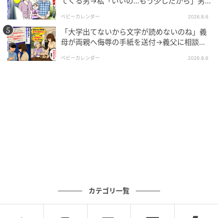
てくる男→私「いいの…もう少しだから」男
andGIRL
が血相を変え逃げたワケ
ベビーカレンダー
2026.8.6
「大学出てないから文字が読めないのね」義
母が両親へ侮辱の手紙を送付→義父に相談
後、訪れた末路とは
ベビーカレンダー
2026.8.6
カテゴリ一覧