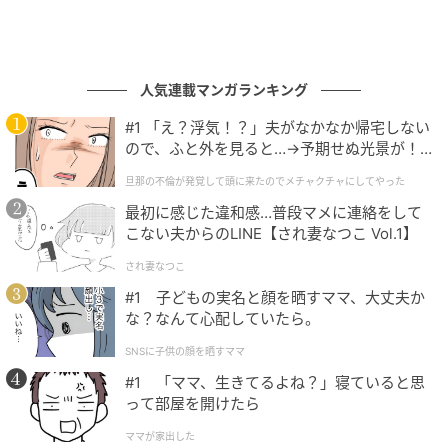
人気連載マンガランキング
#1 「え？浮気！？」夫がなかなか帰宅しない
ので、ふと外を見ると…→予期せぬ光景が！
｜旦那の不倫が発覚して頭に来たのでメチャ
旦那の不倫が発覚して頭に来たのでメチャクチャにしてやった
クチャにしてやった
最初に感じた違和感…普段マメに連絡をして
こない夫からのLINE【され妻なつこ Vol.1】
され妻なつこ
#1 子どもの実名と顔を晒すママ、大丈夫か
な？なんて心配していたら。
SNSに子供の顔を晒すママ
#1 「ママ、生きてるよね？」寝ていると思
って部屋を開けたら
andGIRL
ママが家出した