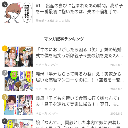
#1 出産の喜びに包まれたあの瞬間。我が子
を一番最初に抱いたのは、夫の不倫相手でし
た。
助産師と不倫した夫の末路
マンガ記事ランキング
「牛のにおいがしたら困る（笑）」妹の結婚
式で僕を嘲笑う新郎親子→妻の顔を見た2人が
絶句したワケ
ベビーカレンダー
2026.8.6
義母「半分もらって帰るわね」え！実家から
届いた高級マンゴーなのに…！→空気を一変
させた4歳娘の痛快な一言とは
ベビーカレンダー
2026.8.6
義母「子どもを置いて食事に行く嫁なんて」
夫「息子を連れて実家に帰る！」翌日、夫が
謝罪してきたワケ
ベビーカレンダー
2026.8.6
娘「なんで…」閑散とした車内で娘に密着し