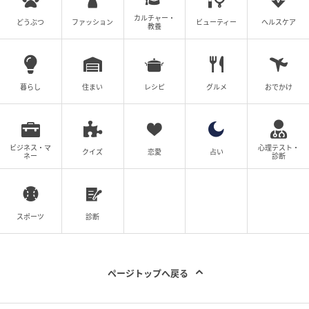
今回は、福士蒼汰さん演じる村田蓮司とのものすごい
カルチャー・
どうぶつ
ファッション
ビューティー
ヘルスケア
バイオレンスシーンがあります。つい目を覆いたくな
教養
るような衝撃シーンも織り込まれていますが、懸命に
演じています。人物的に寡黙で台詞が少ない分、カラ
ダで演じています。
暮らし
住まい
レシピ
グルメ
おでかけ
よく猟奇的な人物の演じ方を聞かれますが、憑依(ひょ
うい)をするというよりはその人物を極大化まで広げ
ビジネス・マ
心理テスト・
て、そこに集中するという方が正しいのかな。正直、
クイズ
恋愛
占い
ネー
診断
僕もわかりません（笑）。悪人ばかり演じています
が、今後はロマンチストな人物も演じてみたいです
ね。
スポーツ
診断
映画『TOKYO BURST -犯罪都市-』
韓国で制作され、世界的なヒット作となった『犯罪都
ページトップへ戻る
市』シリーズの世界観をベースに、新宿・歌舞伎町を