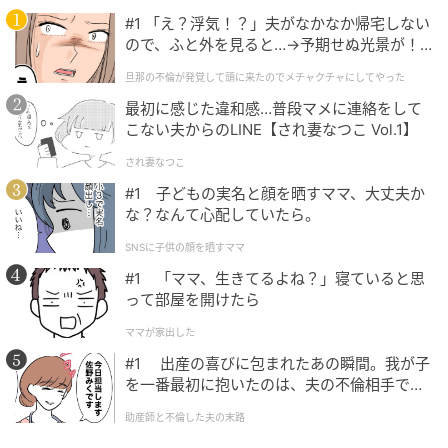
のとき、エキストラとして集めた方々以外の人たちが
#1 「え？浮気！？」夫がなかなか帰宅しない
ので、ふと外を見ると…→予期せぬ光景が！
自然と集まって、映画の1シーンとなっていたことが不
｜旦那の不倫が発覚して頭に来たのでメチャ
思議でしたが、面白く感じました。
旦那の不倫が発覚して頭に来たのでメチャクチャにしてやった
クチャにしてやった
最初に感じた違和感…普段マメに連絡をして
こない夫からのLINE【され妻なつこ Vol.1】
楽屋の相方はユンホ（東方神起）！日本撮影
での裏話
され妻なつこ
#1 子どもの実名と顔を晒すママ、大丈夫か
な？なんて心配していたら。
逆に大変だったことは言語ですね。キャラクター的に
韓国人役ではありましたが、日本語も少し話す状況
SNSに子供の顔を晒すママ
で、台詞を覚えるのも、現場での判断も苦労しまし
#1 「ママ、生きてるよね？」寝ていると思
って部屋を開けたら
た。
ママが家出した
日本の俳優さんはフランクでとても親切な方ばかり
#1 出産の喜びに包まれたあの瞬間。我が子
で。撮影が始まると、自然とみんなが楽屋に集まる雰
を一番最初に抱いたのは、夫の不倫相手でし
囲気でとても居心地がよかったです。撮影期間の2か月
た。
助産師と不倫した夫の末路
間で、スタッフの方々が韓国語を学ぶ勉強会のように