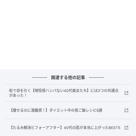
日本のみなさん、こんにちは。
映画『TOKYO BURST-犯罪都市-』の撮影は昨年5月～6
月。それ以来の来日でとても楽しみにしていました。
去年は5月なのに、暑かったのを思い出します。1か月
東京、もう1か月は富山に滞在し、富山での撮影はほと
んど夜のシーンだったので、夜の8時から夜中の4時ま
で撮っていることが多く、便利なコンビニでビールと
ソーセージを購入し、合間に食べていたのが印象的で
すね。
関連する他の記事
街で目を引く【現役感ハンパない40代美女たち】には3つの共通点
があった！
【痩せるのに満腹感！】ダイエット中の夜ご飯レシピ8選
【たるみ解消ビフォーアフター】40代の肌が本当に上がったBEST5