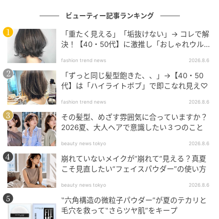
なっていました。楽屋では、作品の中で、エリート刑
ビューティー記事ランキング
事チェ・シウを演じるユンホさん（東方神起）も加わ
って楽しくやっていました。彼は“情熱情熱情熱”ってい
「重たく見える」「垢抜けない」→ コレで解
う熱い人で、その自分の情熱で周りをも引っ張ってく
決！【40・50代】に激推し「おしゃれウル
フ」
ださっていました。
fashion trend news
2026.8.6
「ずっと同じ髪型飽きた、、」→【40・50
代】は「ハイライトボブ」で即こなれ見え♡
“怪演俳優”オム・ギジュン、次に演じたいのは
ロマンチックな男？
fashion trend news
2026.8.6
その髪型、めざす雰囲気に合っていますか？
2026夏、大人ヘアで意識したい３つのこと
beauty news tokyo
2026.8.6
崩れていないメイクが“崩れて”見える？真夏
こそ見直したい“フェイスパウダー”の使い方
beauty news tokyo
2026.8.6
‟六角構造の微粒子パウダー”が夏のテカリと
毛穴を救って‟さらツヤ肌”をキープ