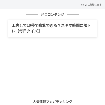
※美STに移動します
注目コンテンツ
工夫して10秒で暗算できる？スキマ時間に脳ト
レ【毎日クイズ】
私にとっては本作が日本映画初出演で、韓国と日本の
撮影のやり方を比べてみると、現場にいるスタッフの
数が圧倒的に日本の方が少ないことを一番感じまし
た。だからこそスムーズなのか、撮影が早く進行して
いくところが長所。この映画の規模的にこの期間で全
部撮り終えられるのか不安に感じていましたが、２か
月間でしっかり撮影できたので、国ごとに特色がある
ことを実感しました。この映画を韓国で撮影すると倍
以上の期間が必要だと思います。
いちばん楽しかったのは、新宿でお金をばら撒くシー
人気連載マンガランキング
ンですね。実際に本物のお札で爽快でした（笑）。そ