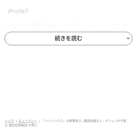
《Profile》
’76年ソウル特別市出身。‘95年「リチャード三世」で
舞台デビューし、以降ミュージカル『雨に唄えば』を
続きを読む
はじめとする数々の人気ミュージカルでファンを魅
了。韓国のヒット・ミュージカル「三銃士」では、主
人公ダルタニャン役を09年の初演から務めるなどミュ
ージカル界のトップスターとして名高い。一方で、’06
年ドラマ『ドラマシティ ～誰が彼女を愛したのか～』
でテレビデビュー後は、テレビや映画の世界でもコミ
カルな役からシリアスな演技まで幅広くこなし、その
演技力と歌唱力で高い評価を受けている。
夜中4時までの撮影も…癒やしは深夜の“コンビ
トップ
ビューティー
『ペントハウス』の衝撃再び…韓国俳優オム・ギジュンが今度
は“最狂犯罪集団”の男に
ニ飯”