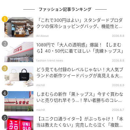
ファッション記事ランキング
オムライスとナポリタンのハーフ＆ハーフ￥1,380、お
「これで300円はよい」スタンダードプロダ
子様ランチはおもちゃ付き￥680。
クツの保冷ショッピングバッグ、機能性とデ
ザインでネット大絶賛
All About
2026.8.8
1089円で「大人の透明感」爆誕！ 【しまむ
ら】40・50代に着てほしい「洗練トップス」
fashion trend news
2026.8.8
どう見ても付録のレベルじゃない！大人気ブ
ランドの新作ツイードバッグが高見え＆大容
量♡
michill
2026.8.8
しまむらの新作「黒トップス」今すぐ買わな
いと売り切れ早そう…！早い者勝ちのコレ買
いリスト
michill
2026.8.7
【ユニクロ通ライター】がぶっちゃけ！「本
当は教えたくない」完売したら泣く「複数買