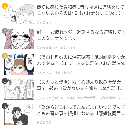
最初に感じた違和感…普段マメに連絡をして
こない夫からのLINE【され妻なつこ Vol.1】
され妻なつこ
ファミレスの定番クリームソーダは6種類。いちごみる
#1 「お疲れ〜♡」遅刻するなら連絡して！
くクリームソーダ￥780。
この女、ナメてます
美人な友達は何でも許される
【漫画】新婚夫に浮気疑惑！絶対証拠をつか
んでやる！【エリート夫に浮気された話 Vol.
1】
エリート夫に浮気された話
【スカッと漫画】双子の娘より飲み会が大
事!? 親の自覚がない夫を懲らしめた話【第1
話】
【スカッと漫画】双子の娘より飲み会が大事!? 親の自覚がない夫を
懲らしめた話
「朝からどこ行ってたんだよ」いつまでも子
どもの習い事を把握しない夫【離婚後同居 Vo
l.1】
離婚後同居