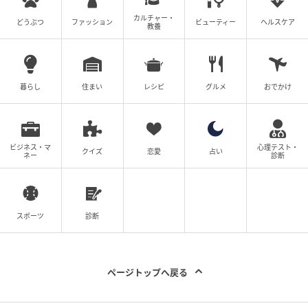
ハラカド 5F
カルチャー・
どうぶつ
ファッション
ビューティー
ヘルスケア
教養
【TEL】
03-6427-2970
【営業時間】
11:00〜23:00（LO 21:00）
キッズメニュー、カトラリー、チェアあり。ランチも
席の予約可能です。
暮らし
住まい
レシピ
グルメ
おでかけ
ビジネス・マ
心理テスト・
クイズ
恋愛
占い
ネー
診断
スポーツ
診断
ページトップへ戻る