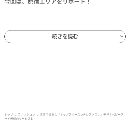
今回は、原宿エリアをリポート！
原宿で貴重なキッズスペース付き FAMiRES
続きを読む
名店「sio」が手がける新感覚のファミリーレストラ
ン。ハンバーグやフレンチフライなど、キッズメニュ
ー以外でも子どもが食べやすいメニューが揃います。
オープン時にはなかったキッズスペースもできてさら
に子連れに優しく♡親子で笑顔になれるレストランで
す。テラス席もあります。
トップ
ファッション
原宿で貴重な『キッズスペースつきレストラン』発見！ベビーフ
ード無料のサービスも