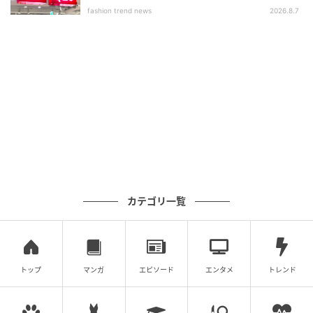
いアイテム」
ベビーフードはなんとサービス！
fashion trend news
2026.8.7
カテゴリ一覧
トップ
マンガ
エピソード
エンタメ
トレンド
DATA
【住所】
東京都渋谷区神宮前6-31-21 東急プラザ原宿