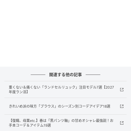
ほぼ全ての席がソファ席。
関連する他の記事
重くない＆痛くない「ランドセルリュック」注目モデル7選【2027
年度ラン活】
きれいめ派の味方「ブラウス」のシーズン別コーデアイデア18選
【復職、母業etc.】春は「黒パンツ軸」の甘めオシャレ最強説！お
手本コーデ＆アイテム19選