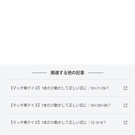
記号の魔術に気づけると、一瞬で解ける気持ちよさが
あります。
※複数の正解を持つ場合もございます。あくまでも一
例のご紹介に留まることを、ご了承ください。
元記事で読む
次の記事
【計算クイズ】括弧と優先順位を制する者が
関連する他の記事
勝つ！
【マッチ棒クイズ】1本だけ動かして正しい式に：10+7=29？
の記事をもっとみる
【マッチ棒クイズ】1本だけ動かして正しい式に：16+29=99？
【マッチ棒クイズ】1本だけ動かして正しい式に：12-5=9？