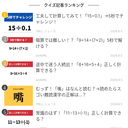
クイズ記事ランキング
工夫して計算してみて！「15÷0.1」→5秒でチ
ャレンジ！
TRILL ニュース
2026.8.5
暗算では難しい！？「9+14÷(7×2)」5秒で解
ける？
andGIRL
2026.8.5
途中で迷う人続出！「8+16×5÷4」正しく計
算できる？
andGIRL
2026.8.5
むっず！「嘴」はなんと読む？→読めたらス
ゴい難読漢字の正解は…？
TRILL ニュース
2026.8.5
常識のはず！「11−13÷(-1)」正しく計算でき
る？