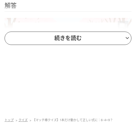
解答
続きを読む
脳トレ日和
左端の「6」の左下から縦棒を外し「5」にします。取
った1本を「－」に追加して「＋」にします。
トップ
クイズ
【マッチ棒クイズ】1本だけ動かして正しい式に：6-4=9？
「5+4=9」となり、完璧な等式になります。