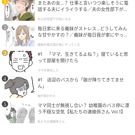
またあの女…？ 仕事と言いつつ楽しそうに電
話する夫にイライラする／夫の女性部下が気
になる（1）【夫婦の危機 まんが】
夫の女性部下が気になる
毎日家に来る義妹がストレス…どうしてみん
な甘やかすの？／義妹が毎日我が家にやって
くる（1）【義父母がシンドイんです！ まん
義妹が毎日我が家にやってくる
が】
#1 「ママ、生きてるよね？」寝ていると思
って部屋を開けたら
ママが家出した
#1 送迎のバスから「娘が降りてきてませ
ん」
娘が拐われた
ママ同士が無視し合い？ 幼稚園のバス停に漂
う不穏な空気【私たちの連絡係さん Vol.1】
私たちの連絡係さん