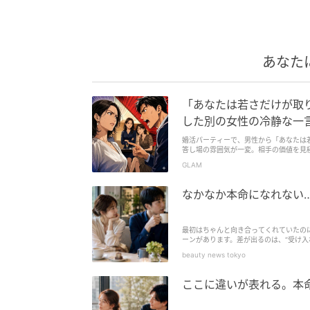
あなた
「あなたは若さだけが取
した別の女性の冷静な一
婚活パーティーで、男性から「あなたは
答し場の雰囲気が一変。相手の価値を見
読みたくなるエピソードが満載です。
GLAM
なかなか本命になれない
最初はちゃんと向き合ってくれていたの
ーンがあります。差が出るのは、“受け入
して毎回応じていませんか？これが続く
beauty news tokyo
ここに違いが表れる。本命