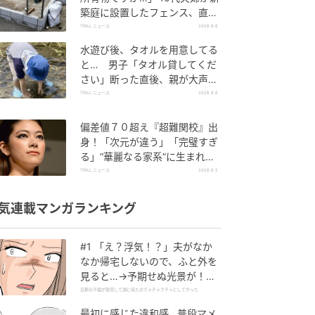
築庭に設置したフェンス、直後
に迫られた"顛末"
TRILL ニュース
2026.8.6
水遊び後、タオルを用意してる
と… 男子「タオル貸してくだ
さい」断った直後、親が大声で
放った一言に絶句
TRILL ニュース
2026.8.6
偏差値７０超え『超難関校』出
身！「次元が違う」「完璧すぎ
る」“華麗なる家系”に生まれた
【規格外の逸材】
TRILL ニュース
2026.8.5
気連載マンガランキング
#1 「え？浮気！？」夫がなか
なか帰宅しないので、ふと外を
見ると…→予期せぬ光景が！｜
旦那の不倫が発覚して頭に来た
旦那の不倫が発覚して頭に来たのでメチャクチャにしてやった
のでメチャクチャにしてやった
最初に感じた違和感…普段マメ