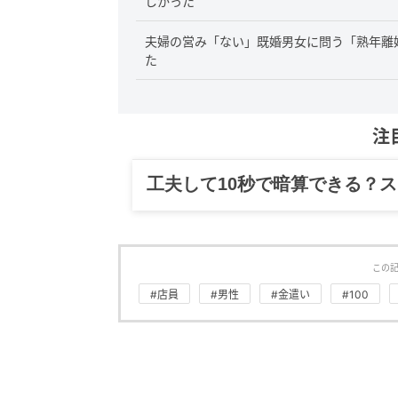
しかった
夫婦の営み「ない」既婚男女に問う「熟年離
た
注
グルメ、ギャグ、子育て、旅行
この
#店員
#男性
#金遣い
#100