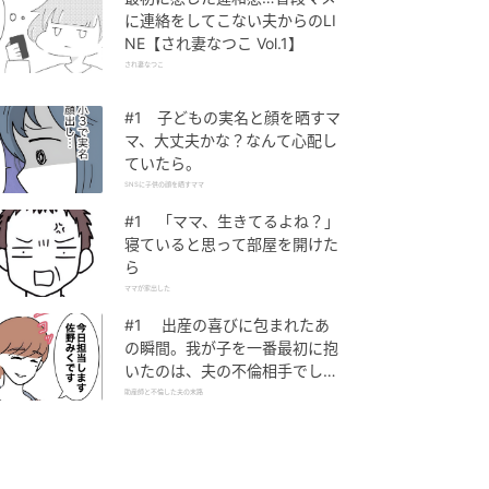
に連絡をしてこない夫からのLI
NE【され妻なつこ Vol.1】
され妻なつこ
#1 子どもの実名と顔を晒すマ
マ、大丈夫かな？なんて心配し
ていたら。
SNSに子供の顔を晒すママ
#1 「ママ、生きてるよね？」
寝ていると思って部屋を開けた
ら
ママが家出した
#1 出産の喜びに包まれたあ
の瞬間。我が子を一番最初に抱
いたのは、夫の不倫相手でし
た。
助産師と不倫した夫の末路