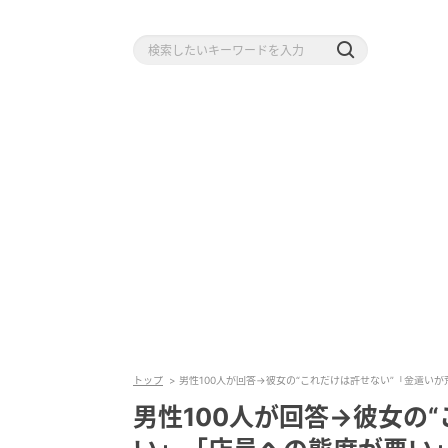
トップ
男性100人が回答→彼女の“これだけは許せない”「金遣い
男性100人が回答→彼女の