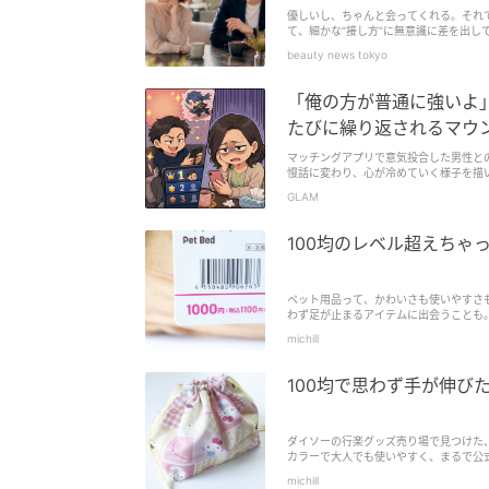
優しいし、ちゃんと会ってくれる。それ
て、細かな“接し方”に無意識に差を出し
せん。LINEでもデートでも、「またね」
beauty news tokyo
「俺の方が普通に強いよ
たびに繰り返されるマウ
マッチングアプリで意気投合した男性と
慢話に変わり、心が冷めていく様子を描
せられます。
GLAM
100均のレベル超えちゃ
ペット用品って、かわいさも使いやすさ
わず足が止まるアイテムに出会うことも
均のイメージのまま手に取ると、ちょっ
michill
100均で思わず手が伸
ダイソーの行楽グッズ売り場で見つけた
カラーで大人でも使いやすく、まるで公
が楽しくなること間違いなしです。早速
michill