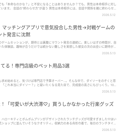
でも「本命なのかな？」と不安になることはありませんか？でも、男性は本命相手に対し
ています。 会話の“終わらせ方”が違う 男性は本命相手には、会話や関係を雑に終わらせま
「次どう…
2026.5.12
」マッチングアプリで意気投合した男性→対戦ゲームの
ント発言に沈黙
のゲームセッションが、期待とは裏腹にマウント発言の連続に。楽しいはずの時間が、自
いた体験談。趣味が合うだけでは続かない難しさを実感した彼女の次の出会いに期待が寄
2026.5.13
ってる！専門店級のペット用品3選
も求め始めると、気づけば専門店で予算オーバー…。そんな中で、ダイソーをのぞくと思
。「これ本当にダイソー？」と疑いたくなる見た目で、完成度の高さにもびっくり。100
と驚くかもしれません…！
2026.5.13
びた！「可愛いが大渋滞♡」買うしかなかった行楽グッズ
、ハローキティとポムポムプリンがデザインされたランチグッズが可愛すぎました♡淡い
式ショップに並んでいそうなクオリティ。収納力のある舟形巾着で、毎日のランチタイム
見ていきましょう！
2026.5.13