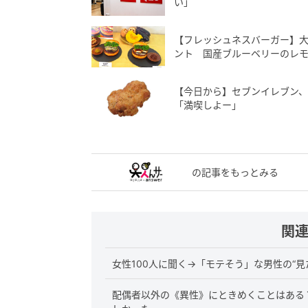
い」
【フレッシュネスバーガー】大
ント 国産ブルーベリーのレ
【今日から】セブンイレブン、
「満喫しよー」
の記事をもっとみる
関
女性100人に聞く→「モテそう」な男性の“
配偶者以外の《異性》にときめくことはある