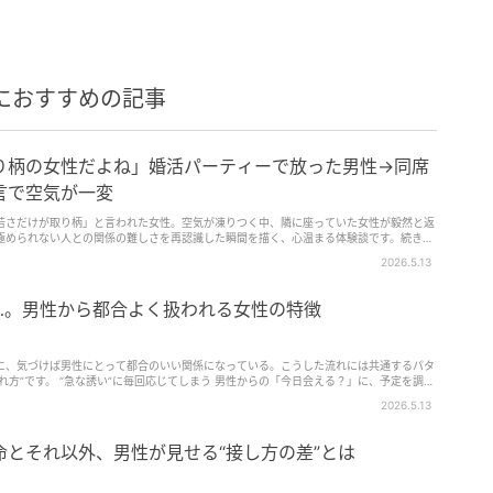
におすすめの記事
り柄の女性だよね」婚活パーティーで放った男性→同席
言で空気が一変
若さだけが取り柄」と言われた女性。空気が凍りつく中、隣に座っていた女性が毅然と返
極められない人との関係の難しさを再認識した瞬間を描く、心温まる体験談です。続きを
2026.5.13
…。男性から都合よく扱われる女性の特徴
に、気づけば男性にとって都合のいい関係になっている。こうした流れには共通するパタ
れ方”です。 “急な誘い”に毎回応じてしまう 男性からの「今日会える？」に、予定を調整
と、男性…
2026.5.13
とそれ以外、男性が見せる“接し方の差”とは