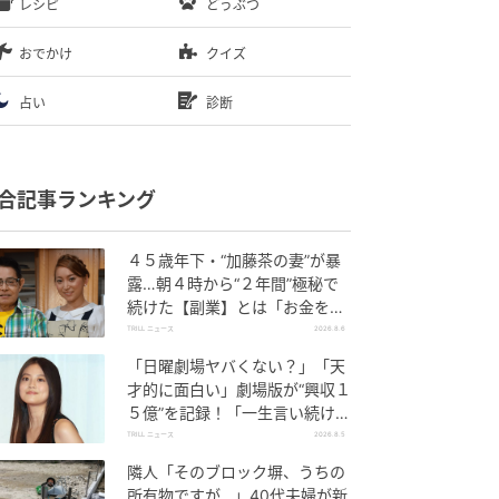
レシピ
どうぶつ
おでかけ
クイズ
占い
診断
合記事ランキング
４５歳年下・“加藤茶の妻”が暴
露…朝４時から“２年間”極秘で
続けた【副業】とは「お金を稼
ぐのって大変」
TRILL ニュース
2026.8.6
「日曜劇場ヤバくない？」「天
才的に面白い」劇場版が“興収１
５億”を記録！「一生言い続け
る」放送後も続く“切望の声”
TRILL ニュース
2026.8.5
隣人「そのブロック塀、うちの
所有物ですが…」40代夫婦が新