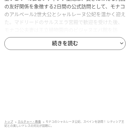
の友好関係を象徴する2日間の公式訪問として、モナコ
のアルベール2世大公とシャルレーヌ公妃を温かく迎え
た。マドリードのサルスエラ宮殿で歓迎を受けた後、
モナコ公夫妻は王立植物園内のビジャヌエバ館を訪
問。スペインとモナコの間で初めて外交使節団が設置
続きを読む
されてから150周年を記念する特別展を見学した。
スペインの首都マドリードが厳しい暑さに見舞われる
なか、レティシア王妃とシャルレーヌ公妃は、それぞ
れの持ち味であるエレガンスを保ちながら、涼しげで
軽やかな装いを選んだ。レティシア王妃が着用したの
は、昨年8月に開催された第15回マヨルカ映画祭の閉
幕式ですでに披露していたドレス。イタリアブランド
のMantú（マントゥ）によるもので、王妃がたびたび
選ぶピュアホワイトのリネン製ミディドレスだ。この
ドレスは、天然素材ならではの快適な着心地と、ウエ
トップ
カルチャー・教養
モナコのシャルレーヌ公妃、スペインを訪問！ レティシア王
妃との美しいドレスの対比が話題に。
ストを美しく引き立てるフィット感のあるコルセット