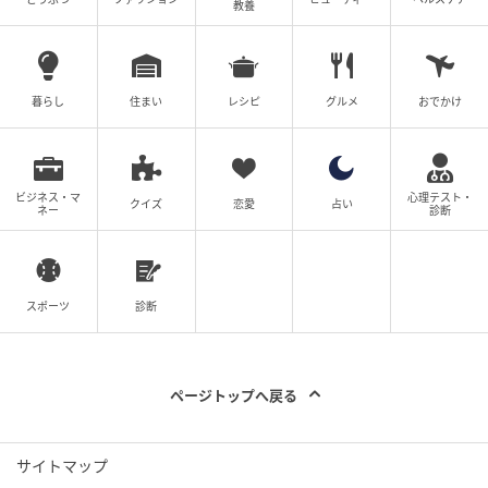
教養
プが発行する「madame.lefigaro.fr」で掲載されたも
のの翻訳版です。データや研究結果はすべてオリジナ
ル記事によるものです。
暮らし
住まい
レシピ
グルメ
おでかけ
元記事で読む
次の記事
ビジネス・マ
心理テスト・
クイズ
恋愛
占い
ネー
診断
小説からペットとの写真集まで。雨の日も満
たされる、とっておきの5冊。
スポーツ
診断
の記事をもっとみる
ページトップへ戻る
サイトマップ