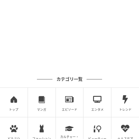
モナコのシャルレーヌ公妃。（マドリード、2026年6月1日）photography:
Europa Press/ABACA
暑さを少しでも和らげるため、シャルレーヌ公妃は髪
を低い位置でまとめたシニヨンスタイルに。これによ
り、パールのイヤリングとダイヤモンドのリングとい
う、控えめながらもクラシックなジュエリーが際立っ
ていた。ヨーロッパ王室を代表するファッションアイ
カテゴリ一覧
コンとして知られるふたりは、それぞれ異なる魅力を
放ちながらも、洗練されたエレガンスと確かなセンス
を感じさせる装いで注目を集めた。まさに、気品あふ
れるスタイル競演となった。
トップ
マンガ
エピソード
エンタメ
トレンド
From
madameFIGARO.fr
※この記事は、フランスの新聞社「Le Figaro」グルー
カルチャー・
どうぶつ
ファッション
ビューティー
ヘルスケア