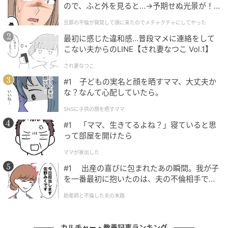
ので、ふと外を見ると…→予期せぬ光景が！
今回がスペインへの初の公式訪問となったシャルレー
｜旦那の不倫が発覚して頭に来たのでメチャ
旦那の不倫が発覚して頭に来たのでメチャクチャにしてやった
クチャにしてやった
ヌ公妃は、レティシア王妃と同様にミディ丈のドレス
最初に感じた違和感…普段マメに連絡をして
を選び、夏らしさと洗練を兼ね備えた見事な着こなし
こない夫からのLINE【され妻なつこ Vol.1】
を披露した。公妃が着用したのは、オスカー・デ・
され妻なつこ
ラ・レンタによるスカイブルーのレースドレス。透き
#1 子どもの実名と顔を晒すママ、大丈夫か
通るような青い瞳を引き立てるとともに、ウエストラ
な？なんて心配していたら。
インを美しく見せるフィット感のあるシルエットとギ
SNSに子供の顔を晒すママ
ピュールレースのベルトが、そのエレガントなスタイ
#1 「ママ、生きてるよね？」寝ていると思
ルを際立たせていた。ロマンティックで上品な印象の
って部屋を開けたら
ドレスだったが、背中部分に施されたシースルーのデ
ザインがさりげないセンシュアリティを添え、控えめ
ママが家出した
ながらも魅力的な装いに仕上がっていた。
#1 出産の喜びに包まれたあの瞬間。我が子
を一番最初に抱いたのは、夫の不倫相手でし
た。
助産師と不倫した夫の末路
カルチャー・教養記事ランキング