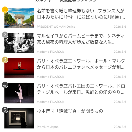
名前を書く紙も整理券もない…フランス人が
日本みたいに｢行列｣に並ばないのに｢順番｣を
守れる謎システム
PRESIDENT WOMAN Online
2026.8.6
マルセイユからパームビーチまで、ケネディ
家の秘密の料理人が歩んだ数奇な人生。
madame FIGARO.jp
2026.8.6
パリ・オペラ座エトワール、ポール・マルク
から日本のバレエファンへメッセージが到
着！
madame FIGARO.jp
2026.8.6
パリ・オペラ座バレエ団のエトワール、ドロ
テ・ジルベールが来日。恩師との愛のやりと
りを特別公開！
madame FIGARO.jp
2026.8.6
杉本博司「絶滅写真」が問うもの
Premium Japan
2026.8.6