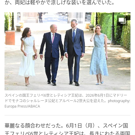
か、両妃は軽やかで涼しげな装いを選んでいた。
スペインの国王フェリペ6世とレティシア王妃は、2026年6月1日にマドリー
ドでモナコのシャルレーヌ公妃とアルベール2世大公を迎えた。photography:
Europa Press/ABACA
華麗なる顔合わせだった。6月1日（月）、スペイン国
王フェリペ6世とレティシア王妃は、長きにわたる両国