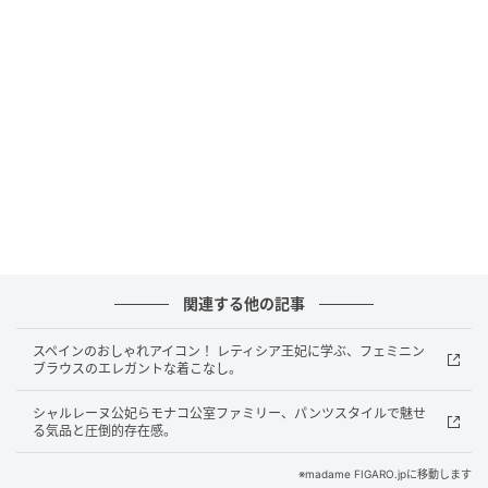
デザインによる女性らしさを兼ね備えた一着となって
いる。またレティシア王妃は、いつものように控えめ
なジュエリーで装いを完成させた。スペインブランド
のSuma Cruz（スマ・クルス）による、ゴールドカラ
ーの真鍮製リーフモチーフのイヤリングとブレスレッ
トを合わせ、洗練された印象を演出していた。
関連する他の記事
スペインのおしゃれアイコン！ レティシア王妃に学ぶ、フェミニン
ブラウスのエレガントな着こなし。
シャルレーヌ公妃らモナコ公室ファミリー、パンツスタイルで魅せ
る気品と圧倒的存在感。
※madame FIGARO.jpに移動します