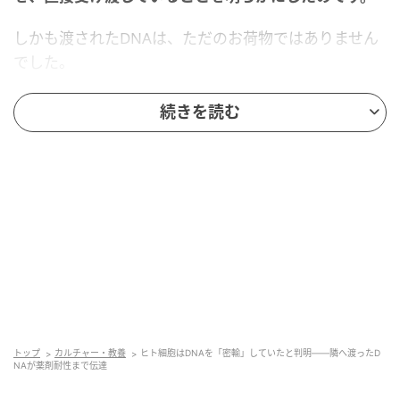
しかも渡されたDNAは、ただのお荷物ではありません
でした。
受け取った細胞のなかできちんと働き、新しい性質を
続きを読む
与え、分裂した先の子孫細胞にまで受け継がれるた様
子まで確認されました。
核内に収められたDNAは、いったい何のために隣の細
胞に渡っていたのでしょうか？
研究の詳細は、2026年5月19日に『
Cell
』にて発表
されました。
目次
トップ
カルチャー・教養
ヒト細胞はDNAを「密輸」していたと判明――隣へ渡ったD
核の中のDNAが隣に脱走していた
NAが薬剤耐性まで伝達
核から脱走したDNAが隣の細胞に薬剤耐性を授けて