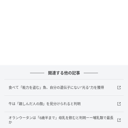
いた
細胞は「やりたくてやっている」わけではない
核の中のDNAが隣に脱走していた
関連する他の記事
食べて「能力を盗む」魚、自分の遺伝子にない”光る”力を獲得
牛は「親しんだ人の顔」を見分けられると判明
▲研究チームの計測では、移動速度は1分間におよそ390ナノメートル。 長さ
オランウータンは「6歳半まで」母乳を飲むと判明ーー哺乳類で最長
数十マイクロメートルの橋を渡りきるのに、数十分から数時間かかるゆっく
か
りとした旅です。Credit: Maurais et al., Cell, 2026