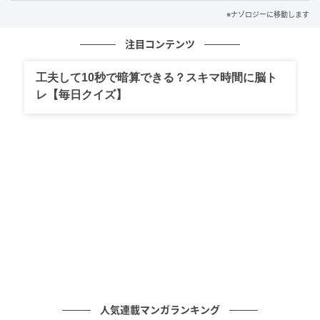
※ナゾロジーに移動します
これまでの生物学では、ヒトの細胞はそれぞれが自分
のゲノムを抱えたまま、おとなりとは基本的に無関係
注目コンテンツ
に暮らしていく、と考えられてきました。
工夫して10秒で暗算できる？スキマ時間に脳ト
がんもそうです。
レ【毎日クイズ】
ある一つの細胞のなかで変異がコツコツ積み上がって
いく──そんな”個人プレー”の物語でした。
もちろん、細胞どうしが何かをやり取りすること自体
は、前から知られています。
ミトコンドリアのような小さな部品や、RNA、タンパ
ク質。
そうした荷物は行き来しています。
人気連載マンガランキング