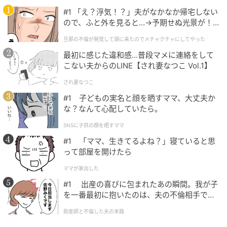
けれど「核の金庫に大事にしまわれた、大きなDNAの
#1 「え？浮気！？」夫がなかなか帰宅しない
塊」となると、話しは別です。
ので、ふと外を見ると…→予期せぬ光景が！
｜旦那の不倫が発覚して頭に来たのでメチャ
なにせ設計図の原本です。
旦那の不倫が発覚して頭に来たのでメチャクチャにしてやった
クチャにしてやった
最初に感じた違和感…普段マメに連絡をして
この大きなDNAが、細胞から細胞へ直接渡るという証
こない夫からのLINE【され妻なつこ Vol.1】
拠は、ヒトを含む哺乳類ではほとんどありませんでし
され妻なつこ
た。
#1 子どもの実名と顔を晒すママ、大丈夫か
な？なんて心配していたら。
ところが今回、研究チームは、その”原本の受け渡
し”が起きている現場を、顕微鏡でばっちり捉えてしま
SNSに子供の顔を晒すママ
ったのです。
#1 「ママ、生きてるよね？」寝ていると思
って部屋を開けたら
では、DNAはどうやって隣の細胞へ渡るのでしょう
ママが家出した
か。
#1 出産の喜びに包まれたあの瞬間。我が子
を一番最初に抱いたのは、夫の不倫相手でし
話は、細胞分裂のちょっとした”しくじり”から始まり
た。
助産師と不倫した夫の末路
ます。