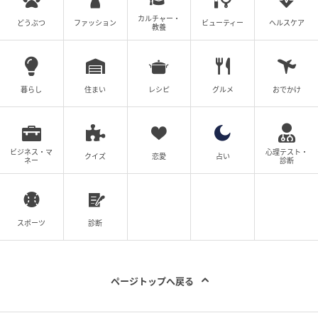
胞で初めて報告された、比較的新しい発見です。
カルチャー・
どうぶつ
ファッション
ビューティー
ヘルスケア
教養
しかも一部のがん細胞は、このトンネルを使って、隣
の細胞からエネルギー工場であるミトコンドリア（細
胞の発電所のような器官）を”奪い取る”ことすら知ら
暮らし
住まい
レシピ
グルメ
おでかけ
れています。
けれど研究チームが顕微鏡で目の当たりにしたのは、
金庫からこぼれたDNAの大きな断片が、この管のなか
ビジネス・マ
心理テスト・
クイズ
恋愛
占い
ネー
診断
をじわじわと通り抜けて、隣の細胞へ届いていく光景
でした。
スポーツ
診断
ページトップへ戻る