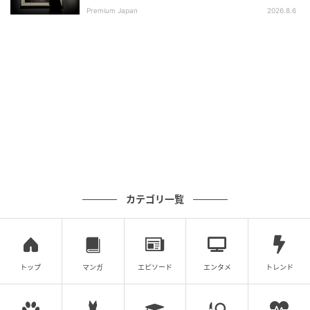
さい。（※専門的にはマイクロニュークレウス
Premium Japan
2026.8.6
（micronucleus）と呼ばれ、染色体の分配エラーの指
標として、以前から知られています）
問題は、このはぐれたミニ金庫が、ときどき隣の部屋
まで旅をしてしまうことでした。
細胞と細胞が触れ合い、また離れるとき、両者のあい
だに細い管のような橋がかかることがあります。
細胞の骨組み──微小管やアクチン──でできた極細
の連絡通路で、「ナノチューブ」と呼ばれるもので
カテゴリ一覧
す。
ナノチューブ自体は、ミトコンドリアなどの荷物を運
ぶ通路として以前から知られていました。
トップ
マンガ
エピソード
エンタメ
トレンド
じつはナノチューブは、2004年にラット由来の培養細