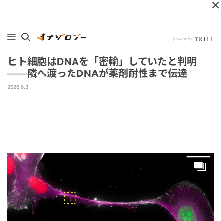
ヒト細胞はDNAを「密輸」していたと判明
――隣へ渡ったDNAが薬剤耐性まで伝達
2026.6.3