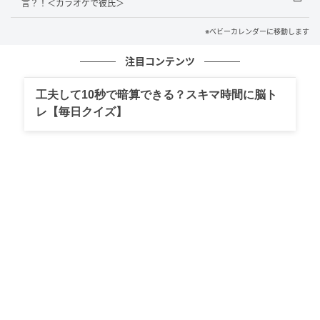
言？！＜カラオケで彼氏＞
※ベビーカレンダーに移動します
注目コンテンツ
工夫して10秒で暗算できる？スキマ時間に脳ト
レ【毎日クイズ】
ベビーカレンダー
義母から衝撃のひと言！？
義母は整理整とんされていないと気が済まない、きっ
ちりとした性格です。そんな義母が引っ越したてのわ
が家に、しかも私のいないときにきたよう。私は仕事
で不在だったため、夫が対応してくれました。
夫に聞いたところによると、義母はわが家をひと通り