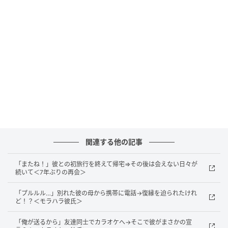
を話すべき」という価値観だったよう。その場で本人
から言われるよりも、あとから「そう言っていた」と
教えられるほうが怖く感じてしまう気持ちもわかりま
すよね。
著者：田中凛／30代女性・主婦
イラスト：ちゃちゃ
続いてのお話は、義母が息子夫婦の新居へやってきた
際に、ある不満を言っていたようで……？
関連する他の記事
「母さんが言ってたよ」妻の不在時に義母が
新居のわが家へ。義母が残した言葉に…モヤッ
「またね！」彼との初旅行を終えて帰宅⇒その後は会えない日々が
続いて＜7年ぶりの再会＞
「プルルル…」別れた彼の母から携帯に電話→復縁を迫られたけれ
ど！？＜モラハラ彼氏＞
「俺が送るから」友達同士でカラオケへ→そこで彼がまさかの宣