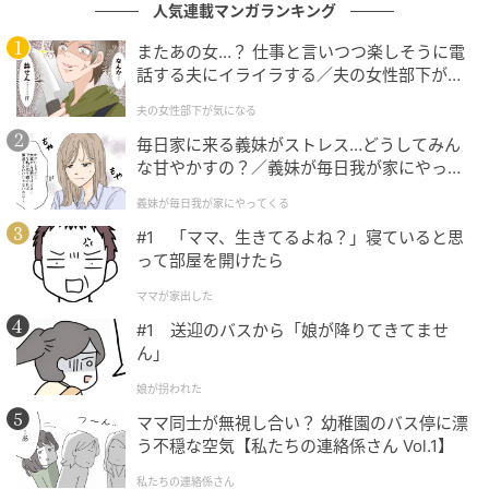
チェックし、「片付いていなさすぎる」「今度は片付
人気連載マンガランキング
けをしにくる」と言っていたらしいのです。
またあの女…？ 仕事と言いつつ楽しそうに電
話する夫にイライラする／夫の女性部下が気
お風呂の掃除が行き届いていない、玄関やガレージを
になる（1）【夫婦の危機 まんが】
夫の女性部下が気になる
もっとしっかり掃き掃除したほうがよい、など細部に
毎日家に来る義妹がストレス…どうしてみん
わたりチェックしていったそう。まだ完全に片付いて
な甘やかすの？／義妹が毎日我が家にやって
いると言える状態ではなかったため、義母の言葉はそ
くる（1）【義父母がシンドイんです！ まん
義妹が毎日我が家にやってくる
の通りなのですが、なんだか自分が不在のときに家の
が】
#1 「ママ、生きてるよね？」寝ていると思
中をチェックされたと思うと、モヤモヤとしてしまい
って部屋を開けたら
ました。
ママが家出した
そして、わが家は子どもが3人いて物もとても多く、片
#1 送迎のバスから「娘が降りてきてませ
付けても散らかってしまうことも多くあります。義母
ん」
はとてもきっちりしていて、夫曰く、「暇さえあれば
娘が拐われた
掃除機をかけている」ほどの人。片付けたとしても、
ママ同士が無視し合い？ 幼稚園のバス停に漂
そんなきっちりしている義母の「片付いている」の基
う不穏な空気【私たちの連絡係さん Vol.1】
準に果たしてなるのかなあ……と、多少仕方ないと思っ
私たちの連絡係さん