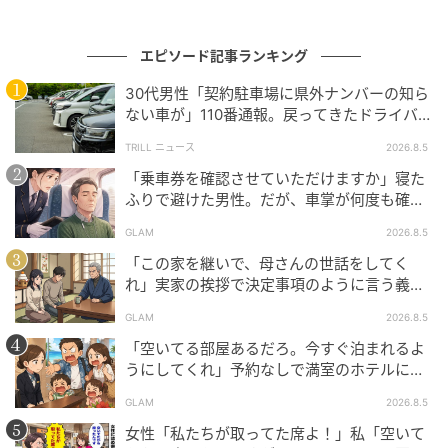
てほしいなあとも感じている自分がいます。
◇ ◇ ◇ ◇
エピソード記事ランキング
30代男性「契約駐車場に県外ナンバーの知ら
著者：Sugar111佐藤幸代／本職は20年以上の現役エ
ない車が」110番通報。戻ってきたドライバー
ステティシャンの40代ママ。交際0日の電撃婚。3姉妹
の“言い分”に「口論になった」
TRILL ニュース
2026.8.5
と夫の5人家族のドタバタな毎日を執筆。
「乗車券を確認させていただけますか」寝た
イラスト：もふたむ
ふりで避けた男性。だが、車掌が何度も確認
した結果
今回は「夫から聞いた義母の不満」にまつわるエピソ
GLAM
2026.8.5
ードを紹介しました。義母との関係は、結婚後も悩み
「この家を継いで、母さんの世話をしてく
になることが多い問題の1つだと思います。今回のよう
れ」実家の挨拶で決定事項のように言う義
父。だが、普段は反論しない夫が言ってくれ
に、本人からではなく第三者から不満を知らされる
GLAM
2026.8.5
た一言
と、より不安に感じてしまいますよね。義母と良好な
「空いてる部屋あるだろ。今すぐ泊まれるよ
関係を築くために、時には夫のフォローがあると良い
うにしてくれ」予約なしで満室のホテルに押
しかけた家族。だが、責任者の対応で状況が
距離感を保てるかもしれませんね。
GLAM
2026.8.5
一変
女性「私たちが取ってた席よ！」私「空いて
※ベビーカレンダーが独自に実施したアンケートで集