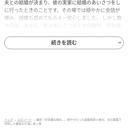
夫との結婚が決まり、彼の実家に結婚のあいさつをし
に行ったときのことです。その場では穏やかに会話が
弾み、結婚も認めてもらえ一安心しました。 しかし数
カ月後、夫から「実はあいさつのとき母親が、初対面
で学歴を話さないなんて非常識だと言っていた」と明
かされたのです。聞かれることもなかったため、私は
続きを読む
自分の学歴を言わなかったのですが……。義母の裏の顔
を知り、「怖すぎる」と思ってしまった出来事でし
た。
◇ ◇ ◇ ◇
結婚のあいさつを夫の両親にしたところ、その場は和
やかに終わったものの、後日、義母が「初対面で学歴
を話さないのは非常識」と言っていたことを知ったと
のエピソードを寄せてくれた田中凛さん。パートナー
トップ
エピソード
義母「非常識な嫁ね…」穏やかだった結婚挨拶⇒後日、夫の暴露で
さんのお母さんとしては、「初対面では自分から学歴
判明した義母の不満に真っ青