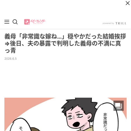
義母「非常識な嫁ね…」穏やかだった結婚挨拶
⇒後日、夫の暴露で判明した義母の不満に真
っ青
2026.6.5