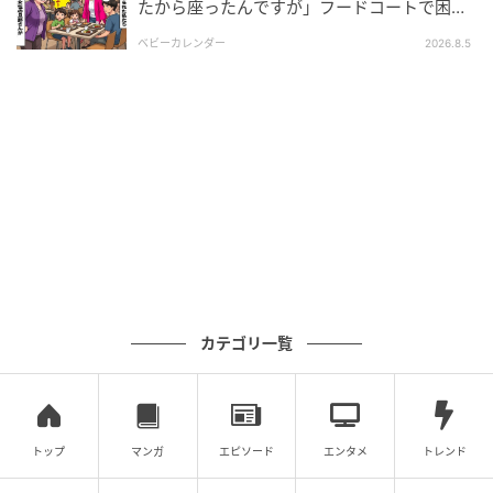
たから座ったんですが」フードコートで困
めた読者様の体験談をもとに記事化しています
惑…⇒そこへ女性の旦那さんが来ると
ベビーカレンダー
2026.8.5
ムーンカレンダー編集室では、女性の体を知って、毎
月をもっとラクに快適に、女性の一生をサポートする
記事を配信しています。すべての女性の毎日がもっと
ラクに楽しくなりますように！
ベビーカレンダー編集部／ムーンカレンダー編集室
元記事で読む
クリエイター情報
カテゴリ一覧
ベビーカレンダー
ベビーカレンダーは妊娠・出産・育児の情報サイト
です。みんなのクチコミや体験談から産婦人科検
索、おでかけ情報、離乳食レシピまで。月間利用者1
トップ
マンガ
エピソード
エンタメ
トレンド
000万人以上。
作品をもっとみる