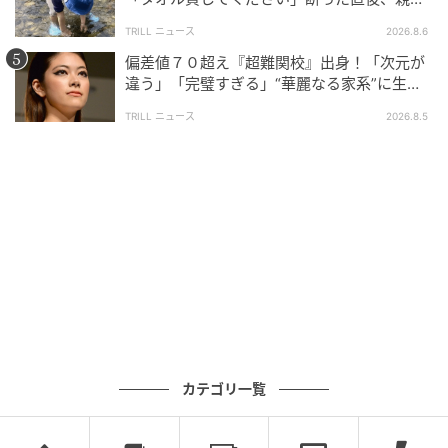
大声で放った一言に絶句
TRILL ニュース
2026.8.6
偏差値７０超え『超難関校』出身！「次元が
違う」「完璧すぎる」“華麗なる家系”に生ま
れた【規格外の逸材】
TRILL ニュース
2026.8.5
カテゴリ一覧