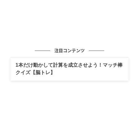
クリエイター情報
ふくのうみ
船とペンギンが大好きな漫画家・イラストレータ
ー。紙ものデザインも手がける。 南極観測船「ふ
じ」とペンギンが出会う漫画をSNSで発表したこと
注目コンテンツ
をきっかけに、漫画家として活動を開始。代表作に
『ふじと南極のなかまたち』（KADOKAWA、202
2）がある。
1本だけ動かして計算を成立させよう！マッチ棒
作品をもっとみる
クイズ【脳トレ】
の記事をもっとみる