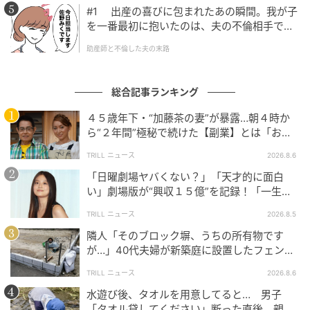
#1 出産の喜びに包まれたあの瞬間。我が子
を一番最初に抱いたのは、夫の不倫相手でし
た。
助産師と不倫した夫の末路
総合記事ランキング
４５歳年下・“加藤茶の妻”が暴露…朝４時か
ら“２年間”極秘で続けた【副業】とは「お金
を稼ぐのって大変」
TRILL ニュース
2026.8.6
「日曜劇場ヤバくない？」「天才的に面白
い」劇場版が“興収１５億”を記録！「一生言
い続ける」放送後も続く“切望の声”
TRILL ニュース
2026.8.5
隣人「そのブロック塀、うちの所有物です
が…」40代夫婦が新築庭に設置したフェン
ス、直後に迫られた"顛末"
TRILL ニュース
2026.8.6
水遊び後、タオルを用意してると… 男子
「タオル貸してください」断った直後、親が