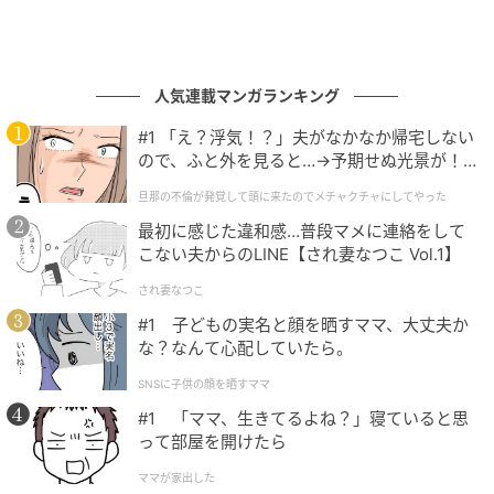
人気連載マンガランキング
#1 「え？浮気！？」夫がなかなか帰宅しない
ので、ふと外を見ると…→予期せぬ光景が！
｜旦那の不倫が発覚して頭に来たのでメチャ
旦那の不倫が発覚して頭に来たのでメチャクチャにしてやった
クチャにしてやった
最初に感じた違和感…普段マメに連絡をして
こない夫からのLINE【され妻なつこ Vol.1】
され妻なつこ
#1 子どもの実名と顔を晒すママ、大丈夫か
な？なんて心配していたら。
SNSに子供の顔を晒すママ
#1 「ママ、生きてるよね？」寝ていると思
って部屋を開けたら
ママが家出した