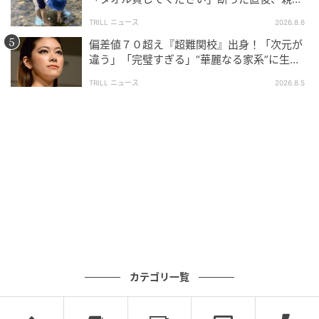
大声で放った一言に絶句
TRILL ニュース
2026.8.6
偏差値７０超え『超難関校』出身！「次元が
違う」「完璧すぎる」“華麗なる家系”に生ま
れた【規格外の逸材】
TRILL ニュース
2026.8.5
カテゴリ一覧