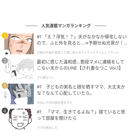
人気連載マンガランキング
#1 「え？浮気！？」夫がなかなか帰宅しない
ので、ふと外を見ると…→予期せぬ光景が！
｜旦那の不倫が発覚して頭に来たのでメチャ
旦那の不倫が発覚して頭に来たのでメチャクチャにしてやった
クチャにしてやった
最初に感じた違和感…普段マメに連絡をして
こない夫からのLINE【され妻なつこ Vol.1】
され妻なつこ
#1 子どもの実名と顔を晒すママ、大丈夫か
な？なんて心配していたら。
SNSに子供の顔を晒すママ
#1 「ママ、生きてるよね？」寝ていると思
って部屋を開けたら
ママが家出した