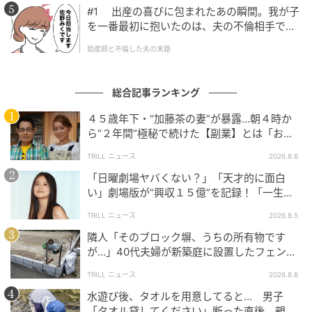
#1 出産の喜びに包まれたあの瞬間。我が子
を一番最初に抱いたのは、夫の不倫相手でし
た。
助産師と不倫した夫の末路
総合記事ランキング
４５歳年下・“加藤茶の妻”が暴露…朝４時か
ら“２年間”極秘で続けた【副業】とは「お金
を稼ぐのって大変」
TRILL ニュース
2026.8.6
「日曜劇場ヤバくない？」「天才的に面白
い」劇場版が“興収１５億”を記録！「一生言
い続ける」放送後も続く“切望の声”
TRILL ニュース
2026.8.5
隣人「そのブロック塀、うちの所有物です
が…」40代夫婦が新築庭に設置したフェン
ス、直後に迫られた"顛末"
TRILL ニュース
2026.8.6
水遊び後、タオルを用意してると… 男子
「タオル貸してください」断った直後、親が