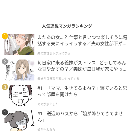
人気連載マンガランキング
またあの女…？ 仕事と言いつつ楽しそうに電
話する夫にイライラする／夫の女性部下が気
になる（1）【夫婦の危機 まんが】
夫の女性部下が気になる
毎日家に来る義妹がストレス…どうしてみん
な甘やかすの？／義妹が毎日我が家にやって
くる（1）【義父母がシンドイんです！ まん
義妹が毎日我が家にやってくる
が】
#1 「ママ、生きてるよね？」寝ていると思
って部屋を開けたら
ママが家出した
#1 送迎のバスから「娘が降りてきてませ
ん」
娘が拐われた