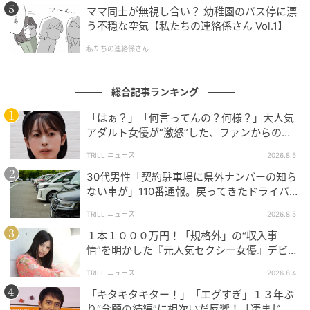
ママ同士が無視し合い？ 幼稚園のバス停に漂
う不穏な空気【私たちの連絡係さん Vol.1】
私たちの連絡係さん
総合記事ランキング
「はぁ？」「何言ってんの？何様？」大人気
アダルト女優が“激怒”した、ファンからの
【質問】とは
TRILL ニュース
2026.8.5
30代男性「契約駐車場に県外ナンバーの知ら
ない車が」110番通報。戻ってきたドライバー
の“言い分”に「口論になった」
TRILL ニュース
2026.8.5
１本１０００万円！「規格外」の“収入事
情”を明かした『元人気セクシー女優』デビュ
ー作が“１０万本”を記録した逸材
TRILL ニュース
2026.8.4
「キタキタキター！」「エグすぎ」１３年ぶ
り“念願の続編”に相次いだ反響！「凄まじく