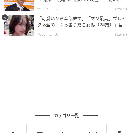
面白い」“賞 総なめ”『伝説級ドラマ』
TRILL ニュース
2026.8.4
「可愛いから全部許す」「マジ最高」ブレイ
ク必至の『引っ張りだこ女優（24歳）』目が
離せない“圧巻ショット”に「か、かわいい」
TRILL ニュース
2026.8.5
カテゴリ一覧