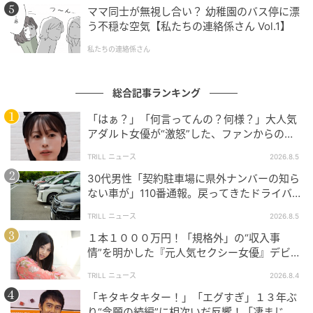
ママ同士が無視し合い？ 幼稚園のバス停に漂
う不穏な空気【私たちの連絡係さん Vol.1】
私たちの連絡係さん
総合記事ランキング
「はぁ？」「何言ってんの？何様？」大人気
アダルト女優が“激怒”した、ファンからの
【質問】とは
TRILL ニュース
2026.8.5
30代男性「契約駐車場に県外ナンバーの知ら
ない車が」110番通報。戻ってきたドライバー
の“言い分”に「口論になった」
TRILL ニュース
2026.8.5
１本１０００万円！「規格外」の“収入事
情”を明かした『元人気セクシー女優』デビュ
ー作が“１０万本”を記録した逸材
TRILL ニュース
2026.8.4
「キタキタキター！」「エグすぎ」１３年ぶ
り“念願の続編”に相次いだ反響！「凄まじく