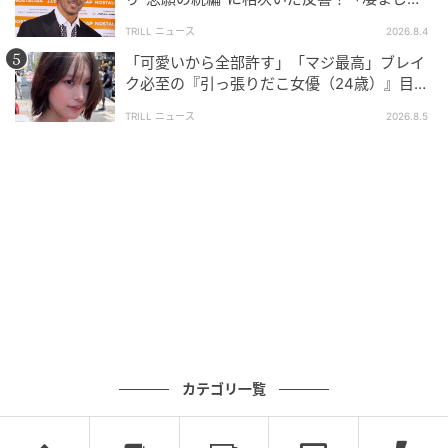
面白い」“賞 総なめ”『伝説級ドラマ』
TRILL ニュース
2026.8.4
「可愛いから全部許す」「マジ最高」ブレイ
ク必至の『引っ張りだこ女優（24歳）』目が
離せない“圧巻ショット”に「か、かわいい」
TRILL ニュース
2026.8.5
カテゴリ一覧