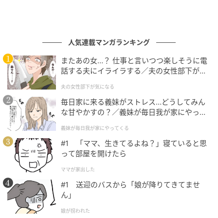
人気連載マンガランキング
またあの女…？ 仕事と言いつつ楽しそうに電
話する夫にイライラする／夫の女性部下が気
になる（1）【夫婦の危機 まんが】
夫の女性部下が気になる
毎日家に来る義妹がストレス…どうしてみん
な甘やかすの？／義妹が毎日我が家にやって
くる（1）【義父母がシンドイんです！ まん
義妹が毎日我が家にやってくる
が】
#1 「ママ、生きてるよね？」寝ていると思
って部屋を開けたら
ママが家出した
#1 送迎のバスから「娘が降りてきてませ
ん」
娘が拐われた