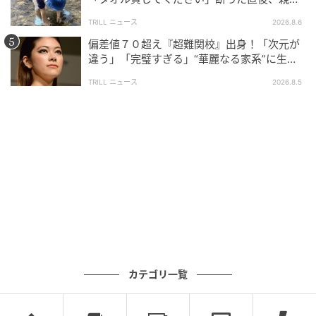
大声で放った一言に絶句
TRILL ニュース
2026.8.6
偏差値７０超え『超難関校』出身！「次元が
違う」「完璧すぎる」“華麗なる家系”に生ま
れた【規格外の逸材】
TRILL ニュース
2026.8.5
カテゴリ一覧