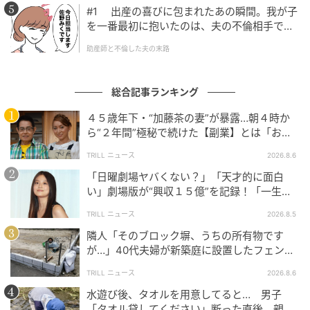
#1 出産の喜びに包まれたあの瞬間。我が子
を一番最初に抱いたのは、夫の不倫相手でし
た。
助産師と不倫した夫の末路
総合記事ランキング
４５歳年下・“加藤茶の妻”が暴露…朝４時か
ら“２年間”極秘で続けた【副業】とは「お金
を稼ぐのって大変」
TRILL ニュース
2026.8.6
「日曜劇場ヤバくない？」「天才的に面白
い」劇場版が“興収１５億”を記録！「一生言
い続ける」放送後も続く“切望の声”
TRILL ニュース
2026.8.5
隣人「そのブロック塀、うちの所有物です
が…」40代夫婦が新築庭に設置したフェン
ス、直後に迫られた"顛末"
TRILL ニュース
2026.8.6
水遊び後、タオルを用意してると… 男子
「タオル貸してください」断った直後、親が