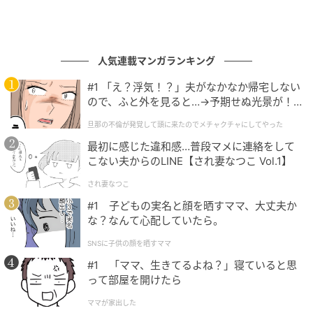
人気連載マンガランキング
#1 「え？浮気！？」夫がなかなか帰宅しない
ので、ふと外を見ると…→予期せぬ光景が！
｜旦那の不倫が発覚して頭に来たのでメチャ
旦那の不倫が発覚して頭に来たのでメチャクチャにしてやった
クチャにしてやった
最初に感じた違和感…普段マメに連絡をして
こない夫からのLINE【され妻なつこ Vol.1】
され妻なつこ
#1 子どもの実名と顔を晒すママ、大丈夫か
な？なんて心配していたら。
SNSに子供の顔を晒すママ
#1 「ママ、生きてるよね？」寝ていると思
って部屋を開けたら
ママが家出した