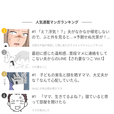
人気連載マンガランキング
#1 「え？浮気！？」夫がなかなか帰宅しない
ので、ふと外を見ると…→予期せぬ光景が！
｜旦那の不倫が発覚して頭に来たのでメチャ
旦那の不倫が発覚して頭に来たのでメチャクチャにしてやった
クチャにしてやった
最初に感じた違和感…普段マメに連絡をして
こない夫からのLINE【され妻なつこ Vol.1】
され妻なつこ
#1 子どもの実名と顔を晒すママ、大丈夫か
な？なんて心配していたら。
SNSに子供の顔を晒すママ
#1 「ママ、生きてるよね？」寝ていると思
って部屋を開けたら
ママが家出した