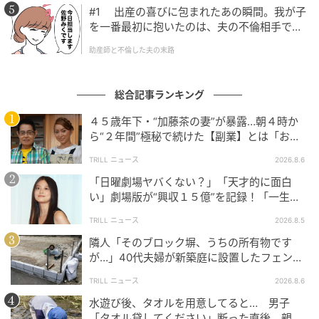
#1 出産の喜びに包まれたあの瞬間。我が子
を一番最初に抱いたのは、夫の不倫相手でし
た。
助産師と不倫した夫の末路
総合記事ランキング
４５歳年下・“加藤茶の妻”が暴露…朝４時か
ら“２年間”極秘で続けた【副業】とは「お金
を稼ぐのって大変」
TRILL ニュース
2026.8.6
「日曜劇場ヤバくない？」「天才的に面白
い」劇場版が“興収１５億”を記録！「一生言
い続ける」放送後も続く“切望の声”
TRILL ニュース
2026.8.5
隣人「そのブロック塀、うちの所有物です
が…」40代夫婦が新築庭に設置したフェン
ス、直後に迫られた"顛末"
TRILL ニュース
2026.8.6
水遊び後、タオルを用意してると… 男子
「タオル貸してください」断った直後、親が