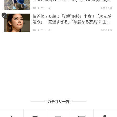
大声で放った一言に絶句
TRILL ニュース
2026.8.6
偏差値７０超え『超難関校』出身！「次元が
違う」「完璧すぎる」“華麗なる家系”に生ま
れた【規格外の逸材】
TRILL ニュース
2026.8.5
カテゴリ一覧