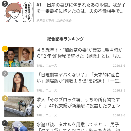
#1 出産の喜びに包まれたあの瞬間。我が子
を一番最初に抱いたのは、夫の不倫相手でし
た。
助産師と不倫した夫の末路
総合記事ランキング
４５歳年下・“加藤茶の妻”が暴露…朝４時か
ら“２年間”極秘で続けた【副業】とは「お金
を稼ぐのって大変」
TRILL ニュース
2026.8.6
「日曜劇場ヤバくない？」「天才的に面白
い」劇場版が“興収１５億”を記録！「一生言
い続ける」放送後も続く“切望の声”
TRILL ニュース
2026.8.5
隣人「そのブロック塀、うちの所有物です
が…」40代夫婦が新築庭に設置したフェン
ス、直後に迫られた"顛末"
TRILL ニュース
2026.8.6
水遊び後、タオルを用意してると… 男子
「タオル貸してください」断った直後、親が