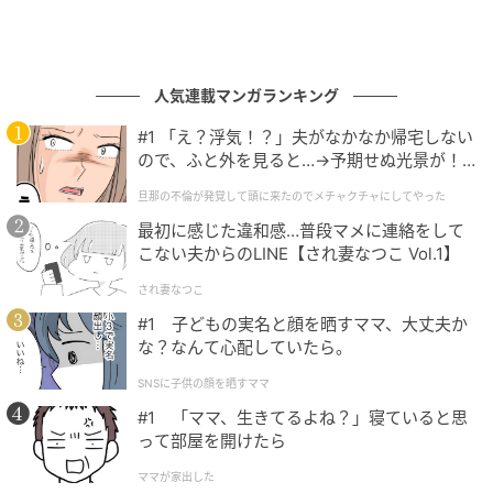
人気連載マンガランキング
#1 「え？浮気！？」夫がなかなか帰宅しない
ので、ふと外を見ると…→予期せぬ光景が！
｜旦那の不倫が発覚して頭に来たのでメチャ
旦那の不倫が発覚して頭に来たのでメチャクチャにしてやった
クチャにしてやった
最初に感じた違和感…普段マメに連絡をして
こない夫からのLINE【され妻なつこ Vol.1】
され妻なつこ
#1 子どもの実名と顔を晒すママ、大丈夫か
な？なんて心配していたら。
SNSに子供の顔を晒すママ
#1 「ママ、生きてるよね？」寝ていると思
って部屋を開けたら
ママが家出した