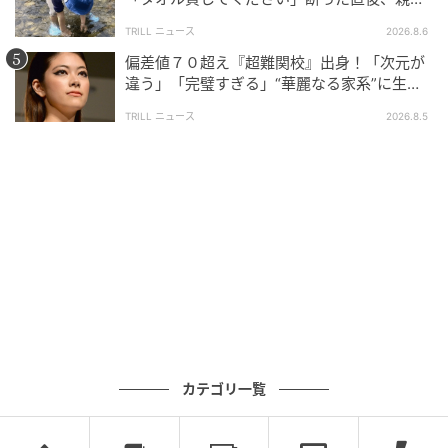
大声で放った一言に絶句
TRILL ニュース
2026.8.6
偏差値７０超え『超難関校』出身！「次元が
違う」「完璧すぎる」“華麗なる家系”に生ま
れた【規格外の逸材】
TRILL ニュース
2026.8.5
カテゴリ一覧