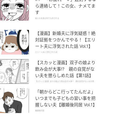
ら連絡して！この女、ナメてま
す
美人な友達は何でも許される
【漫画】新婚夫に浮気疑惑！絶
対証拠をつかんでやる！【エリ
ート夫に浮気された話 Vol.1】
エリート夫に浮気された話
【スカッと漫画】双子の娘より
飲み会が大事!? 親の自覚がな
い夫を懲らしめた話【第1話】
【スカッと漫画】双子の娘より飲み会が大事!? 親の自覚がない夫を懲ら
しめた話
「朝からどこ行ってたんだよ」
いつまでも子どもの習い事を把
握しない夫【離婚後同居 Vol.1】
離婚後同居