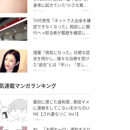
身体に起きていた“小さな異
変”に「あのとき受診していれ
TRILL ニュース
2026.8.7
ば…」
70代男性「ネットで入出金を確
認できなくなった」相談しに銀
行へ→担当者が履歴を確認した
ところ…判明した“恐ろしい事
TRILL ニュース
2026.8.8
実”
壇蜜「病気になった」壮絶な症
状を明かし…様々な治療を受け
た“過去”とは「辛い」「苦し
い」
TRILL ニュース
2026.8.8
気連載マンガランキング
最初に感じた違和感…普段マメ
に連絡をしてこない夫からのLI
NE【され妻なつこ Vol.1】
され妻なつこ
#1 「お疲れ〜♡」遅刻するな