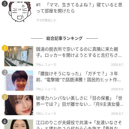
#1 「ママ、生きてるよね？」寝ていると思
って部屋を開けたら
ママが家出した
総合記事ランキング
銭湯の脱衣所で空いてるのに真隣に来た親
子。ロッカーを開けようとすると舌打ちさ
れ…→直後、娘の放った“純粋な一言”に「心の
TRILL ニュース
2026.8.7
中で拍手」
「腰抜けそうになった」「ガチで？」３年
前、“電撃婚”で話題沸騰！国民的ヒット作
『逃げ恥』で異彩放った【国宝級イケメン】
TRILL ニュース
2026.8.6
破壊力ハンパない美しさに「目の保養」「世
界一では？」目が離せない…『月9主演女優
（34歳）』“極上”美ショットがすごい
TRILL ニュース
2026.8.7
江口のりこが夫婦役で共演→「友達いなさそ
う」と誘われ２０代から心を許す【意外な親