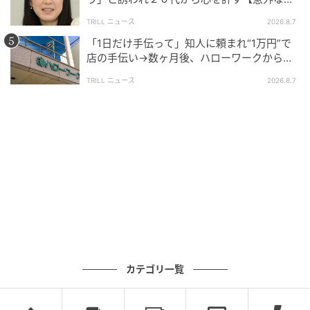
友芸人】とは？
TRILL ニュース
2026.8.7
「1日だけ手伝って」知人に頼まれ“1万円”で
店の手伝い→数ヶ月後、ハローワークから届
いた電話に50代女性が“青ざめたワケ”
TRILL ニュース
2026.8.7
カテゴリ一覧