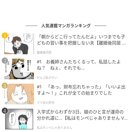
人気連載マンガランキング
「朝からどこ行ってたんだよ」いつまでも子
どもの習い事を把握しない夫【離婚後同居 Vo
l.1】
離婚後同居
#1 お義姉さんたちくるって、私話したよ
ね？ ねぇ、それでも…
ぜんぶ私のせい
#1 「あっ、財布忘れちゃった」「いいよ出
すよ〜！」これが全ての始まりでした
ママ友の財布
入学式からわずか3日、娘のひと言が運命の
分かれ道に…【私はモンペじゃありません Vo
l.1】
私はモンペじゃありません