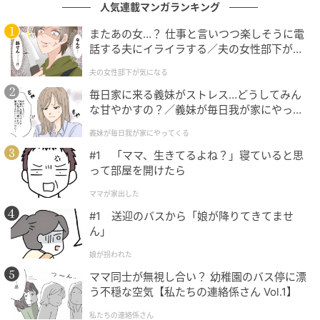
人気連載マンガランキング
またあの女…？ 仕事と言いつつ楽しそうに電
話する夫にイライラする／夫の女性部下が気
になる（1）【夫婦の危機 まんが】
夫の女性部下が気になる
毎日家に来る義妹がストレス…どうしてみん
な甘やかすの？／義妹が毎日我が家にやって
くる（1）【義父母がシンドイんです！ まん
義妹が毎日我が家にやってくる
が】
#1 「ママ、生きてるよね？」寝ていると思
って部屋を開けたら
ママが家出した
#1 送迎のバスから「娘が降りてきてませ
ん」
娘が拐われた
ママ同士が無視し合い？ 幼稚園のバス停に漂
う不穏な空気【私たちの連絡係さん Vol.1】
私たちの連絡係さん