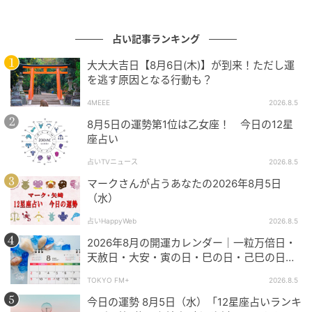
占い記事ランキング
大大大吉日【8月6日(木)】が到来！ただし運
を逃す原因となる行動も？
4MEEE
2026.8.5
8月5日の運勢第1位は乙女座！ 今日の12星
座占い
占いTVニュース
2026.8.5
マークさんが占うあなたの2026年8月5日
（水）
占いHappyWeb
2026.8.5
2026年8月の開運カレンダー｜一粒万倍日・
天赦日・大安・寅の日・巳の日・己巳の日…8
月の吉日・開運日はいつ？ やったほうが良い
TOKYO FM+
2026.8.5
こと、NG行動などを解説
今日の運勢 8月5日（水）「12星座占いランキ