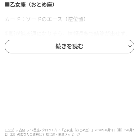
■乙女座（おとめ座）
カード：ソードのエース（逆位置）
判断が鈍る週になりそう。情報過多で結論が出せず、
迷いが行動を縛る。一度、ノートとペンだけで論点を
続きを読む
書き出そう。鋭い指摘も、使い方を誤れば自分に返っ
てくる。SNSや話し合いでの攻撃的な発言は控えよ
う。沈黙が最強の戦略になる場面がある。
■監修者プロフィール：草彅健太（くさなぎ・けん
た）
池袋占い館セレーネ所属。メンタルケアカウンセラ
ー。鑑定件数は若い女性を中心に7,000件を超え、占
いイベントやアプリの監修も手がける。また、イベン
トMCや声優としての活動もしており、芸能関係者の依
トップ
占い
12星座×タロット占い「乙女座（おとめ座）」2026年6月1日（月）～6月7
日（日）のあなたの運勢は？ 総合運・開運メッセージ
頼も多い。