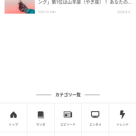
ング」第1位は山羊座（やぎ座）！ あなたの
星座は何位？
TOKYO FM+
2026.8.4
カテゴリ一覧
トップ
マンガ
エピソード
エンタメ
トレンド