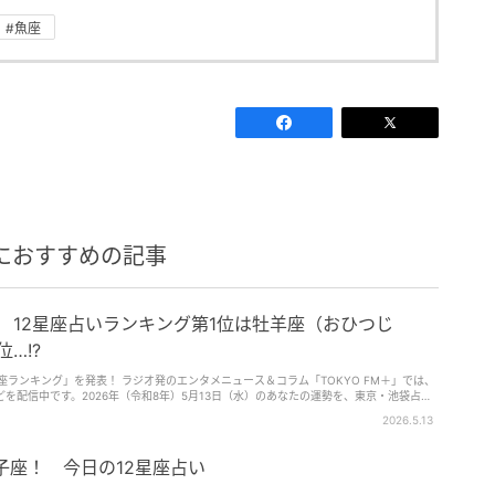
#魚座
におすすめの記事
水） 12星座占いランキング第1位は牡羊座（おひつじ
…!?
2星座ランキング」を発表！ ラジオ発のエンタメニュース＆コラム「TOKYO FM＋」では、
を配信中です。2026年（令和8年）5月13日（水）のあなたの運勢を、東京・池袋占い
なつめ・みやび）さんが占います。「12星座別ランキング＆ワンポイントアドバイス」第
2026.5.13
星座は何位……？
獅子座！ 今日の12星座占い