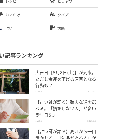
レシピ
どうぶつ
おでかけ
クイズ
占い
診断
い記事ランキング
大吉日【8月8日(土)】が到来。
ただし金運を下げる原因となる
行動も？
4MEEE
2026.8.7
【占い師が語る】確実な道を選
べる。「損をしない人」が多い
誕生日5つ
4MEEE
2026.8.8
【占い師が語る】周囲から一目
置かれる。「気品がある人」が