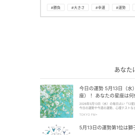
#勝負
#大きさ
#幸運
#運勢
あなた
今日の運勢 5月13日（
座）！ あなたの星座は何位
2026年5月13日（水）の毎日占い「1
今日の運勢や今週の運勢、心理テストなど
館セレーネ所属・占い師の夏目みやび（
TOKYO FM+
1位は牡羊座（おひつじ座）！ あなたの
5月13日の運勢第1位は