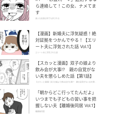
ら連絡して！この女、ナメてま
す
美人な友達は何でも許される
【漫画】新婚夫に浮気疑惑！絶
対証拠をつかんでやる！【エリ
ート夫に浮気された話 Vol.1】
エリート夫に浮気された話
【スカッと漫画】双子の娘より
飲み会が大事!? 親の自覚がな
い夫を懲らしめた話【第1話】
【スカッと漫画】双子の娘より飲み会が大事!? 親の自覚がない夫を懲ら
しめた話
「朝からどこ行ってたんだよ」
いつまでも子どもの習い事を把
握しない夫【離婚後同居 Vol.1】
離婚後同居