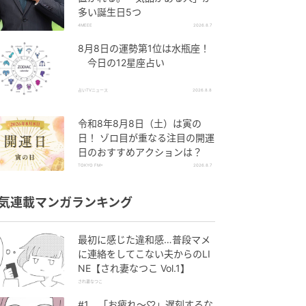
多い誕生日5つ
4MEEE
2026.8.7
8月8日の運勢第1位は水瓶座！
今日の12星座占い
占いTVニュース
2026.8.8
令和8年8月8日（土）は寅の
日！ ゾロ目が重なる注目の開運
日のおすすめアクションは？
TOKYO FM+
2026.8.7
気連載マンガランキング
最初に感じた違和感…普段マメ
に連絡をしてこない夫からのLI
NE【され妻なつこ Vol.1】
され妻なつこ
#1 「お疲れ〜♡」遅刻するな